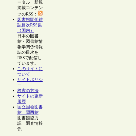
ータル 新規
掲載コンテン
ツのRSS：
図書館関係雑
誌目次RSS集
（国内）
日本の図書
館・図書館情
報学関係情報
誌の目次を
RSSで配信し
ています。
このサイトに
ついて
サイトポリシ
ー
検索の方法
サイトの更新
履歴
国立国会図書
館 関西館
図書館協力
課 調査情報
係