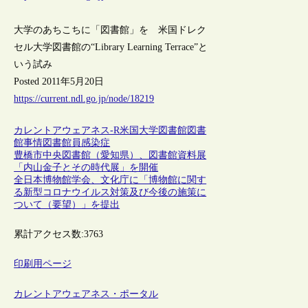
大学のあちこちに「図書館」を 米国ドレク
セル大学図書館の“Library Learning Terrace”と
いう試み
Posted 2011年5月20日
https://current.ndl.go.jp/node/18219
カレントアウェアネス-R
米国
大学図書館
図書
館事情
図書館員
感染症
豊橋市中央図書館（愛知県）、図書館資料展
「内山金子とその時代展」を開催
全日本博物館学会、文化庁に「博物館に関す
る新型コロナウイルス対策及び今後の施策に
ついて（要望）」を提出
累計アクセス数:
3763
印刷用ページ
カレントアウェアネス・ポータル