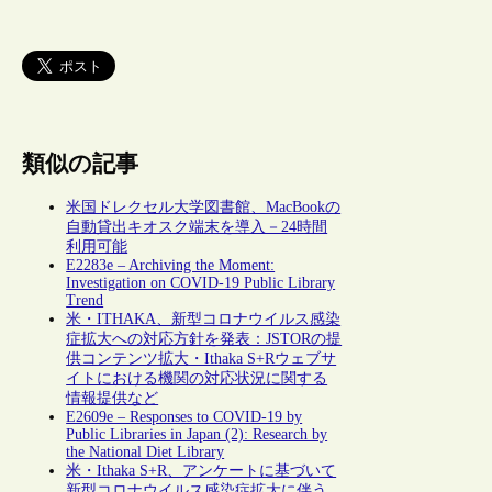
類似の記事
米国ドレクセル大学図書館、MacBookの
自動貸出キオスク端末を導入－24時間
利用可能
E2283e – Archiving the Moment:
Investigation on COVID-19 Public Library
Trend
米・ITHAKA、新型コロナウイルス感染
症拡大への対応方針を発表：JSTORの提
供コンテンツ拡大・Ithaka S+Rウェブサ
イトにおける機関の対応状況に関する
情報提供など
E2609e – Responses to COVID-19 by
Public Libraries in Japan (2): Research by
the National Diet Library
米・Ithaka S+R、アンケートに基づいて
新型コロナウイルス感染症拡大に伴う