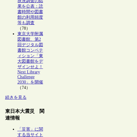
状況調査の結
果を公表：読
書時間や図書
館の利用頻度
等も調査
（78）
東京大学附属
図書館、第2
回デジタル図
書館コンペテ
ィション「東
大図書館をデ
ザインせよ！
Next Library
Challenge
2030」を開催
（74）
続きを見る
東日本大震災 関
連情報
「災害」に関
する当サイト