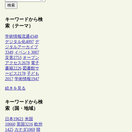
検索
キーワードから検
索（テーマ）
学術情報流通
4348
デジタル化
4097
デ
ジタルアーカイブ
3349
イベント
3007
災害
2753
オープン
アクセス
2678
電子
書籍
2226
図書館サ
ービス
2178
子ども
2017
学術情報
1947
続きを見る
キーワードから検
索（国・地域）
日本
19621
米国
10660
英国
3216
欧州
1425
カナダ
1069
韓