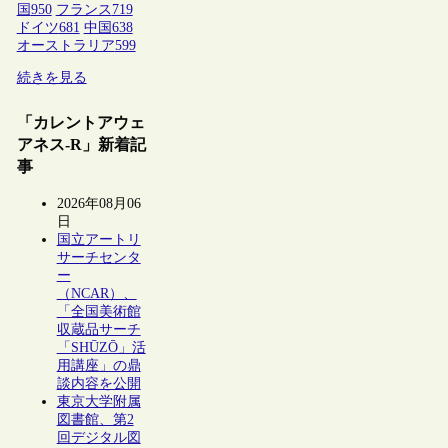
国
950
フランス
719
ドイツ
681
中国
638
オーストラリア
599
続きを見る
「カレントアウェ
アネス-R」新着記
事
2026年08月06
日
国立アートリ
サーチセンタ
ー
（NCAR）、
「全国美術館
収蔵品サーチ
「SHŪZŌ」活
用講座」の鼎
談内容を公開
東京大学附属
図書館、第2
回デジタル図