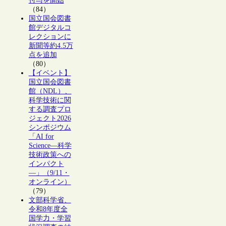
付与を開始
（84）
国立国会図書
館デジタルコ
レクションに
新聞等約4.5万
点を追加
（80）
【イベント】
国立国会図書
館（NDL）、
科学技術に関
する調査プロ
ジェクト2026
シンポジウム
「AI for
Science―科学
技術政策への
インパクト
―」（9/11・
オンライン）
（79）
文部科学省、
令和8年度全
国学力・学習