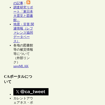
の記事
：
調査研究リポ
ート「東日本
大震災と図書
館」
地震・災害 関
連情報（レフ
ァレンス協同
データベー
ス）
各地の図書館
等の被災情報
等について
（外部リン
ク）
saveMLAK
CAポータルにつ
いて
カレントアウ
ェアネス・ポ