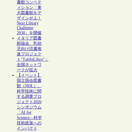
書館コンペテ
ィション「東
大図書館をデ
ザインせよ！
Next Library
Challenge
2030」を開催
イタリア図書
館協会、乳幼
児向け読書推
進プロジェク
ト“TuttInLibro”：
全国ネットワ
ークが拡大
【イベント】
国立国会図書
館（NDL）、
科学技術に関
する調査プロ
ジェクト2026
シンポジウム
「AI for
Science―科学
技術政策への
インパクト