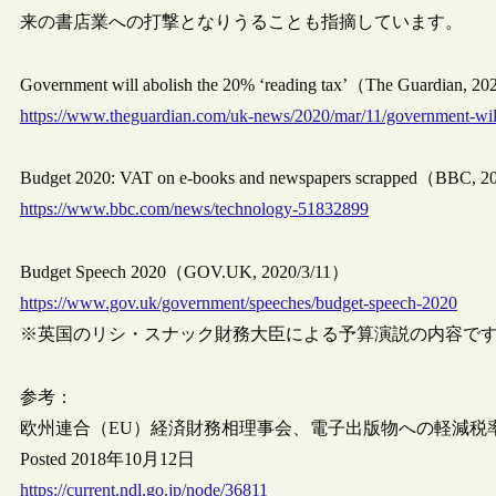
来の書店業への打撃となりうることも指摘しています。
Government will abolish the 20% ‘reading tax’（The Guardian, 2
https://www.theguardian.com/uk-news/2020/mar/11/government-will
Budget 2020: VAT on e-books and newspapers scrapped（BBC, 2
https://www.bbc.com/news/technology-51832899
Budget Speech 2020（GOV.UK, 2020/3/11）
https://www.gov.uk/government/speeches/budget-speech-2020
※英国のリシ・スナック財務大臣による予算演説の内容です
参考：
欧州連合（EU）経済財務相理事会、電子出版物への軽減税
Posted 2018年10月12日
https://current.ndl.go.jp/node/36811