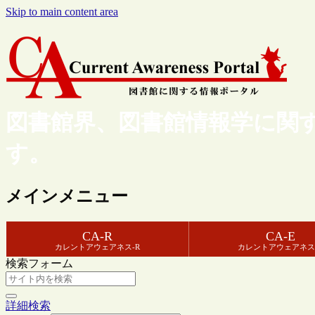
Skip to main content area
図書館界、図書館情報学に関
す。
メインメニュー
CA-R
CA-E
カレントアウェアネス-R
カレントアウェアネス
検索フォーム
詳細検索