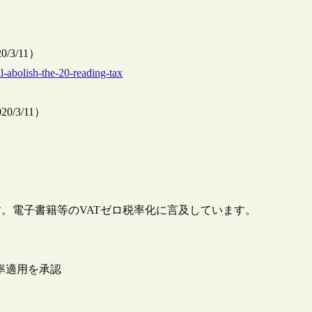
020/3/11）
-abolish-the-20-reading-tax
020/3/11）
。電子書籍等のVATゼロ税率化に言及しています。
率適用を承認