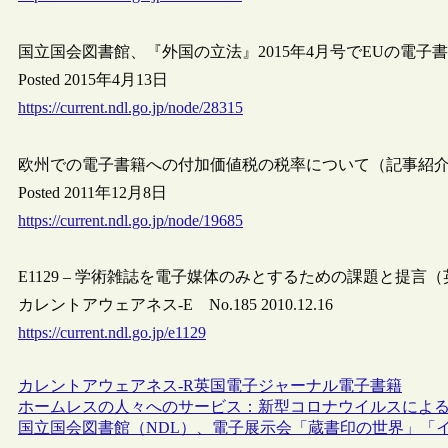
国立国会図書館、『外国の立法』2015年4月号でEUの電
Posted 2015年4月13日
https://current.ndl.go.jp/node/28315
欧州での電子書籍への付加価値税の税率について（記事紹
Posted 2011年12月8日
https://current.ndl.go.jp/node/19685
E1129 – 学術雑誌を電子媒体のみとするための課題と提言
カレントアウェアネス-E No.185 2010.12.16
https://current.ndl.go.jp/e1129
カレントアウェアネス-R
英国
電子ジャーナル
電子書籍
ホームレスの人々へのサービス：新型コロナウイルスによ
国立国会図書館（NDL）、電子展示会「蔵書印の世界」「