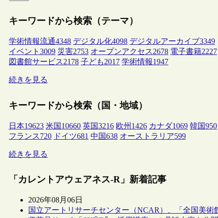
キーワードから検索（テーマ）
学術情報流通
4348
デジタル化
4098
デジタルアーカイブ
3349
イベント
3009
災害
2753
オープンアクセス
2678
電子書籍
2227
図書館サービス
2178
子ども
2017
学術情報
1947
続きを見る
キーワードから検索（国・地域）
日本
19623
米国
10660
英国
3216
欧州
1426
カナダ
1069
韓国
950
フランス
720
ドイツ
681
中国
638
オーストラリア
599
続きを見る
「カレントアウェアネス-R」新着記事
2026年08月06日
国立アートリサーチセンター（NCAR）、「全国美術