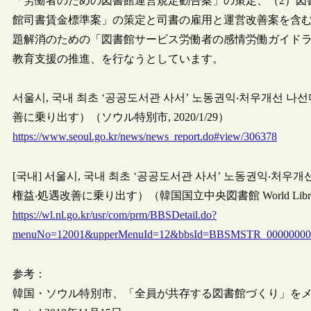
「労働者のための図書館運営規定勧告案」の策定、（2）図
館司書賃金標準案」の策定と司書の雇用と運営改善案を含む
題解消のための「図書館サービス労働者の感情労働ガイド
教育支援の推進、を行なうとしています。
서울시, 국내 최초 ‘공공도서관 사서’ 노동권익‧처우개선
善に乗り出す）（ソウル特別市, 2020/1/29）
https://www.seoul.go.kr/news/news_report.do#view/306378
[국내] 서울시, 국내 최초 ‘공공도서관 사서’ 노동권익‧
権益‧処遇改善に乗り出す）（韓国国立中央図書館 World Library, 
https://wl.nl.go.kr/usr/com/prm/BBSDetail.do?
menuNo=12001&upperMenuId=12&bbsId=BBSMSTR_0000000004
参考：
韓国・ソウル特別市、「全員が共存する図書館づくり」を