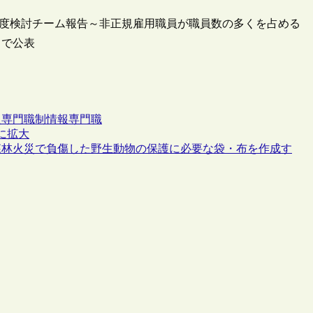
制度検討チーム報告～非正規雇用職員が職員数の多くを占める
トで公表
員
専門職制
情報専門職
録に拡大
森林火災で負傷した野生動物の保護に必要な袋・布を作成す