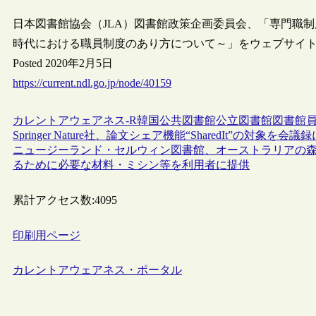
日本図書館協会（JLA）図書館政策企画委員会、「専門職
時代における職員制度のあり方について～」をウェブサイ
Posted 2020年2月5日
https://current.ndl.go.jp/node/40159
カレントアウェアネス-R
韓国
公共図書館
公立図書館
図書館
Springer Nature社、論文シェア機能“SharedIt”の対象を会議
ニュージーランド・セルウィン図書館、オーストラリアの
るために必要な材料・ミシン等を利用者に提供
累計アクセス数:
4095
印刷用ページ
カレントアウェアネス・ポータル