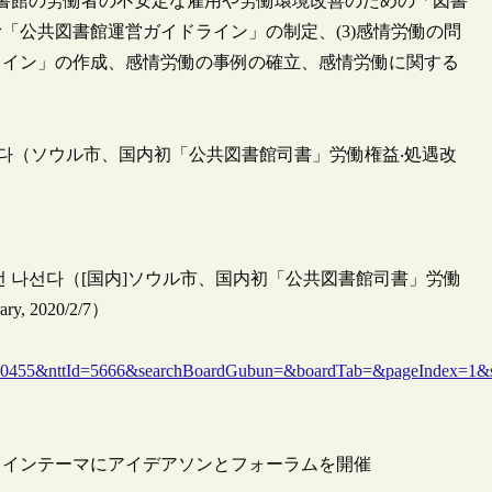
書館の労働者の不安定な雇用や労働環境改善のための「図書
「公共図書館運営ガイドライン」の制定、(3)感情労働の問
ライン」の作成、感情労働の事例の確立、感情労働に関する
 나선다（ソウル市、国内初「公共図書館司書」労働権益‧処遇改
처우개선 나선다（[国内]ソウル市、国内初「公共図書館司書」労働
2020/2/7）
55&nttId=5666&searchBoardGubun=&boardTab=&pageIndex=1&s
メインテーマにアイデアソンとフォーラムを開催