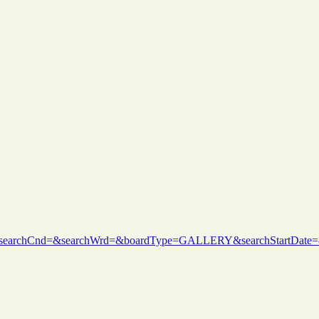
earchCnd=&searchWrd=&boardType=GALLERY&searchStartDate=