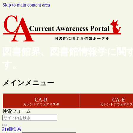
Skip to main content area
図書館界、図書館情報学に関
す。
メインメニュー
CA-R
CA-E
カレントアウェアネス-R
カレントアウェアネス
検索フォーム
詳細検索