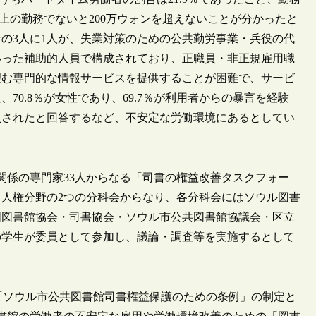
以上の勤務でないと200万ウォンを超えないことが分かったと
の3人に1人が、失業対策のための公共勤労事業・兵役の代
いった補助的人員で構成されており、正職員・非正規雇用職
望む専門的な情報サービスを提供することが困難で、サービ
0.8％が女性であり、69.7％が利用者からの暴言を経験
員されたと回答するなど、不安定な労働環境にあるとしてい
関係の専門家33人からなる「司書の権益改善タスクフォー
人権分野の2つの分科会からなり、各分科会にはソウル図書
国図書館協会・司書協会・ソウル市公共図書館協議会・区立
の学生が委員として参加し、議論・調査等を実施するとして
の「ソウル市公共図書館司書権益保護のための条例」の制定と