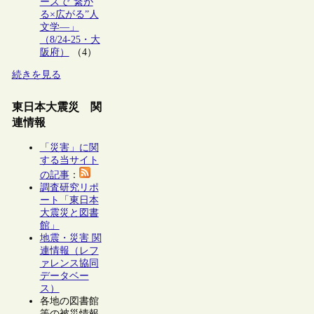
ーズで“繋が
る×広がる”人
文学―」
（8/24-25・大
阪府）
（4）
続きを見る
東日本大震災 関
連情報
「災害」に関
する当サイト
の記事
：
調査研究リポ
ート「東日本
大震災と図書
館」
地震・災害 関
連情報（レフ
ァレンス協同
データベー
ス）
各地の図書館
等の被災情報