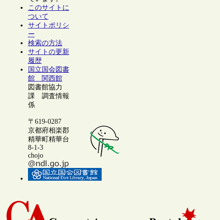
このサイトに
ついて
サイトポリシ
ー
検索の方法
サイトの更新
履歴
国立国会図書
館 関西館
図書館協力
課 調査情報
係
〒619-0287
京都府相楽郡
精華町精華台
8-1-3
chojo