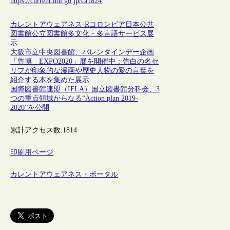
https://current.ndl.go.jp/ca1824
カレントアウェアネス-R
コロンビア
日本
公共
図書館
公立図書館
多文化・多言語サービス
展
示
大阪市立中央図書館、バレンタインデー企画
「告博 EXPO2020」展を開催中：告白の名セ
リフが印象的な漫画や歴史人物の愛の言葉を
紹介する本を集めた展示
国際図書館連盟（IFLA）国立図書館分科会、3
つの重点領域からなる“Action plan 2019-
2020”を公開
累計アクセス数:
1814
印刷用ページ
カレントアウェアネス・ポータル