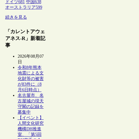
ドイツ
681
中国
638
オーストラリア
599
続きを見る
「カレントアウェ
アネス-R」新着記
事
2026年08月07
日
令和8年熊本
地震による文
化財等の被害
が83件に（8
月6日時点）
名古屋市、名
古屋城の現天
守閣の記録を
募集中
【イベント】
人間文化研究
機構DH推進
室、「第5回