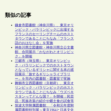
類似の記事
鎌倉市図書館（神奈川県）、東京オリ
ンピック・パラリンピックに出場する
フランスのセーリングチームのホスト
タウンであることにちなみ「フランス
語のおはなし会」を実施
神奈川県立図書館・神奈川県立公文書
館、合同展示「かながわとオリンピッ
ク」を開催
三郷市（埼玉県）、東京オリンピッ
ク・パラリンピックでのホストタウン
となっているギリシャに関する本の巡
回展示「旅するギリシャライブラリ
ー」を市内の図書館・図書室で実施
舞鶴市立西図書館（京都府）、東京オ
リンピック・パラリンピックのホスト
タウンであることにちなみ「ウズベキ
スタンってどんな国？」を開催：民芸
品・民族衣装の紹介や郷土食の試食等
筑波大学附属図書館、「令和元年度附
属図書館特別展～東京1964と日本文化