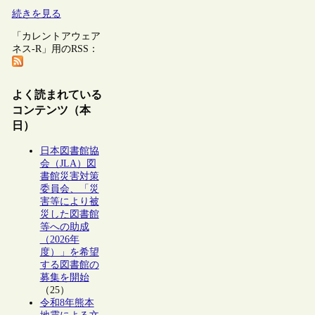
続きを見る
「カレントアウェア
ネス-R」用のRSS：
よく読まれている
コンテンツ（本
日）
日本図書館協
会（JLA）図
書館災害対策
委員会、「災
害等により被
災した図書館
等への助成
（2026年
度）」を希望
する図書館の
募集を開始
（25）
令和8年熊本