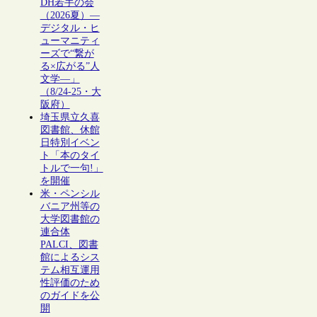
DH若手の会
（2026夏）―
デジタル・ヒ
ューマニティ
ーズで“繋が
る×広がる”人
文学―」
（8/24-25・大
阪府）
埼玉県立久喜
図書館、休館
日特別イベン
ト「本のタイ
トルで一句!」
を開催
米・ペンシル
バニア州等の
大学図書館の
連合体
PALCI、図書
館によるシス
テム相互運用
性評価のため
のガイドを公
開