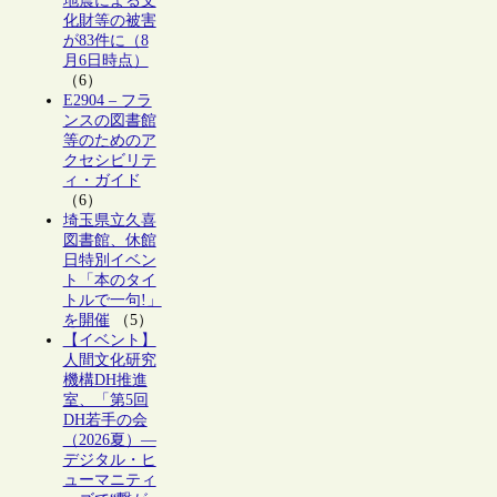
地震による文
化財等の被害
が83件に（8
月6日時点）
（6）
E2904 – フラ
ンスの図書館
等のためのア
クセシビリテ
ィ・ガイド
（6）
埼玉県立久喜
図書館、休館
日特別イベン
ト「本のタイ
トルで一句!」
を開催
（5）
【イベント】
人間文化研究
機構DH推進
室、「第5回
DH若手の会
（2026夏）―
デジタル・ヒ
ューマニティ