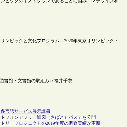
リンピックのホストタウンであることに因み、マラウイ共和
オリンピックと文化プログラム―2020年東京オリンピック・
図書館・文書館の取組み- / 福井千衣
・多言語サービス
展示
読書
ートフォンアプリ「鯖図（さばと）パス」を公開
トリープロジェクトの2019年度の調査実績が更新