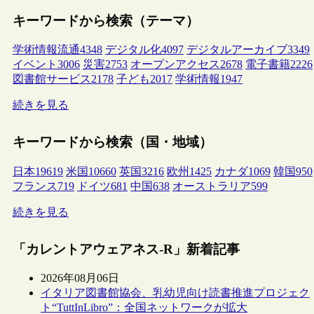
キーワードから検索（テーマ）
学術情報流通
4348
デジタル化
4097
デジタルアーカイブ
3349
イベント
3006
災害
2753
オープンアクセス
2678
電子書籍
2226
図書館サービス
2178
子ども
2017
学術情報
1947
続きを見る
キーワードから検索（国・地域）
日本
19619
米国
10660
英国
3216
欧州
1425
カナダ
1069
韓国
950
フランス
719
ドイツ
681
中国
638
オーストラリア
599
続きを見る
「カレントアウェアネス-R」新着記事
2026年08月06日
イタリア図書館協会、乳幼児向け読書推進プロジェク
ト“TuttInLibro”：全国ネットワークが拡大