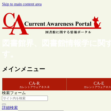
Skip to main content area
図書館界、図書館情報学に関
す。
メインメニュー
CA-R
CA-E
カレントアウェアネス-R
カレントアウェアネス
検索フォーム
詳細検索