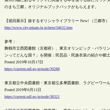
のまち三郷」オリジナルブックバックがもらえます。
【巡回展示】旅するギリシャライブラリー New! （三郷市）
http://www.city.misato.lg.jp/item/34632.htm
参考：
舞鶴市立西図書館（京都府）、東京オリンピック・パラリ
ンってどんな国？」を開催：民芸品・民族衣装の紹介や郷
Posted 2019年10月17日
https://current.ndl.go.jp/node/39288
東京都立中央図書館・東京都立多摩図書館、ラグビーワールド
Posted 2019年6月11日
https://current.ndl.go.jp/node/38321