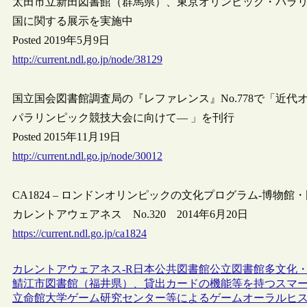
太田市立新田図書館（群馬県）、東京オリンピック・パラ
国に関する展示を実施中
Posted 2019年5月9日
http://current.ndl.go.jp/node/38129
国立国会図書館調査局の『レファレンス』No.778で「近代
パラリンピック競技大会に向けて― 」を刊行
Posted 2015年11月19日
http://current.ndl.go.jp/node/30012
CA1824 – ロンドンオリンピックの文化プログラム-博物館・
カレントアウェアネス No.320 2014年6月20日
https://current.ndl.go.jp/ca1824
カレントアウェアネス-R
日本
公共図書館
公立図書館
多文化
鯖江市図書館（福井県）、貸出カードの機能等を持つスマ
立命館大学ゲーム研究センター等によるゲームオーラルヒス