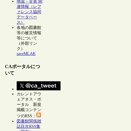
地震・災害 関
連情報（レフ
ァレンス協同
データベー
ス）
各地の図書館
等の被災情報
等について
（外部リン
ク）
saveMLAK
CAポータルにつ
いて
カレントアウ
ェアネス・ポ
ータル 新規
掲載コンテン
ツのRSS：
図書館関係雑
誌目次RSS集