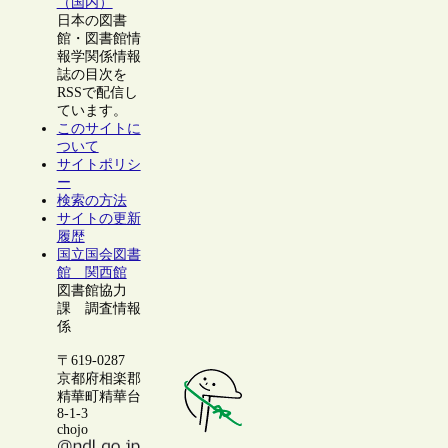
（国内）
日本の図書
館・図書館情
報学関係情報
誌の目次を
RSSで配信し
ています。
このサイトに
ついて
サイトポリシ
ー
検索の方法
サイトの更新
履歴
国立国会図書
館 関西館
図書館協力
課 調査情報
係
〒619-0287
京都府相楽郡
精華町精華台
8-1-3
chojo