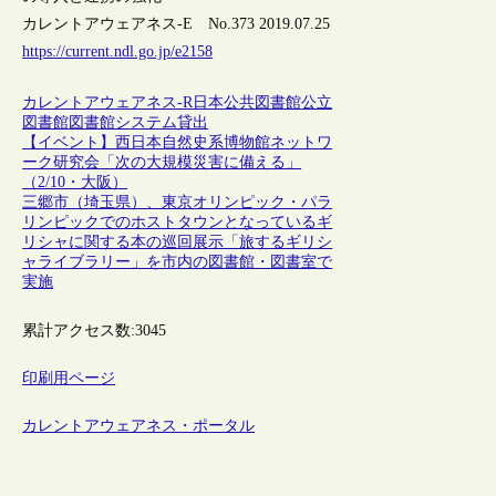
カレントアウェアネス-E No.373 2019.07.25
https://current.ndl.go.jp/e2158
カレントアウェアネス-R
日本
公共図書館
公立
図書館
図書館システム
貸出
【イベント】西日本自然史系博物館ネットワ
ーク研究会「次の大規模災害に備える」
（2/10・大阪）
三郷市（埼玉県）、東京オリンピック・パラ
リンピックでのホストタウンとなっているギ
リシャに関する本の巡回展示「旅するギリシ
ャライブラリー」を市内の図書館・図書室で
実施
累計アクセス数:
3045
印刷用ページ
カレントアウェアネス・ポータル