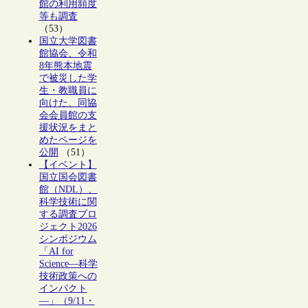
館の利用頻度
等も調査
（53）
国立大学図書
館協会、令和
8年熊本地震
で被災した学
生・教職員に
向けた、同協
会会員館の支
援状況をまと
めたページを
公開
（51）
【イベント】
国立国会図書
館（NDL）、
科学技術に関
する調査プロ
ジェクト2026
シンポジウム
「AI for
Science―科学
技術政策への
インパクト
―」（9/11・