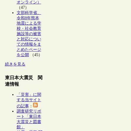
オンライン）
（47）
文部科学省、
令和8年熊本
地震による学
校・社会教育
施設等の被害
と対応につい
ての情報をま
とめたページ
を公開
（45）
続きを見る
東日本大震災 関
連情報
「災害」に関
する当サイト
の記事
：
調査研究リポ
ート「東日本
大震災と図書
館」