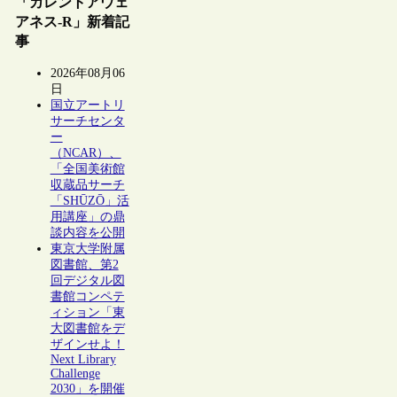
「カレントアウェ
アネス-R」新着記
事
2026年08月06
日
国立アートリ
サーチセンタ
ー
（NCAR）、
「全国美術館
収蔵品サーチ
「SHŪZŌ」活
用講座」の鼎
談内容を公開
東京大学附属
図書館、第2
回デジタル図
書館コンペテ
ィション「東
大図書館をデ
ザインせよ！
Next Library
Challenge
2030」を開催