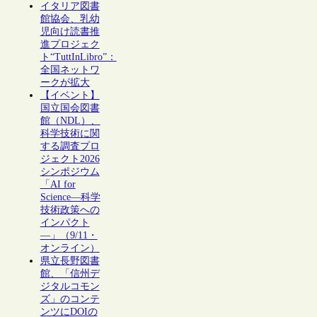
イタリア図書
館協会、乳幼
児向け読書推
進プロジェク
ト“TuttInLibro”：
全国ネットワ
ークが拡大
【イベント】
国立国会図書
館（NDL）、
科学技術に関
する調査プロ
ジェクト2026
シンポジウム
「AI for
Science―科学
技術政策への
インパクト
―」（9/11・
オンライン）
県立長野図書
館、「信州デ
ジタルコモン
ズ」のコンテ
ンツにDOIの