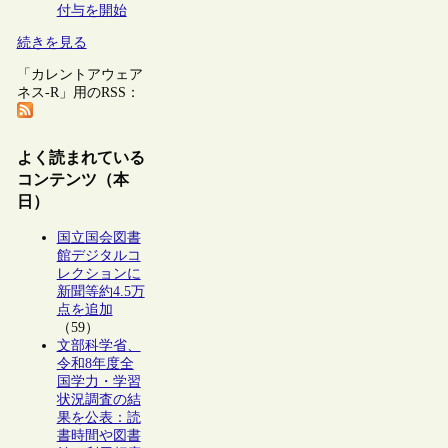
付与を開始
続きを見る
「カレントアウェア
ネス-R」用のRSS：
よく読まれている
コンテンツ（本
日）
国立国会図書
館デジタルコ
レクションに
新聞等約4.5万
点を追加
（59）
文部科学省、
令和8年度全
国学力・学習
状況調査の結
果を公表：読
書時間や図書