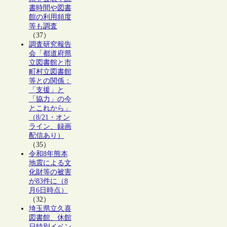
書時間や図書
館の利用頻度
等も調査
（37）
調査研究報告
会「都道府県
立図書館と市
町村立図書館
等との関係：
「支援」と
「協力」の今
とこれから」
（8/21・オン
ライン、録画
配信あり）
（35）
令和8年熊本
地震による文
化財等の被害
が83件に（8
月6日時点）
（32）
埼玉県立久喜
図書館、休館
日特別イベン