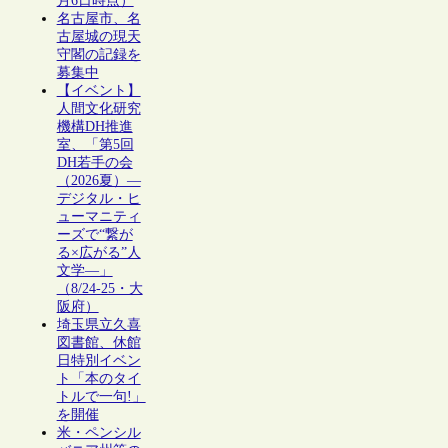
月6日時点）
名古屋市、名
古屋城の現天
守閣の記録を
募集中
【イベント】
人間文化研究
機構DH推進
室、「第5回
DH若手の会
（2026夏）―
デジタル・ヒ
ューマニティ
ーズで“繋が
る×広がる”人
文学―」
（8/24-25・大
阪府）
埼玉県立久喜
図書館、休館
日特別イベン
ト「本のタイ
トルで一句!」
を開催
米・ペンシル