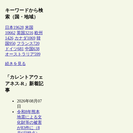
キーワードから検
索（国・地域）
日本
19628
米国
10662
英国
3216
欧州
1426
カナダ
1069
韓
国
950
フランス
720
ドイツ
681
中国
638
オーストラリア
599
続きを見る
「カレントアウェ
アネス-R」新着記
事
2026年08月07
日
令和8年熊本
地震による文
化財等の被害
が83件に（8