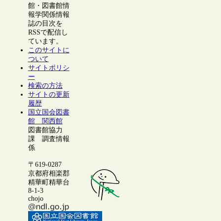
館・図書館情
報学関係情報
誌の目次を
RSSで配信し
ています。
このサイトに
ついて
サイトポリシ
ー
検索の方法
サイトの更新
履歴
国立国会図書
館 関西館
図書館協力
課 調査情報
係
〒619-0287
京都府相楽郡
精華町精華台
8-1-3
chojo