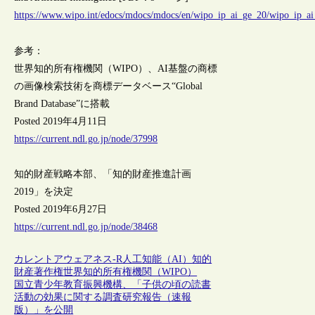
https://www.wipo.int/edocs/mdocs/mdocs/en/wipo_ip_ai_ge_20/wipo_ip_a
参考：
世界知的所有権機関（WIPO）、AI基盤の商標
の画像検索技術を商標データベース“Global
Brand Database”に搭載
Posted 2019年4月11日
https://current.ndl.go.jp/node/37998
知的財産戦略本部、「知的財産推進計画
2019」を決定
Posted 2019年6月27日
https://current.ndl.go.jp/node/38468
カレントアウェアネス-R
人工知能（AI）
知的
財産
著作権
世界知的所有権機関（WIPO）
国立青少年教育振興機構、「子供の頃の読書
活動の効果に関する調査研究報告（速報
版）」を公開