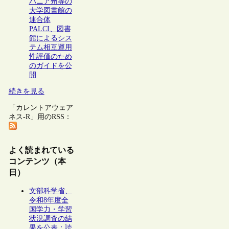
バニア州等の
大学図書館の
連合体
PALCI、図書
館によるシス
テム相互運用
性評価のため
のガイドを公
開
続きを見る
「カレントアウェア
ネス-R」用のRSS：
よく読まれている
コンテンツ（本
日）
文部科学省、
令和8年度全
国学力・学習
状況調査の結
果を公表：読