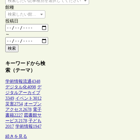
検索したい記事種別を選択してください
館種
検索したい館種を選択してください
投稿日
～
検索
キーワードから検
索（テーマ）
学術情報流通
4348
デジタル化
4098
デ
ジタルアーカイブ
3349
イベント
3012
災害
2754
オープン
アクセス
2678
電子
書籍
2227
図書館サ
ービス
2178
子ども
2017
学術情報
1947
続きを見る