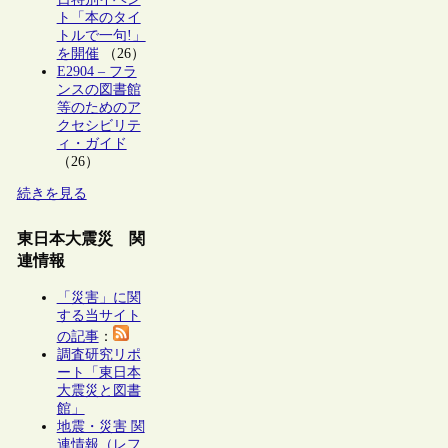
ト「本のタイ
トルで一句!」
を開催
（26）
E2904 – フラ
ンスの図書館
等のためのア
クセシビリテ
ィ・ガイド
（26）
続きを見る
東日本大震災 関
連情報
「災害」に関
する当サイト
の記事
：
調査研究リポ
ート「東日本
大震災と図書
館」
地震・災害 関
連情報（レフ