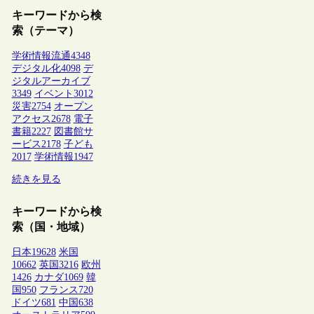
キーワードから検
索（テーマ）
学術情報流通
4348
デジタル化
4098
デ
ジタルアーカイブ
3349
イベント
3012
災害
2754
オープン
アクセス
2678
電子
書籍
2227
図書館サ
ービス
2178
子ども
2017
学術情報
1947
続きを見る
キーワードから検
索（国・地域）
日本
19628
米国
10662
英国
3216
欧州
1426
カナダ
1069
韓
国
950
フランス
720
ドイツ
681
中国
638