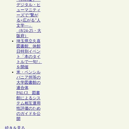
デジタル・ヒ
ューマニティ
ーズで“繋が
る×広がる”人
文学―」
（8/24-25・大
阪府）
埼玉県立久喜
図書館、休館
日特別イベン
ト「本のタイ
トルで一句!」
を開催
米・ペンシル
バニア州等の
大学図書館の
連合体
PALCI、図書
館によるシス
テム相互運用
性評価のため
のガイドを公
開
続きを見る