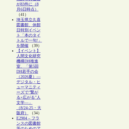
が83件に（8
月6日時点）
（41）
埼玉県立久喜
図書館、休館
日特別イベン
ト「本のタイ
トルで一句!」
を開催
（39）
【イベント】
人間文化研究
機構DH推進
室、「第5回
DH若手の会
（2026夏）―
デジタル・ヒ
ューマニティ
ーズで“繋が
る×広がる”人
文学―」
（8/24-25・大
阪府）
（34）
E2904 – フラ
ンスの図書館
等のためのア