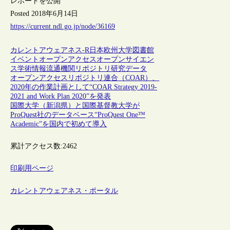
レポートを公開
Posted 2018年6月14日
https://current.ndl.go.jp/node/36169
カレントアウェアネス-R
日本
欧州
大学図書館
イベント
オープンアクセス
オープンサイエン
ス
学術情報流通
機関リポジトリ
研究データ
オープンアクセスリポジトリ連合（COAR）、
2020年の作業計画として“COAR Strategy 2019-
2021 and Work Plan 2020”を発表
国際大学（新潟県）と国際基督教大学が
ProQuest社のデータベース“ProQuest One™
Academic”を国内で初めて導入
累計アクセス数:
2462
印刷用ページ
カレントアウェアネス・ポータル