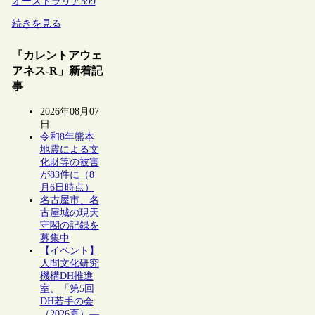
オーストラリア
599
続きを見る
「カレントアウェ
アネス-R」新着記
事
2026年08月07
日
令和8年熊本
地震による文
化財等の被害
が83件に（8
月6日時点）
名古屋市、名
古屋城の現天
守閣の記録を
募集中
【イベント】
人間文化研究
機構DH推進
室、「第5回
DH若手の会
（2026夏）―