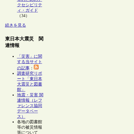
クセシビリテ
ィ・ガイド
（34）
続きを見る
東日本大震災 関
連情報
「災害」に関
する当サイト
の記事
：
調査研究リポ
ート「東日本
大震災と図書
館」
地震・災害 関
連情報（レフ
ァレンス協同
データベー
ス）
各地の図書館
等の被災情報
等について