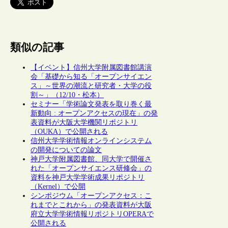
類似の記事
【イベント】信州大学附属図書館講演
会「基礎から知る「オープンサイエン
ス」～世界の潮流と研究者・大学の役
割～」（12/10・松本）
セミナー「学術論文発表を取り巻く最
新動向 : オープンアクセスの現在」の発
表資料が大阪大学機関リポジトリ
（OUKA）で公開される
信州大学学術情報オンラインシステム
の開発についての論文
神戸大学附属図書館、同大学で開催さ
れた「オープンサイエンス研修会」の
資料を神戸大学学術成果リポジトリ
（Kernel）で公開
シンポジウム「オープンアクセス：こ
れまでとこれから」の発表資料が大阪
府立大学学術情報リポジトリOPERAで
公開される