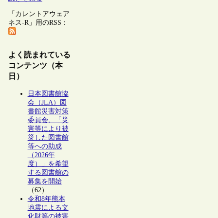
「カレントアウェア
ネス-R」用のRSS：
よく読まれている
コンテンツ（本
日）
日本図書館協
会（JLA）図
書館災害対策
委員会、「災
害等により被
災した図書館
等への助成
（2026年
度）」を希望
する図書館の
募集を開始
（62）
令和8年熊本
地震による文
化財等の被害