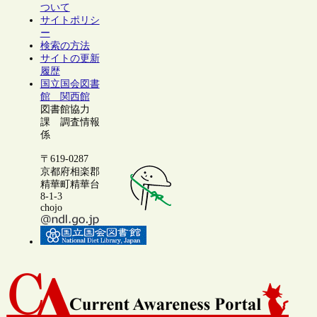
ついて
サイトポリシ
ー
検索の方法
サイトの更新
履歴
国立国会図書
館 関西館
図書館協力
課 調査情報
係
〒619-0287
京都府相楽郡
精華町精華台
8-1-3
chojo