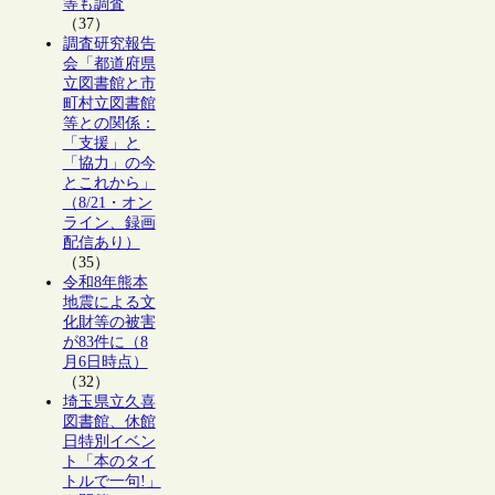
等も調査
（37）
調査研究報告
会「都道府県
立図書館と市
町村立図書館
等との関係：
「支援」と
「協力」の今
とこれから」
（8/21・オン
ライン、録画
配信あり）
（35）
令和8年熊本
地震による文
化財等の被害
が83件に（8
月6日時点）
（32）
埼玉県立久喜
図書館、休館
日特別イベン
ト「本のタイ
トルで一句!」