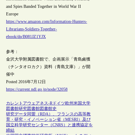
and Spies Banded Together in World War II
Europe
https://www.amazon.com/Information-Hunters-
Librarians-Soldiers-Together-
ebook/dp/B081JZ1YJX
参考：
金沢大学附属図書館で、企画展示「青島鹵獲
（チンタオロカク）資料（青島文庫）」が開
催中
Posted 2016年7月12日
https://current.ndl.go.jp/node/32058
カレントアウェアネス-R
ドイツ
欧州
米国
大学
図書館
研究図書館
図書館史
研究データ同盟（RDA）、フランスの高等教
育・研究・イノベーション省（MESRI）及び
国立科学研究センター（CNRS）と連携協定を
締結