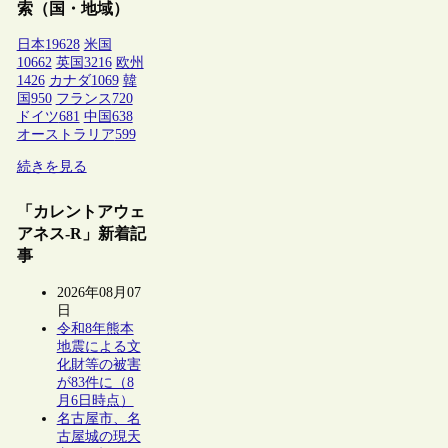
索（国・地域）
日本
19628
米国
10662
英国
3216
欧州
1426
カナダ
1069
韓
国
950
フランス
720
ドイツ
681
中国
638
オーストラリア
599
続きを見る
「カレントアウェ
アネス-R」新着記
事
2026年08月07
日
令和8年熊本
地震による文
化財等の被害
が83件に（8
月6日時点）
名古屋市、名
古屋城の現天