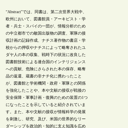
“Abstract”では、同書は、第二次世界大戦中、
欧州において、図書館員・アーキビスト・学
者・兵士・スパイの一団が、情報分析のため
の中立都市での敵国出版物の調査、軍隊の接
収計画の記録作成、ナチス著作物の書店・学
校からの押収やナチスによって略奪されたユ
ダヤ人の本の収集、戦時下の状況に改良した
図書館技術による連合国のインテリジェンス
への貢献、危険にさらされた本の保存、略奪
品の返還、蔵書の非ナチ化に携わったこと
が、図書館と学術機関・政府・軍隊との関係
を強化したことや、本や文献の接収が戦後の
安全保障・軍事計画・復興のための装置の1つ
になったことを示していると紹介されていま
す。また、本や文献の接収が情報科学の発展
を刺激し、研究、及び、米国の世界的なリー
ダーシップを政治的・知的に支え知識を広め