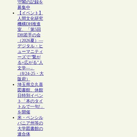
守閣の記録を
募集中
【イベント】
人間文化研究
機構DH推進
室、「第5回
DH若手の会
（2026夏）―
デジタル・ヒ
ューマニティ
ーズで“繋が
る×広がる”人
文学―」
（8/24-25・大
阪府）
埼玉県立久喜
図書館、休館
日特別イベン
ト「本のタイ
トルで一句!」
を開催
米・ペンシル
バニア州等の
大学図書館の
連合体