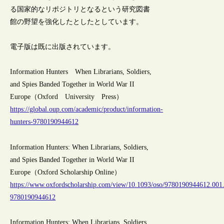
る国家的なリポジトリとなるという研究図書
館の野望を強化したとしたとしています。
電子版は既に出版されています。
Information Hunters When Librarians, Soldiers,
and Spies Banded Together in World War II
Europe（Oxford University Press）
https://global.oup.com/academic/product/information-
hunters-9780190944612
Information Hunters: When Librarians, Soldiers,
and Spies Banded Together in World War II
Europe（Oxford Scholarship Online）
https://www.oxfordscholarship.com/view/10.1093/oso/9780190944612.001
9780190944612
Information Hunters: When Librarians, Soldiers,