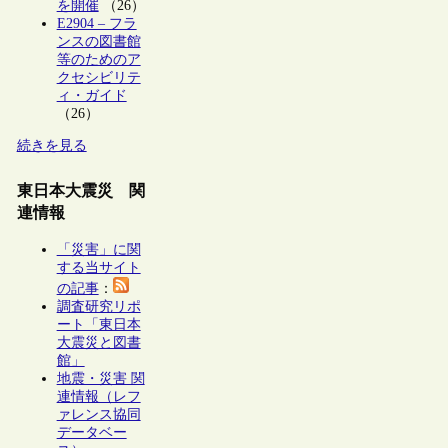
を開催
（26）
E2904 – フラ
ンスの図書館
等のためのア
クセシビリテ
ィ・ガイド
（26）
続きを見る
東日本大震災 関
連情報
「災害」に関
する当サイト
の記事
：
調査研究リポ
ート「東日本
大震災と図書
館」
地震・災害 関
連情報（レフ
ァレンス協同
データベー