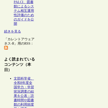
PALCI、図書
館によるシス
テム相互運用
性評価のため
のガイドを公
開
続きを見る
「カレントアウェア
ネス-R」用のRSS：
よく読まれている
コンテンツ（本
日）
文部科学省、
令和8年度全
国学力・学習
状況調査の結
果を公表：読
書時間や図書
館の利用頻度