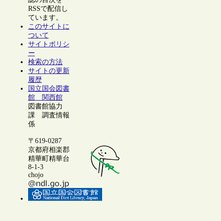
RSSで配信し
ています。
このサイトに
ついて
サイトポリシ
ー
検索の方法
サイトの更新
履歴
国立国会図書
館 関西館
図書館協力
課 調査情報
係
〒619-0287
京都府相楽郡
精華町精華台
8-1-3
chojo