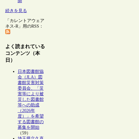
開
続きを見る
「カレントアウェア
ネス-R」用のRSS：
よく読まれている
コンテンツ（本
日）
日本図書館協
会（JLA）図
書館災害対策
委員会、「災
害等により被
災した図書館
等への助成
（2026年
度）」を希望
する図書館の
募集を開始
（59）
埼玉県立久喜