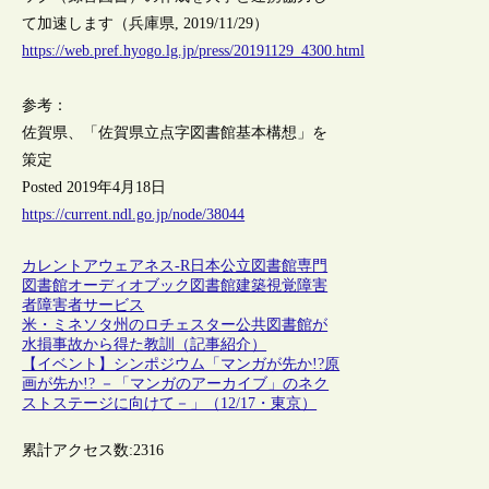
て加速します（兵庫県, 2019/11/29）
https://web.pref.hyogo.lg.jp/press/20191129_4300.html
参考：
佐賀県、「佐賀県立点字図書館基本構想」を
策定
Posted 2019年4月18日
https://current.ndl.go.jp/node/38044
カレントアウェアネス-R
日本
公立図書館
専門
図書館
オーディオブック
図書館建築
視覚障害
者
障害者サービス
米・ミネソタ州のロチェスター公共図書館が
水損事故から得た教訓（記事紹介）
【イベント】シンポジウム「マンガが先か!?原
画が先か!? －「マンガのアーカイブ」のネク
ストステージに向けて－」（12/17・東京）
累計アクセス数:
2316