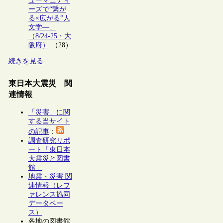
ューマニティ
ーズで“繋が
る×広がる”人
文学―」
（8/24-25・大
阪府）
（28）
続きを見る
東日本大震災 関
連情報
「災害」に関
する当サイト
の記事
：
調査研究リポ
ート「東日本
大震災と図書
館」
地震・災害 関
連情報（レフ
ァレンス協同
データベー
ス）
各地の図書館