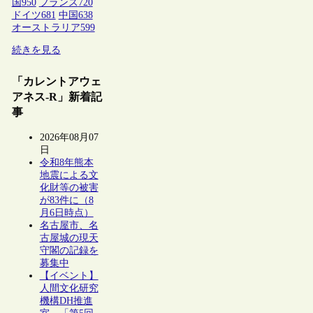
国
950
フランス
720
ドイツ
681
中国
638
オーストラリア
599
続きを見る
「カレントアウェ
アネス-R」新着記
事
2026年08月07
日
令和8年熊本
地震による文
化財等の被害
が83件に（8
月6日時点）
名古屋市、名
古屋城の現天
守閣の記録を
募集中
【イベント】
人間文化研究
機構DH推進