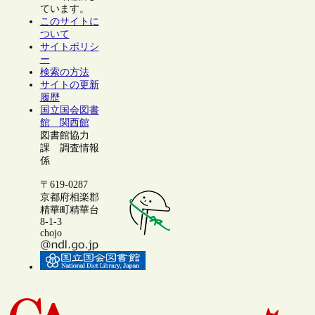
ています。
このサイトに
ついて
サイトポリシ
ー
検索の方法
サイトの更新
履歴
国立国会図書
館 関西館
図書館協力
課 調査情報
係
〒619-0287
京都府相楽郡
精華町精華台
8-1-3
chojo