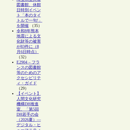
図書館、休館
日特別イベン
ト「本のタイ
トルで一句!」
を開催
（35）
令和8年熊本
地震による文
化財等の被害
が83件に（8
月6日時点）
（32）
E2904 – フラ
ンスの図書館
等のためのア
クセシビリテ
ィ・ガイド
（29）
【イベント】
人間文化研究
機構DH推進
室、「第5回
DH若手の会
（2026夏）―
デジタル・ヒ