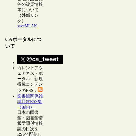
等の被災情報
等について
（外部リン
ク）
saveMLAK
CAポータルにつ
いて
カレントアウ
ェアネス・ポ
ータル 新規
掲載コンテン
ツのRSS：
図書館関係雑
誌目次RSS集
（国内）
日本の図書
館・図書館情
報学関係情報
誌の目次を
RSSで配信し