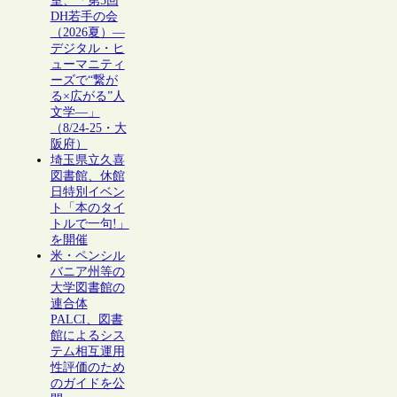
室、「第5回
DH若手の会
（2026夏）―
デジタル・ヒ
ューマニティ
ーズで“繋が
る×広がる”人
文学―」
（8/24-25・大
阪府）
埼玉県立久喜
図書館、休館
日特別イベン
ト「本のタイ
トルで一句!」
を開催
米・ペンシル
バニア州等の
大学図書館の
連合体
PALCI、図書
館によるシス
テム相互運用
性評価のため
のガイドを公