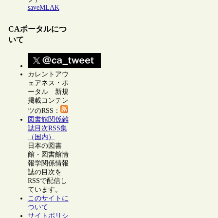
saveMLAK
CAポータルにつ
いて
カレントアウ
ェアネス・ポ
ータル 新規
掲載コンテン
ツのRSS：
図書館関係雑
誌目次RSS集
（国内）
日本の図書
館・図書館情
報学関係情報
誌の目次を
RSSで配信し
ています。
このサイトに
ついて
サイトポリシ