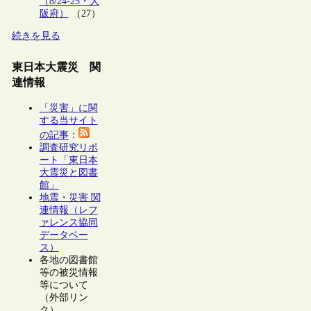
（8/24-25・大
阪府）
（27）
続きを見る
東日本大震災 関
連情報
「災害」に関
する当サイト
の記事
：
調査研究リポ
ート「東日本
大震災と図書
館」
地震・災害 関
連情報（レフ
ァレンス協同
データベー
ス）
各地の図書館
等の被災情報
等について
（外部リン
ク）