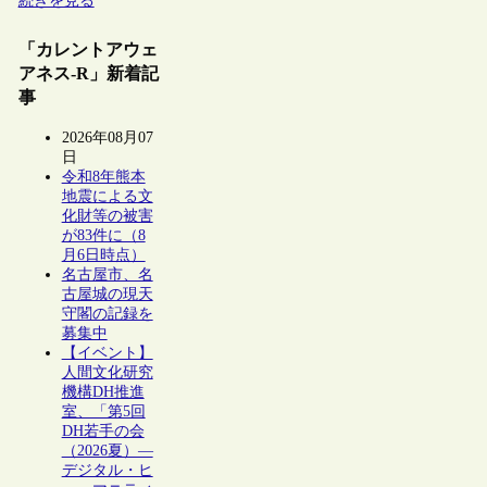
続きを見る
「カレントアウェ
アネス-R」新着記
事
2026年08月07
日
令和8年熊本
地震による文
化財等の被害
が83件に（8
月6日時点）
名古屋市、名
古屋城の現天
守閣の記録を
募集中
【イベント】
人間文化研究
機構DH推進
室、「第5回
DH若手の会
（2026夏）―
デジタル・ヒ