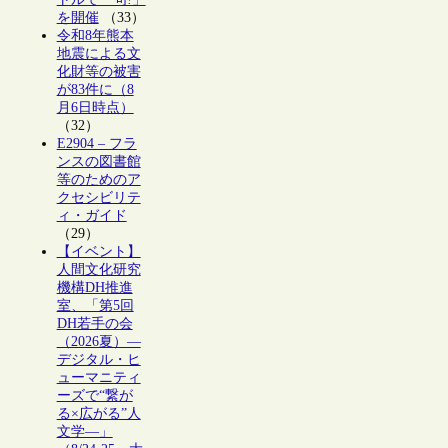
を開催
（33）
令和8年熊本
地震による文
化財等の被害
が83件に（8
月6日時点）
（32）
E2904 – フラ
ンスの図書館
等のためのア
クセシビリテ
ィ・ガイド
（29）
【イベント】
人間文化研究
機構DH推進
室、「第5回
DH若手の会
（2026夏）―
デジタル・ヒ
ューマニティ
ーズで“繋が
る×広がる”人
文学―」