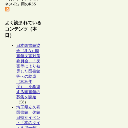
ネス-R」用のRSS：
よく読まれている
コンテンツ（本
日）
日本図書館協
会（JLA）図
書館災害対策
委員会、「災
害等により被
災した図書館
等への助成
（2026年
度）」を希望
する図書館の
募集を開始
（58）
埼玉県立久喜
図書館、休館
日特別イベン
ト「本のタイ
トルで一句!」