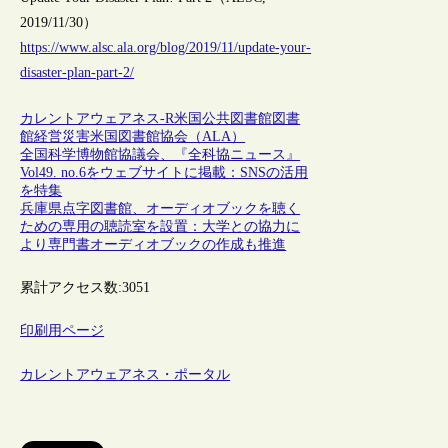
2019/11/30）
https://www.alsc.ala.org/blog/2019/11/update-your-
disaster-plan-part-2/
カレントアウェアネス-R
米国
公共図書館
図書
館経営
災害
米国図書館協会（ALA）
全国科学博物館協議会、『全科協ニュース』
Vol49. no.6をウェブサイトに掲載：SNSの活用
を特集
兵庫県点字図書館、オーディオブックを聴く
ための専用の聴読室を設置：大学との協力に
より専門書オーディオブックの作成も推進
累計アクセス数:
3051
印刷用ページ
カレントアウェアネス・ポータル