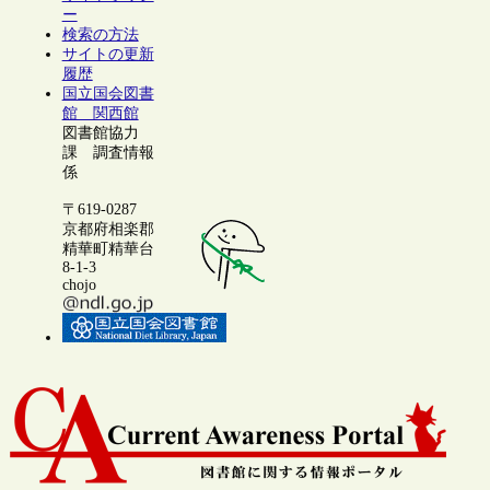
ー
検索の方法
サイトの更新
履歴
国立国会図書
館 関西館
図書館協力
課 調査情報
係
〒619-0287
京都府相楽郡
精華町精華台
8-1-3
chojo