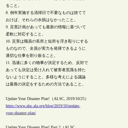
ること。
8. 例年実施する清掃日で不要なものは捨てて
おけば、それらの水損はなかったこと。
9. 災害計画があっても最新の情報に基づいて
柔軟に対応すること。
10. 災害は職員の長所と短所を浮き彫りにする
ものなので、全員が実力を発揮できるように
適切な仕事を割り振ること。
11. 迅速に多くの物事が決定するため、反対で
あっても決定は受け入れて被害者意識を持た
ないようにすること。多様な考えによる議論
は最善の決定をするための方法であること。
Update Your Disaster Plan!（ALSC, 2019/10/25）
https://www.alsc.ala.org/blog/2019/10/update-
your-disaster-plan/
Update Your Disaster Plan! Part 2（ALSC,