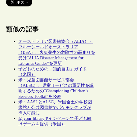
類似の記事
オーストラリア図書館協会（ALIA）・
ブルーシールドオーストラリア
（BSA）、火災発生の危険性の高まりを
受け“ALIA Disaster Management for
Libraries Guides”を更新
子どものための「知的自由」ガイド
（米国）
米・児童図書館サービス部会
（ALSC）、児童サービスの重要性を説
明するための“Championing Children’s
Services Toolkit”を公表
米・AASLとALSC、米国全土の学校図
書館と公共図書館でポケモンクラブが
導入可能に
@ your libraryキャンペーンで子ども向
けゲームを提供（米国）