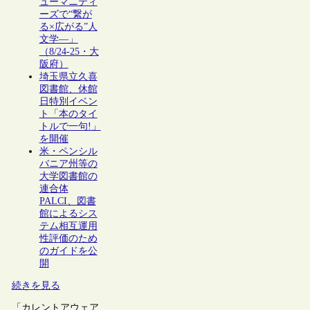
ューマニティ
ーズで“繋が
る×広がる”人
文学―」
（8/24-25・大
阪府）
埼玉県立久喜
図書館、休館
日特別イベン
ト「本のタイ
トルで一句!」
を開催
米・ペンシル
バニア州等の
大学図書館の
連合体
PALCI、図書
館によるシス
テム相互運用
性評価のため
のガイドを公
開
続きを見る
「カレントアウェア