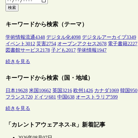
検索
キーワードから検索（テーマ）
学術情報流通
4348
デジタル化
4098
デジタルアーカイブ
3349
イベント
3012
災害
2754
オープンアクセス
2678
電子書籍
2227
図書館サービス
2178
子ども
2017
学術情報
1947
続きを見る
キーワードから検索（国・地域）
日本
19628
米国
10662
英国
3216
欧州
1426
カナダ
1069
韓国
950
フランス
720
ドイツ
681
中国
638
オーストラリア
599
続きを見る
「カレントアウェアネス-R」新着記事
2026年08月07日