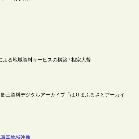
働による地域資料サービスの構築 / 相宗大督
、郷土資料デジタルアーカイブ「はりまふるさとアーカイ
化
写真
地域
映像