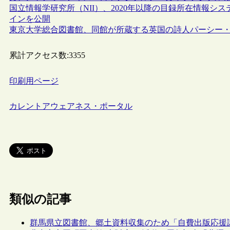
国立情報学研究所（NII）、2020年以降の目録所在情報シス
インを公開
東京大学総合図書館、同館が所蔵する英国の詩人パーシー
累計アクセス数:
3355
印刷用ページ
カレントアウェアネス・ポータル
類似の記事
群馬県立図書館、郷土資料収集のため「自費出版応援