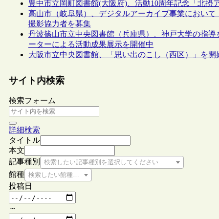
豊中市立岡町図書館(大阪府)、活動10周年記念「北
高山市（岐阜県）、デジタルアーカイブ事業において
撮影協力者を募集
丹波篠山市立中央図書館（兵庫県）、神戸大学の指導
ーターによる活動成果展示を開催中
大阪市立中央図書館、「思い出のこし（西区）」を開
サイト内検索
検索フォーム
詳細検索
タイトル
本文
記事種別
検索したい記事種別を選択してください
館種
検索したい館種を選択してください
投稿日
～