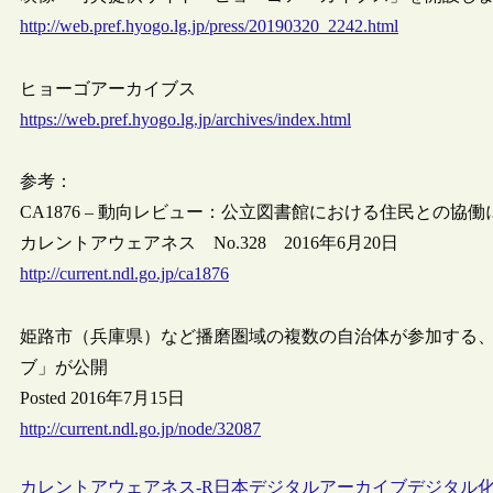
http://web.pref.hyogo.lg.jp/press/20190320_2242.html
ヒョーゴアーカイブス
https://web.pref.hyogo.lg.jp/archives/index.html
参考：
CA1876 – 動向レビュー：公立図書館における住民との協
カレントアウェアネス No.328 2016年6月20日
http://current.ndl.go.jp/ca1876
姫路市（兵庫県）など播磨圏域の複数の自治体が参加する
ブ」が公開
Posted 2016年7月15日
http://current.ndl.go.jp/node/32087
カレントアウェアネス-R
日本
デジタルアーカイブ
デジタル