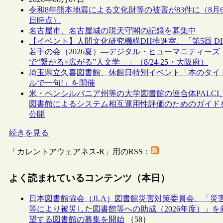
令和8年熊本地震による文化財等の被害が83件に（8月
日時点）
名古屋市、名古屋城の現天守閣の記録を募集中
【イベント】人間文化研究機構DH推進室、「第5回 D
若手の会（2026夏）―デジタル・ヒューマニティーズ
で“繋がる×広がる”人文学―」（8/24-25・大阪府）
埼玉県立久喜図書館、休館日特別イベント「本のタイ
ルで一句!」を開催
米・ペンシルバニア州等の大学図書館の連合体PALCI
図書館によるシステム相互運用性評価のためのガイド
公開
続きを見る
「カレントアウェアネス-R」用のRSS：
よく読まれているコンテンツ（本日）
日本図書館協会（JLA）図書館災害対策委員会、「災
等により被災した図書館等への助成（2026年度）」を
望する図書館の募集を開始
（58）