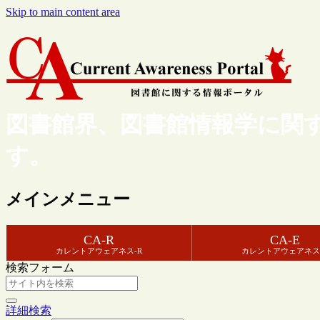
Skip to main content area
図書館界、図書館情報学に関
す。
メインメニュー
CA-R
CA-E
カレントアウェアネス-R
カレントアウェアネス
検索フォーム
詳細検索