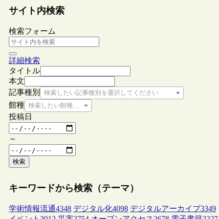
サイト内検索
検索フォーム
詳細検索
タイトル
本文
記事種別
検索したい記事種別を選択してください
館種
検索したい館種を選択してください
投稿日
～
検索
キーワードから検索（テーマ）
学術情報流通
4348
デジタル化
4098
デジタルアーカイブ
3349
イベント
3012
災害
2754
オープンアクセス
2678
電子書籍
2227