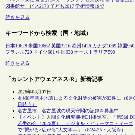
図書館サービス
2178
子ども
2017
学術情報
1947
続きを見る
キーワードから検索（国・地域）
日本
19628
米国
10662
英国
3216
欧州
1426
カナダ
1069
韓国
950
フランス
720
ドイツ
681
中国
638
オーストラリア
599
続きを見る
「カレントアウェアネス-R」新着記事
2026年08月07日
令和8年熊本地震による文化財等の被害が83件に（8月
日時点）
名古屋市、名古屋城の現天守閣の記録を募集中
【イベント】人間文化研究機構DH推進室、「第5回 D
若手の会（2026夏）―デジタル・ヒューマニティーズ
で“繋がる×広がる”人文学―」（8/24-25・大阪府）