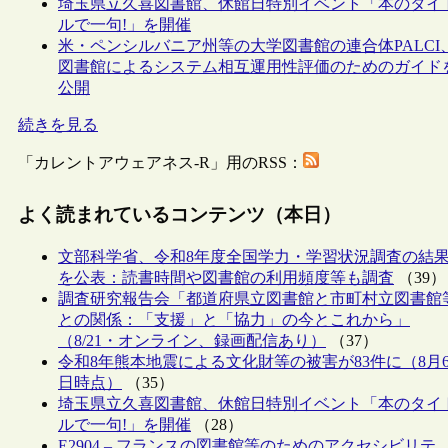
埼玉県立久喜図書館、休館日特別イベント「本のタイ
ルで一句!」を開催
米・ペンシルバニア州等の大学図書館の連合体PALCI
図書館によるシステム相互運用性評価のためのガイド
公開
続きを見る
「カレントアウェアネス-R」用のRSS：
よく読まれているコンテンツ（本日）
文部科学省、令和8年度全国学力・学習状況調査の結
を公表：読書時間や図書館の利用頻度等も調査
（39）
調査研究報告会「都道府県立図書館と市町村立図書館
との関係：「支援」と「協力」の今とこれから」
（8/21・オンライン、録画配信あり）
（37）
令和8年熊本地震による文化財等の被害が83件に（8月
日時点）
（35）
埼玉県立久喜図書館、休館日特別イベント「本のタイ
ルで一句!」を開催
（28）
E2904 – フランスの図書館等のためのアクセシビリテ