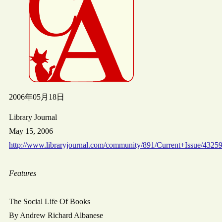
2006年05月18日
Library Journal
May 15, 2006
http://www.libraryjournal.com/community/891/Current+Issue/43259
Features
The Social Life Of Books
By Andrew Richard Albanese