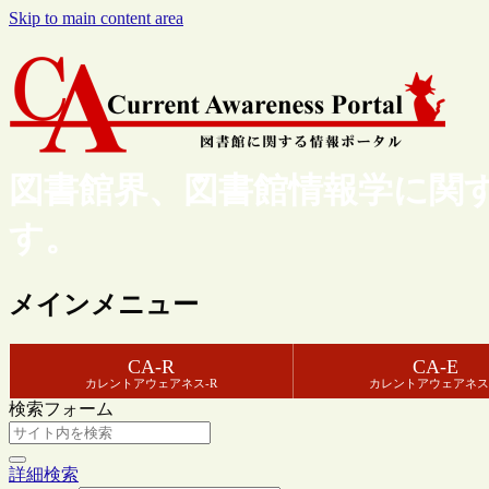
Skip to main content area
図書館界、図書館情報学に関
す。
メインメニュー
CA-R
CA-E
カレントアウェアネス-R
カレントアウェアネス
検索フォーム
詳細検索