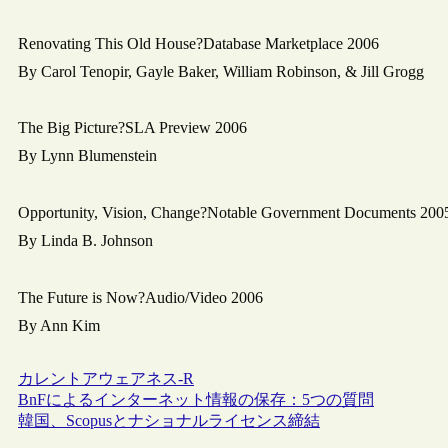
Renovating This Old House?Database Marketplace 2006
By Carol Tenopir, Gayle Baker, William Robinson, & Jill Grogg
The Big Picture?SLA Preview 2006
By Lynn Blumenstein
Opportunity, Vision, Change?Notable Government Documents 200
By Linda B. Johnson
The Future is Now?Audio/Video 2006
By Ann Kim
カレントアウェアネス-R
BnFによるインターネット情報の保存：5つの質問
韓国、Scopusとナショナルライセンス締結