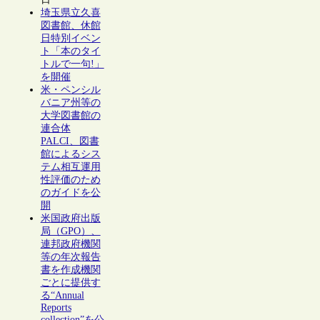
埼玉県立久喜
図書館、休館
日特別イベン
ト「本のタイ
トルで一句!」
を開催
米・ペンシル
バニア州等の
大学図書館の
連合体
PALCI、図書
館によるシス
テム相互運用
性評価のため
のガイドを公
開
米国政府出版
局（GPO）、
連邦政府機関
等の年次報告
書を作成機関
ごとに提供す
る“Annual
Reports
collection”を公