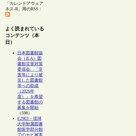
「カレントアウェア
ネス-R」用のRSS：
よく読まれている
コンテンツ（本
日）
日本図書館協
会（JLA）図
書館災害対策
委員会、「災
害等により被
災した図書館
等への助成
（2026年
度）」を希望
する図書館の
募集を開始
（598）
E2903 – 琉球
大学附属図書
館医学部分館
でのカビ被害