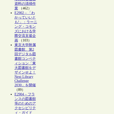
資料の清掃作
業
（462）
E2902 – 「わ
かっていいと
も!」：ラーニ
ング・コモン
ズにおける学
際交流支援企
画
（103）
東京大学附属
図書館、第2
回デジタル図
書館コンペテ
ィション「東
大図書館をデ
ザインせよ！
Next Library
Challenge
2030」を開催
（89）
E2904 – フラ
ンスの図書館
等のためのア
クセシビリテ
ィ・ガイド