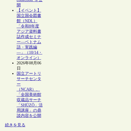
開
【イベント】
国立国会図書
館（NDL）
「令和8年度
アジア資料書
誌作成セミナ
ー―ベトナム
語・実践編
―」（10/14・
オンライン）
2026年08月06
日
国立アートリ
サーチセンタ
ー
（NCAR）、
「全国美術館
収蔵品サーチ
「SHŪZŌ」活
用講座」の鼎
談内容を公開
続きを見る