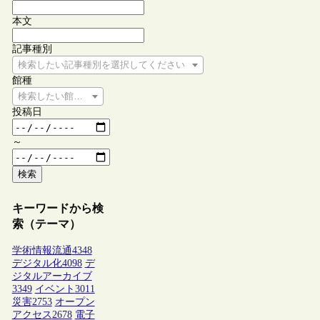
本文
記事種別
検索したい記事種別を選択してください
館種
検索したい館種を選択してください
投稿日
～
検索
キーワードから検
索（テーマ）
学術情報流通
4348
デジタル化
4098
デ
ジタルアーカイブ
3349
イベント
3011
災害
2753
オープン
アクセス
2678
電子