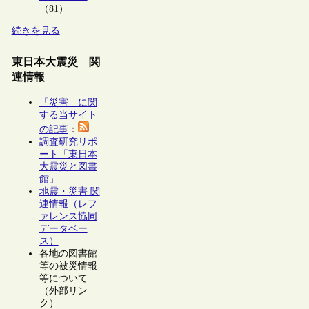
（81）
続きを見る
東日本大震災 関
連情報
「災害」に関
する当サイト
の記事
：
調査研究リポ
ート「東日本
大震災と図書
館」
地震・災害 関
連情報（レフ
ァレンス協同
データベー
ス）
各地の図書館
等の被災情報
等について
（外部リン
ク）