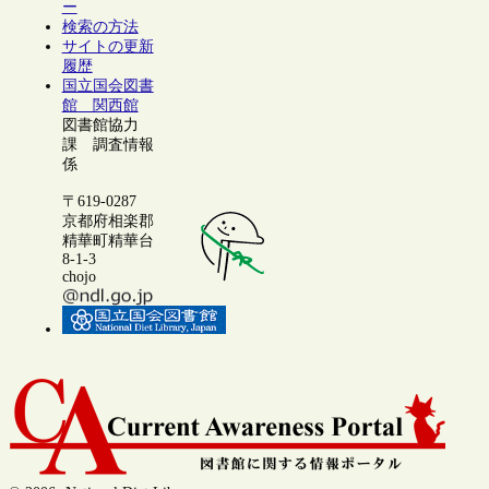
ー
検索の方法
サイトの更新
履歴
国立国会図書
館 関西館
図書館協力
課 調査情報
係
〒619-0287
京都府相楽郡
精華町精華台
8-1-3
chojo