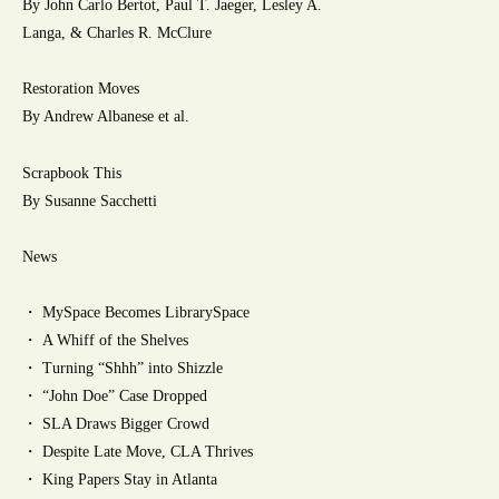
By John Carlo Bertot, Paul T. Jaeger, Lesley A.
Langa, & Charles R. McClure
Restoration Moves
By Andrew Albanese et al.
Scrapbook This
By Susanne Sacchetti
News
・ MySpace Becomes LibrarySpace
・ A Whiff of the Shelves
・ Turning “Shhh” into Shizzle
・ “John Doe” Case Dropped
・ SLA Draws Bigger Crowd
・ Despite Late Move, CLA Thrives
・ King Papers Stay in Atlanta