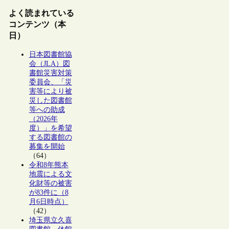
よく読まれている
コンテンツ（本
日）
日本図書館協
会（JLA）図
書館災害対策
委員会、「災
害等により被
災した図書館
等への助成
（2026年
度）」を希望
する図書館の
募集を開始
（64）
令和8年熊本
地震による文
化財等の被害
が83件に（8
月6日時点）
（42）
埼玉県立久喜