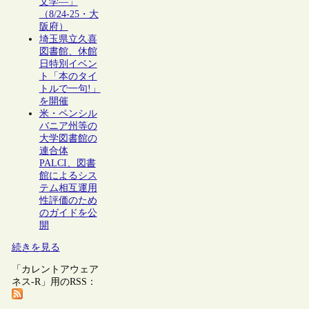
文学―」
（8/24-25・大
阪府）
埼玉県立久喜
図書館、休館
日特別イベン
ト「本のタイ
トルで一句!」
を開催
米・ペンシル
バニア州等の
大学図書館の
連合体
PALCI、図書
館によるシス
テム相互運用
性評価のため
のガイドを公
開
続きを見る
「カレントアウェア
ネス-R」用のRSS：