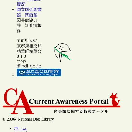
履歴
国立国会図書
館 関西館
図書館協力
課 調査情報
係
〒619-0287
京都府相楽郡
精華町精華台
8-1-3
chojo
© 2006- National Diet Library
ホーム