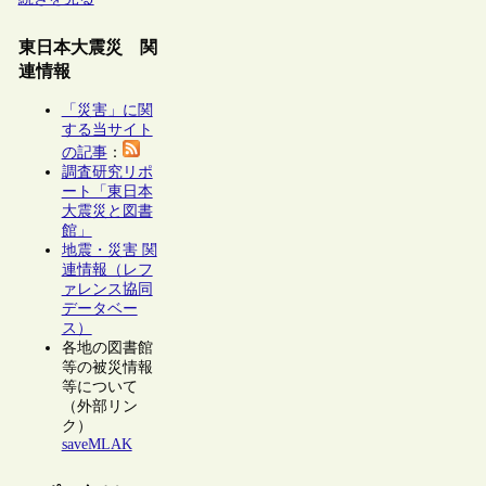
東日本大震災 関
連情報
「災害」に関
する当サイト
の記事
：
調査研究リポ
ート「東日本
大震災と図書
館」
地震・災害 関
連情報（レフ
ァレンス協同
データベー
ス）
各地の図書館
等の被災情報
等について
（外部リン
ク）
saveMLAK