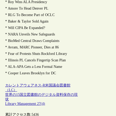
* Roy Wins ALA Presidency
* Amore To Head Denver PL
* RLG To Become Part of OCLC
* Baker & Taylor Sold Again
* Will CIPA Be Expanded?
* NARA Unveils New Safeguards
* BioMed Central Draws Complaints
* Avram, MARC Pioneer, Dies at 86
* Fear of Protests Shuts Rockford Library
* Illinois PL Cancels Fingertip Scan Plan
* ALA-APA Gets a Less Formal Name
* Cooper Leaves Brooklyn for DC
カレントアウェアネス-R
米国議会図書館
（LC）
世界の15国立図書館のデジタル資料保存の現
状
Library Management 27(4)
累計アクセス数:
5436