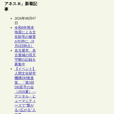
アネス-R」新着記
事
2026年08月07
日
令和8年熊本
地震による文
化財等の被害
が83件に（8
月6日時点）
名古屋市、名
古屋城の現天
守閣の記録を
募集中
【イベント】
人間文化研究
機構DH推進
室、「第5回
DH若手の会
（2026夏）―
デジタル・ヒ
ューマニティ
ーズで“繋が
る×広がる”人