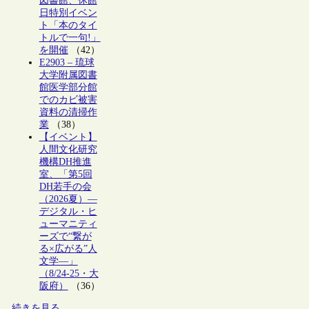
図書館、休館
日特別イベン
ト「本のタイ
トルで一句!」
を開催
（42）
E2903 – 琉球
大学附属図書
館医学部分館
でのカビ被害
資料の清掃作
業
（38）
【イベント】
人間文化研究
機構DH推進
室、「第5回
DH若手の会
（2026夏）―
デジタル・ヒ
ューマニティ
ーズで“繋が
る×広がる”人
文学―」
（8/24-25・大
阪府）
（36）
続きを見る