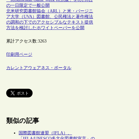
の一日限定で一般公開
北米研究図書館協会（ARL）と米・バージニ
ア大学（UVA）図書館、公民権法と著作権法
の調和の下でのアクセシブルなテキスト提供
方法を検討したホワイトペーパーを公開
累計アクセス数:
3263
印刷用ページ
カレントアウェアネス・ポータル
類似の記事
国際図書館連盟（IFLA）、
「IFLA/UNESCO多文化図書館宣言」の