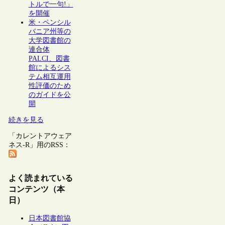
トルで一句!」
を開催
米・ペンシル
バニア州等の
大学図書館の
連合体
PALCI、図書
館によるシス
テム相互運用
性評価のため
のガイドを公
開
続きを見る
「カレントアウェア
ネス-R」用のRSS：
よく読まれている
コンテンツ（本
日）
日本図書館協