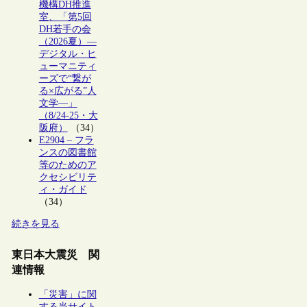
機構DH推進
室、「第5回
DH若手の会
（2026夏）―
デジタル・ヒ
ューマニティ
ーズで“繋が
る×広がる”人
文学―」
（8/24-25・大
阪府）
（34）
E2904 – フラ
ンスの図書館
等のためのア
クセシビリテ
ィ・ガイド
（34）
続きを見る
東日本大震災 関
連情報
「災害」に関
する当サイト