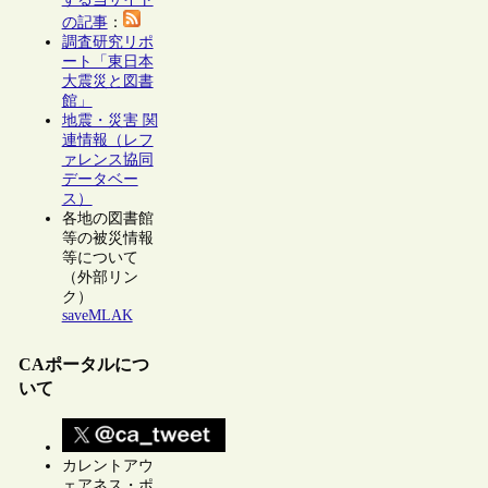
の記事
：
調査研究リポ
ート「東日本
大震災と図書
館」
地震・災害 関
連情報（レフ
ァレンス協同
データベー
ス）
各地の図書館
等の被災情報
等について
（外部リン
ク）
saveMLAK
CAポータルにつ
いて
カレントアウ
ェアネス・ポ