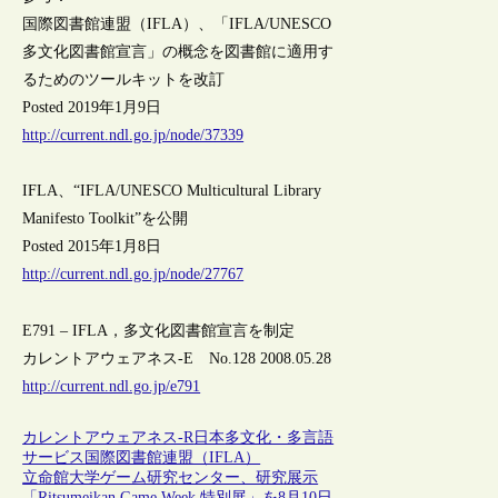
国際図書館連盟（IFLA）、「IFLA/UNESCO
多文化図書館宣言」の概念を図書館に適用す
るためのツールキットを改訂
Posted 2019年1月9日
http://current.ndl.go.jp/node/37339
IFLA、“IFLA/UNESCO Multicultural Library
Manifesto Toolkit”を公開
Posted 2015年1月8日
http://current.ndl.go.jp/node/27767
E791 – IFLA，多文化図書館宣言を制定
カレントアウェアネス-E No.128 2008.05.28
http://current.ndl.go.jp/e791
カレントアウェアネス-R
日本
多文化・多言語
サービス
国際図書館連盟（IFLA）
立命館大学ゲーム研究センター、研究展⽰
「Ritsumeikan Game Week 特別展」を8月10日