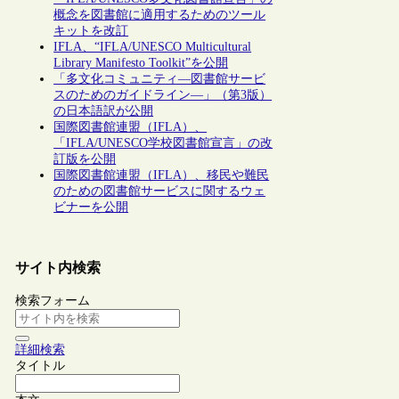
概念を図書館に適用するためのツール
キットを改訂
IFLA、“IFLA/UNESCO Multicultural
Library Manifesto Toolkit”を公開
「多文化コミュニティ―図書館サービ
スのためのガイドライン―」（第3版）
の日本語訳が公開
国際図書館連盟（IFLA）、
「IFLA/UNESCO学校図書館宣言」の改
訂版を公開
国際図書館連盟（IFLA）、移民や難民
のための図書館サービスに関するウェ
ビナーを公開
サイト内検索
検索フォーム
詳細検索
タイトル