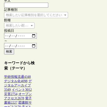
本文
記事種別
検索したい記事種別を選択してください
館種
検索したい館種を選択してください
投稿日
～
検索
キーワードから検
索（テーマ）
学術情報流通
4348
デジタル化
4098
デ
ジタルアーカイブ
3349
イベント
3012
災害
2754
オープン
アクセス
2678
電子
書籍
2227
図書館サ
ービス
2178
子ども