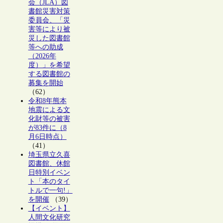
会（JLA）図
書館災害対策
委員会、「災
害等により被
災した図書館
等への助成
（2026年
度）」を希望
する図書館の
募集を開始
（62）
令和8年熊本
地震による文
化財等の被害
が83件に（8
月6日時点）
（41）
埼玉県立久喜
図書館、休館
日特別イベン
ト「本のタイ
トルで一句!」
を開催
（39）
【イベント】
人間文化研究