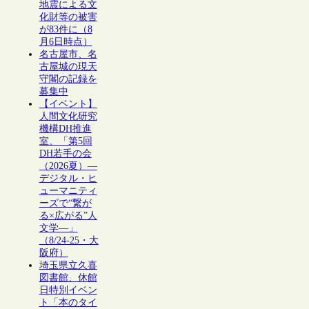
地震による文
化財等の被害
が83件に（8
月6日時点）
名古屋市、名
古屋城の現天
守閣の記録を
募集中
【イベント】
人間文化研究
機構DH推進
室、「第5回
DH若手の会
（2026夏）―
デジタル・ヒ
ューマニティ
ーズで“繋が
る×広がる”人
文学―」
（8/24-25・大
阪府）
埼玉県立久喜
図書館、休館
日特別イベン
ト「本のタイ