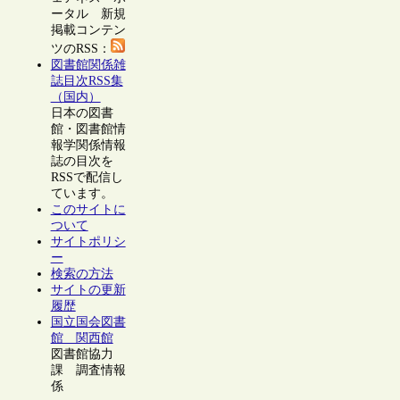
ータル 新規
掲載コンテン
ツのRSS：
図書館関係雑
誌目次RSS集
（国内）
日本の図書
館・図書館情
報学関係情報
誌の目次を
RSSで配信し
ています。
このサイトに
ついて
サイトポリシ
ー
検索の方法
サイトの更新
履歴
国立国会図書
館 関西館
図書館協力
課 調査情報
係