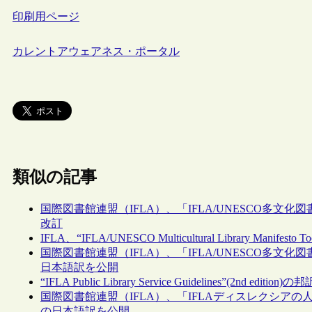
印刷用ページ
カレントアウェアネス・ポータル
類似の記事
国際図書館連盟（IFLA）、「IFLA/UNESCO多
改訂
IFLA、“IFLA/UNESCO Multicultural Library Manifesto 
国際図書館連盟（IFLA）、「IFLA/UNESCO多
日本語訳を公開
“IFLA Public Library Service Guidelines”(2nd editio
国際図書館連盟（IFLA）、「IFLAディスレクシア
の日本語訳を公開