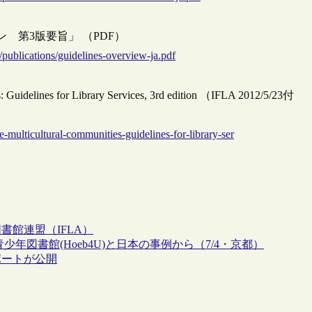
 第3版要旨」 （PDF）
ns/publications/guidelines-overview-ja.pdf
es: Guidelines for Library Services, 3rd edition （IFLA 2012/5/23付
e-multicultural-communities-guidelines-for-library-ser
書館連盟（IFLA）
図書館(Hoeb4U)と日本の事例から（7/4・京都）
ポートが公開