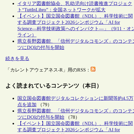
イタリア図書館協会、乳幼児向け読書推進プロジェク
ト“TuttInLibro”：全国ネットワークが拡大
【イベント】国立国会図書館（NDL）、科学技術に関
する調査プロジェクト2026シンポジウム「AI for
Science―科学技術政策へのインパクト―」（9/11・オ
ライン）
県立長野図書館、「信州デジタルコモンズ」のコンテ
ツにDOIの付与を開始
続きを見る
「カレントアウェアネス-R」用のRSS：
よく読まれているコンテンツ（本日）
国立国会図書館デジタルコレクションに新聞等約4.5万
点を追加
（79）
県立長野図書館、「信州デジタルコモンズ」のコンテ
ツにDOIの付与を開始
（78）
【イベント】国立国会図書館（NDL）、科学技術に関
する調査プロジェクト2026シンポジウム「AI for