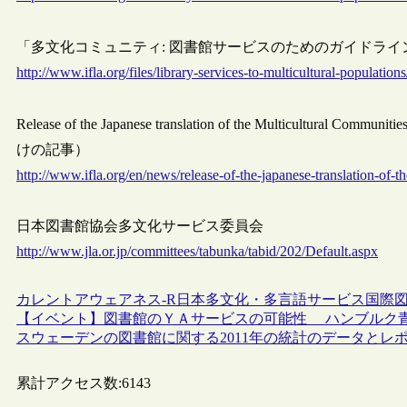
「多文化コミュニティ: 図書館サービスのためのガイドライン
http://www.ifla.org/files/library-services-to-multicultural-populatio
Release of the Japanese translation of the Multicultural Communiti
けの記事）
http://www.ifla.org/en/news/release-of-the-japanese-translation-of-th
日本図書館協会多文化サービス委員会
http://www.jla.or.jp/committees/tabunka/tabid/202/Default.aspx
カレントアウェアネス-R
日本
多文化・多言語サービス
国際図
【イベント】図書館のＹＡサービスの可能性 ハンブルク青少年
スウェーデンの図書館に関する2011年の統計のデータとレ
累計アクセス数:
6143