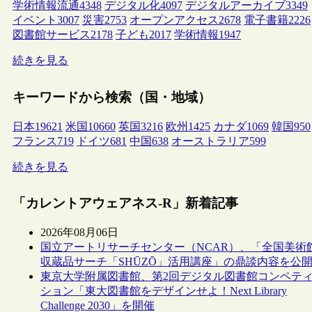
学術情報流通
4348
デジタル化
4097
デジタルアーカイブ
3349
イベント
3007
災害
2753
オープンアクセス
2678
電子書籍
2226
図書館サービス
2178
子ども
2017
学術情報
1947
続きを見る
キーワードから検索（国・地域）
日本
19621
米国
10660
英国
3216
欧州
1425
カナダ
1069
韓国
950
フランス
719
ドイツ
681
中国
638
オーストラリア
599
続きを見る
「カレントアウェアネス-R」新着記事
2026年08月06日
国立アートリサーチセンター（NCAR）、「全国美術
収蔵品サーチ「SHŪZŌ」活用講座」の鼎談内容を公
東京大学附属図書館、第2回デジタル図書館コンペテ
ション「東大図書館をデザインせよ！Next Library
Challenge 2030」を開催