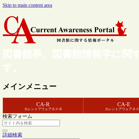
Skip to main content area
図書館界、図書館情報学に関
す。
メインメニュー
CA-R
CA-E
カレントアウェアネス-R
カレントアウェアネス
検索フォーム
詳細検索