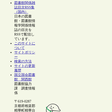
図書館関係雑
誌目次RSS集
（国内）
日本の図書
館・図書館情
報学関係情報
誌の目次を
RSSで配信し
ています。
このサイトに
ついて
サイトポリシ
ー
検索の方法
サイトの更新
履歴
国立国会図書
館 関西館
図書館協力
課 調査情報
係
〒619-0287
京都府相楽郡
精華町精華台