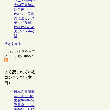
バニア州等の
大学図書館の
連合体
PALCI、図書
館によるシス
テム相互運用
性評価のため
のガイドを公
開
続きを見る
「カレントアウェア
ネス-R」用のRSS：
よく読まれている
コンテンツ（本
日）
日本図書館協
会（JLA）図
書館災害対策
委員会、「災
害等により被