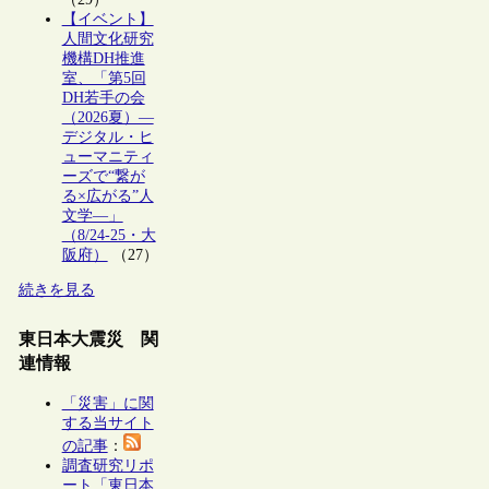
【イベント】
人間文化研究
機構DH推進
室、「第5回
DH若手の会
（2026夏）―
デジタル・ヒ
ューマニティ
ーズで“繋が
る×広がる”人
文学―」
（8/24-25・大
阪府）
（27）
続きを見る
東日本大震災 関
連情報
「災害」に関
する当サイト
の記事
：
調査研究リポ
ート「東日本