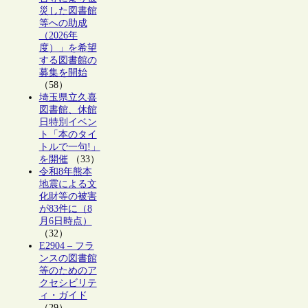
災した図書館
等への助成
（2026年
度）」を希望
する図書館の
募集を開始
（58）
埼玉県立久喜
図書館、休館
日特別イベン
ト「本のタイ
トルで一句!」
を開催
（33）
令和8年熊本
地震による文
化財等の被害
が83件に（8
月6日時点）
（32）
E2904 – フラ
ンスの図書館
等のためのア
クセシビリテ
ィ・ガイド
（29）