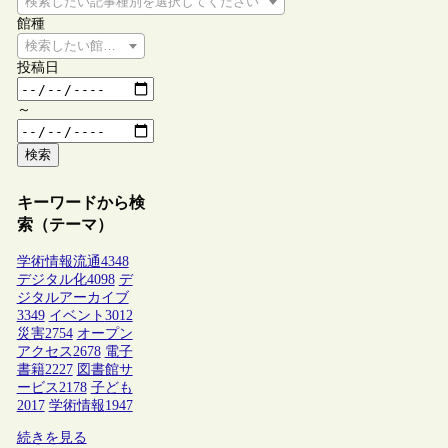
検索したい記事種別を選択してください
館種
検索したい館種を選択してください
投稿日
～
検索
キーワードから検
索（テーマ）
学術情報流通
4348
デジタル化
4098
デ
ジタルアーカイブ
3349
イベント
3012
災害
2754
オープン
アクセス
2678
電子
書籍
2227
図書館サ
ービス
2178
子ども
2017
学術情報
1947
続きを見る