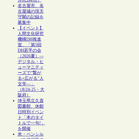
月6日時点）
名古屋市、名
古屋城の現天
守閣の記録を
募集中
【イベント】
人間文化研究
機構DH推進
室、「第5回
DH若手の会
（2026夏）―
デジタル・ヒ
ューマニティ
ーズで“繋が
る×広がる”人
文学―」
（8/24-25・大
阪府）
埼玉県立久喜
図書館、休館
日特別イベン
ト「本のタイ
トルで一句!」
を開催
米・ペンシル