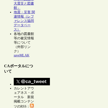
大震災と図書
館」
地震・災害 関
連情報（レフ
ァレンス協同
データベー
ス）
各地の図書館
等の被災情報
等について
（外部リン
ク）
saveMLAK
CAポータルにつ
いて
カレントアウ
ェアネス・ポ
ータル 新規
掲載コンテン
ツのRSS：