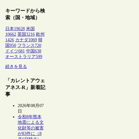
キーワードから検
索（国・地域）
日本
19628
米国
10662
英国
3216
欧州
1426
カナダ
1069
韓
国
950
フランス
720
ドイツ
681
中国
638
オーストラリア
599
続きを見る
「カレントアウェ
アネス-R」新着記
事
2026年08月07
日
令和8年熊本
地震による文
化財等の被害
が83件に（8