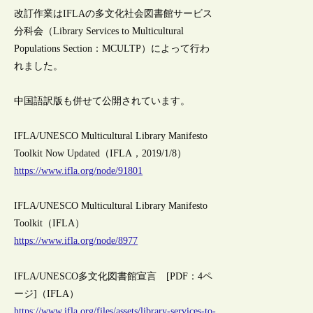
改訂作業はIFLAの多文化社会図書館サービス
分科会（Library Services to Multicultural
Populations Section：MCULTP）によって行わ
れました。
中国語訳版も併せて公開されています。
IFLA/UNESCO Multicultural Library Manifesto
Toolkit Now Updated（IFLA，2019/1/8）
https://www.ifla.org/node/91801
IFLA/UNESCO Multicultural Library Manifesto
Toolkit（IFLA）
https://www.ifla.org/node/8977
IFLA/UNESCO多文化図書館宣言 [PDF：4ペ
ージ]（IFLA）
https://www.ifla.org/files/assets/library-services-to-