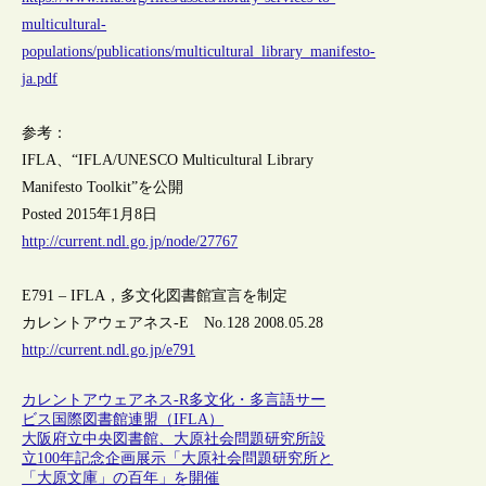
multicultural-
populations/publications/multicultural_library_manifesto-
ja.pdf
参考：
IFLA、“IFLA/UNESCO Multicultural Library
Manifesto Toolkit”を公開
Posted 2015年1月8日
http://current.ndl.go.jp/node/27767
E791 – IFLA，多文化図書館宣言を制定
カレントアウェアネス-E No.128 2008.05.28
http://current.ndl.go.jp/e791
カレントアウェアネス-R
多文化・多言語サー
ビス
国際図書館連盟（IFLA）
大阪府立中央図書館、大原社会問題研究所設
立100年記念企画展示「大原社会問題研究所と
「大原文庫」の百年」を開催