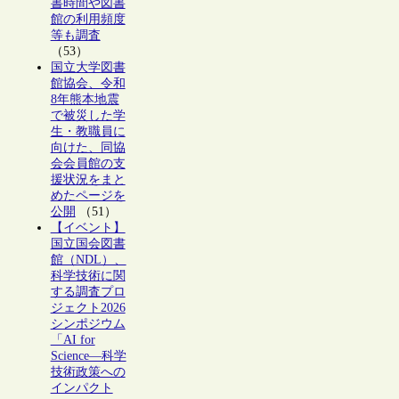
書時間や図書
館の利用頻度
等も調査
（53）
国立大学図書
館協会、令和
8年熊本地震
で被災した学
生・教職員に
向けた、同協
会会員館の支
援状況をまと
めたページを
公開
（51）
【イベント】
国立国会図書
館（NDL）、
科学技術に関
する調査プロ
ジェクト2026
シンポジウム
「AI for
Science―科学
技術政策への
インパクト