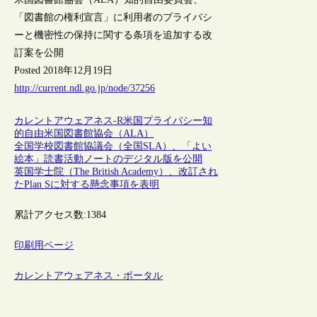
「図書館の権利宣言」に利用者のプライバシ
ーと機密性の保持に関する条項を追加する改
訂案を公開
Posted 2018年12月19日
http://current.ndl.go.jp/node/37256
カレントアウェアネス-R
米国
プライバシー
知
的自由
米国図書館協会（ALA）
全国学校図書館協議会（全国SLA）、「よい
絵本」読書活動ノートのデジタル版を公開
英国学士院（The British Academy）、改訂され
たPlan Sに対する懸念事項を表明
累計アクセス数:
1384
印刷用ページ
カレントアウェアネス・ポータル