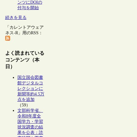
ンツにDOIの
付与を開始
続きを見る
「カレントアウェア
ネス-R」用のRSS：
よく読まれている
コンテンツ（本
日）
国立国会図書
館デジタルコ
レクションに
新聞等約4.5万
点を追加
（59）
文部科学省、
令和8年度全
国学力・学習
状況調査の結
果を公表：読