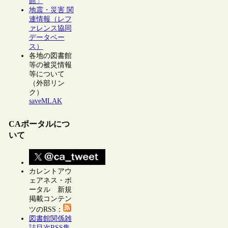
館」
地震・災害 関
連情報（レフ
ァレンス協同
データベー
ス）
各地の図書館
等の被災情報
等について
（外部リン
ク）
saveMLAK
CAポータルにつ
いて
カレントアウ
ェアネス・ポ
ータル 新規
掲載コンテン
ツのRSS：
図書館関係雑
誌目次RSS集