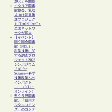
2030」を開催
イタリア図書
館協会、乳幼
児向け読書推
進プロジェク
ト“TuttInLibro”：
全国ネットワ
ークが拡大
【イベント】
国立国会図書
館（NDL）、
科学技術に関
する調査プロ
ジェクト2026
シンポジウム
「AI for
Science―科学
技術政策への
インパクト
―」（9/11・
オンライン）
県立長野図書
館、「信州デ
ジタルコモン
ズ」のコンテ