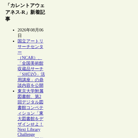
「カレントアウェ
アネス-R」新着記
事
2026年08月06
日
国立アートリ
サーチセンタ
ー
（NCAR）、
「全国美術館
収蔵品サーチ
「SHŪZŌ」活
用講座」の鼎
談内容を公開
東京大学附属
図書館、第2
回デジタル図
書館コンペテ
ィション「東
大図書館をデ
ザインせよ！
Next Library
Challenge