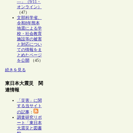
―」（9/11・
オンライン）
（47）
文部科学省、
令和8年熊本
地震による学
校・社会教育
施設等の被害
と対応につい
ての情報をま
とめたページ
を公開
（45）
続きを見る
東日本大震災 関
連情報
「災害」に関
する当サイト
の記事
：
調査研究リポ
ート「東日本
大震災と図書