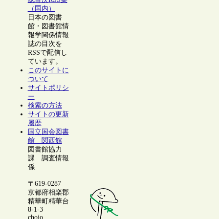
（国内）
日本の図書
館・図書館情
報学関係情報
誌の目次を
RSSで配信し
ています。
このサイトに
ついて
サイトポリシ
ー
検索の方法
サイトの更新
履歴
国立国会図書
館 関西館
図書館協力
課 調査情報
係
〒619-0287
京都府相楽郡
精華町精華台
8-1-3
chojo