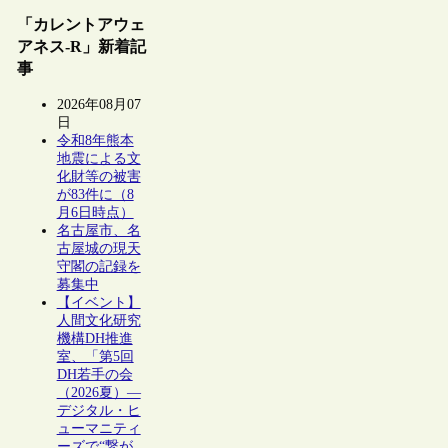
「カレントアウェ
アネス-R」新着記
事
2026年08月07
日
令和8年熊本
地震による文
化財等の被害
が83件に（8
月6日時点）
名古屋市、名
古屋城の現天
守閣の記録を
募集中
【イベント】
人間文化研究
機構DH推進
室、「第5回
DH若手の会
（2026夏）―
デジタル・ヒ
ューマニティ
ーズで“繋が