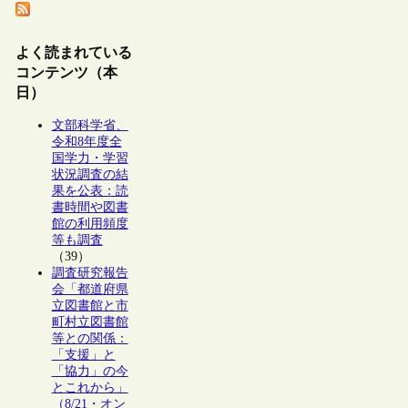
よく読まれている
コンテンツ（本
日）
文部科学省、
令和8年度全
国学力・学習
状況調査の結
果を公表：読
書時間や図書
館の利用頻度
等も調査
（39）
調査研究報告
会「都道府県
立図書館と市
町村立図書館
等との関係：
「支援」と
「協力」の今
とこれから」
（8/21・オン