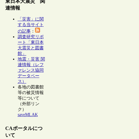
東日本大震災 関
連情報
「災害」に関
する当サイト
の記事
：
調査研究リポ
ート「東日本
大震災と図書
館」
地震・災害 関
連情報（レフ
ァレンス協同
データベー
ス）
各地の図書館
等の被災情報
等について
（外部リン
ク）
saveMLAK
CAポータルにつ
いて