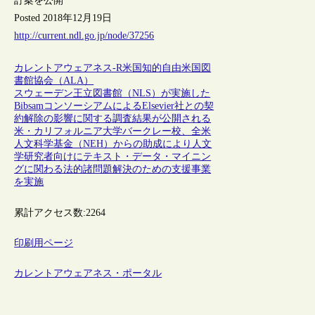
訂案を公開
Posted 2018年12月19日
http://current.ndl.go.jp/node/37256
カレントアウェアネス-R
米国
知的自由
米国図
書館協会（ALA）
スウェーデン王立図書館（NLS）が実施した
BibsamコンソーシアムによるElsevier社との契
約解除の影響に関する調査結果が公開される
米・カリフォルニア大学バークレー校、全米
人文科学基金（NEH）からの助成により人文
学研究者向けにテキスト・データ・マイニン
グに関わる法的諸問題解決のための支援事業
を実施
累計アクセス数:
2264
印刷用ページ
カレントアウェアネス・ポータル