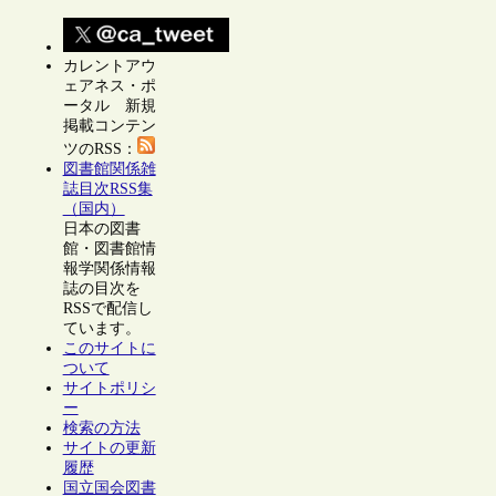
カレントアウ
ェアネス・ポ
ータル 新規
掲載コンテン
ツのRSS：
図書館関係雑
誌目次RSS集
（国内）
日本の図書
館・図書館情
報学関係情報
誌の目次を
RSSで配信し
ています。
このサイトに
ついて
サイトポリシ
ー
検索の方法
サイトの更新
履歴
国立国会図書