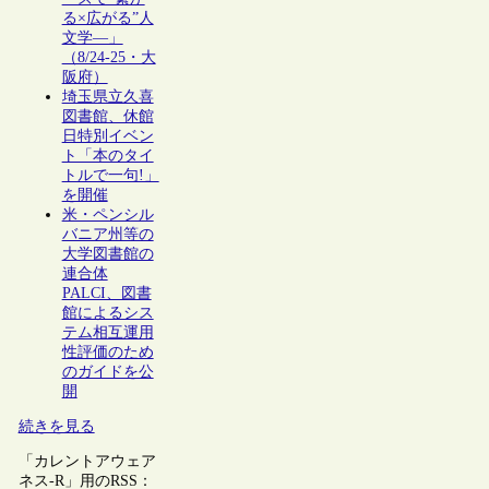
る×広がる”人
文学―」
（8/24-25・大
阪府）
埼玉県立久喜
図書館、休館
日特別イベン
ト「本のタイ
トルで一句!」
を開催
米・ペンシル
バニア州等の
大学図書館の
連合体
PALCI、図書
館によるシス
テム相互運用
性評価のため
のガイドを公
開
続きを見る
「カレントアウェア
ネス-R」用のRSS：