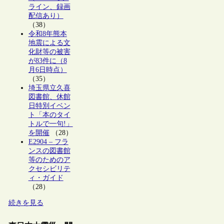
ライン、録画
配信あり）
（38）
令和8年熊本
地震による文
化財等の被害
が83件に（8
月6日時点）
（35）
埼玉県立久喜
図書館、休館
日特別イベン
ト「本のタイ
トルで一句!」
を開催
（28）
E2904 – フラ
ンスの図書館
等のためのア
クセシビリテ
ィ・ガイド
（28）
続きを見る