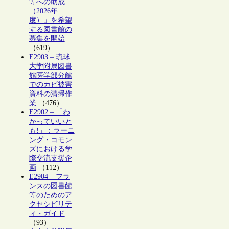
等への助成
（2026年
度）」を希望
する図書館の
募集を開始
（619）
E2903 – 琉球
大学附属図書
館医学部分館
でのカビ被害
資料の清掃作
業
（476）
E2902 – 「わ
かっていいと
も!」：ラーニ
ング・コモン
ズにおける学
際交流支援企
画
（112）
E2904 – フラ
ンスの図書館
等のためのア
クセシビリテ
ィ・ガイド
（93）