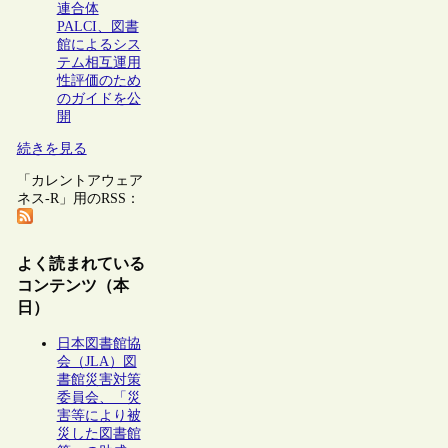
連合体
PALCI、図書
館によるシス
テム相互運用
性評価のため
のガイドを公
開
続きを見る
「カレントアウェア
ネス-R」用のRSS：
よく読まれている
コンテンツ（本
日）
日本図書館協
会（JLA）図
書館災害対策
委員会、「災
害等により被
災した図書館