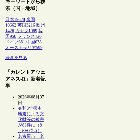
キーワードから検
索（国・地域）
日本
19628
米国
10662
英国
3216
欧州
1426
カナダ
1069
韓
国
950
フランス
720
ドイツ
681
中国
638
オーストラリア
599
続きを見る
「カレントアウェ
アネス-R」新着記
事
2026年08月07
日
令和8年熊本
地震による文
化財等の被害
が83件に（8
月6日時点）
名古屋市、名