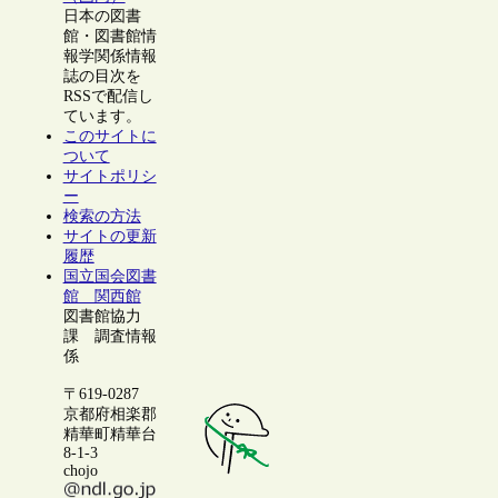
日本の図書
館・図書館情
報学関係情報
誌の目次を
RSSで配信し
ています。
このサイトに
ついて
サイトポリシ
ー
検索の方法
サイトの更新
履歴
国立国会図書
館 関西館
図書館協力
課 調査情報
係
〒619-0287
京都府相楽郡
精華町精華台
8-1-3
chojo