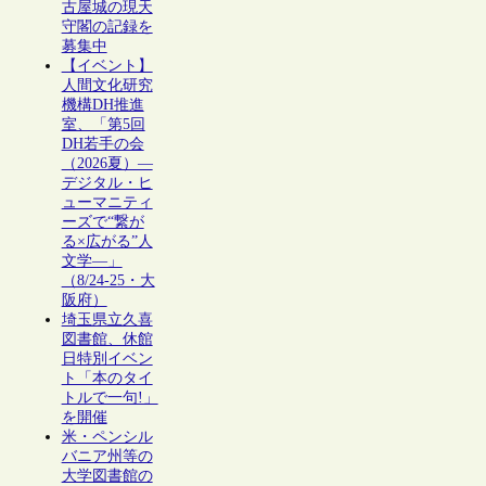
古屋城の現天
守閣の記録を
募集中
【イベント】
人間文化研究
機構DH推進
室、「第5回
DH若手の会
（2026夏）―
デジタル・ヒ
ューマニティ
ーズで“繋が
る×広がる”人
文学―」
（8/24-25・大
阪府）
埼玉県立久喜
図書館、休館
日特別イベン
ト「本のタイ
トルで一句!」
を開催
米・ペンシル
バニア州等の
大学図書館の