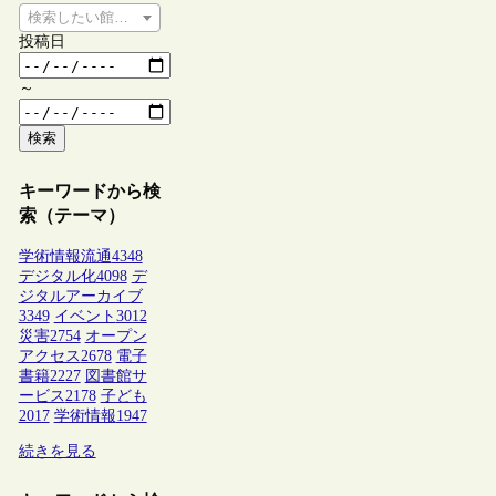
検索したい館種を選択してください
投稿日
～
検索
キーワードから検
索（テーマ）
学術情報流通
4348
デジタル化
4098
デ
ジタルアーカイブ
3349
イベント
3012
災害
2754
オープン
アクセス
2678
電子
書籍
2227
図書館サ
ービス
2178
子ども
2017
学術情報
1947
続きを見る