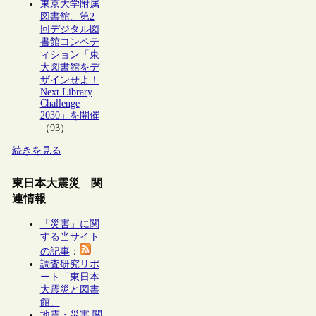
東京大学附属
図書館、第2
回デジタル図
書館コンペテ
ィション「東
大図書館をデ
ザインせよ！
Next Library
Challenge
2030」を開催
（93）
続きを見る
東日本大震災 関
連情報
「災害」に関
する当サイト
の記事
：
調査研究リポ
ート「東日本
大震災と図書
館」
地震・災害 関