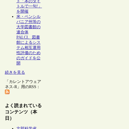
ト「本のタイ
トルで一句!」
を開催
米・ペンシル
バニア州等の
大学図書館の
連合体
PALCI、図書
館によるシス
テム相互運用
性評価のため
のガイドを公
開
続きを見る
「カレントアウェア
ネス-R」用のRSS：
よく読まれている
コンテンツ（本
日）
文部科学省、