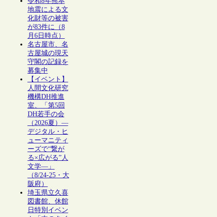
令和8年熊本
地震による文
化財等の被害
が83件に（8
月6日時点）
名古屋市、名
古屋城の現天
守閣の記録を
募集中
【イベント】
人間文化研究
機構DH推進
室、「第5回
DH若手の会
（2026夏）―
デジタル・ヒ
ューマニティ
ーズで“繋が
る×広がる”人
文学―」
（8/24-25・大
阪府）
埼玉県立久喜
図書館、休館
日特別イベン