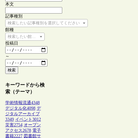
本文
記事種別
検索したい記事種別を選択してください
館種
検索したい館種を選択してください
投稿日
～
検索
キーワードから検
索（テーマ）
学術情報流通
4348
デジタル化
4098
デ
ジタルアーカイブ
3349
イベント
3012
災害
2754
オープン
アクセス
2678
電子
書籍
2227
図書館サ