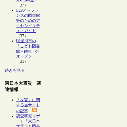
月6日時点）
（37）
E2904 – フラ
ンスの図書館
等のためのア
クセシビリテ
ィ・ガイド
（37）
寝屋川市の
「こども図書
館＋plus」が
オープン
（31）
続きを見る
東日本大震災 関
連情報
「災害」に関
する当サイト
の記事
：
調査研究リポ
ート「東日本
大震災と図書