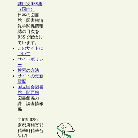
誌目次RSS集
（国内）
日本の図書
館・図書館情
報学関係情報
誌の目次を
RSSで配信し
ています。
このサイトに
ついて
サイトポリシ
ー
検索の方法
サイトの更新
履歴
国立国会図書
館 関西館
図書館協力
課 調査情報
係
〒619-0287
京都府相楽郡
精華町精華台
8-1-3