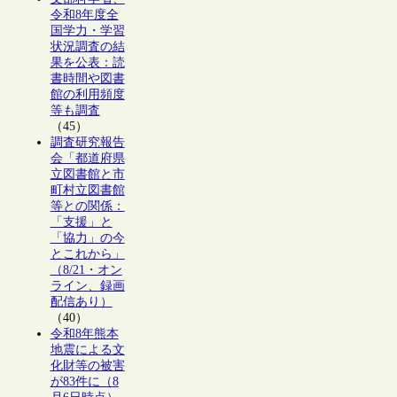
令和8年度全
国学力・学習
状況調査の結
果を公表：読
書時間や図書
館の利用頻度
等も調査
（45）
調査研究報告
会「都道府県
立図書館と市
町村立図書館
等との関係：
「支援」と
「協力」の今
とこれから」
（8/21・オン
ライン、録画
配信あり）
（40）
令和8年熊本
地震による文
化財等の被害
が83件に（8