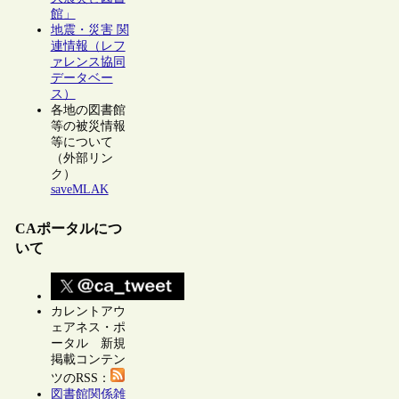
館」
地震・災害 関
連情報（レフ
ァレンス協同
データベー
ス）
各地の図書館
等の被災情報
等について
（外部リン
ク）
saveMLAK
CAポータルにつ
いて
カレントアウ
ェアネス・ポ
ータル 新規
掲載コンテン
ツのRSS：
図書館関係雑