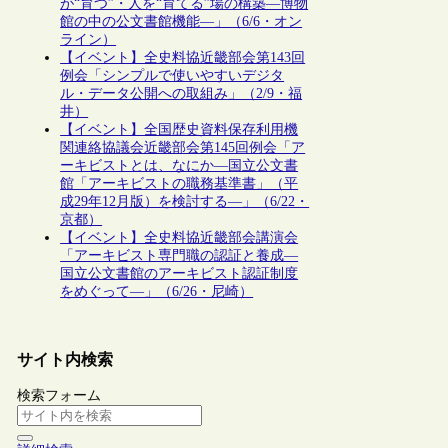
が“育つ”・人を“育てる”場の構築―博物
館の中の公文書館機能―」（6/6・オン
ライン）
【イベント】全史料協近畿部会第143回
例会「シンプルで使いやすいデジタ
ル・データ公開への取組み」（2/9・福
井）
【イベント】全国歴史資料保存利用機
関連絡協議会近畿部会第145回例会「ア
ーキビストとは、なにか―国立公文書
館「アーキビストの職務基準書」（平
成29年12月版）を検討する―」（6/22・
京都）
【イベント】全史料協近畿部会講演会
「アーキビスト専門職の認証と養成―
国立公文書館のアーキビスト認証制度
をめぐって―」（6/26・尼崎）
サイト内検索
検索フォーム