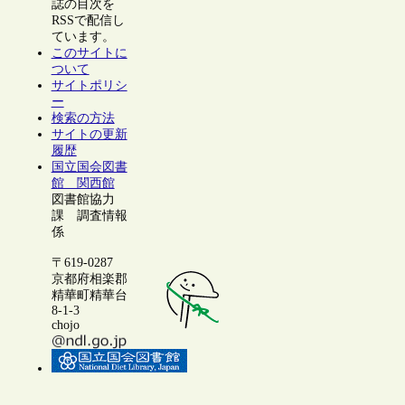
誌の目次を
RSSで配信し
ています。
このサイトに
ついて
サイトポリシ
ー
検索の方法
サイトの更新
履歴
国立国会図書
館 関西館
図書館協力
課 調査情報
係
〒619-0287
京都府相楽郡
精華町精華台
8-1-3
chojo