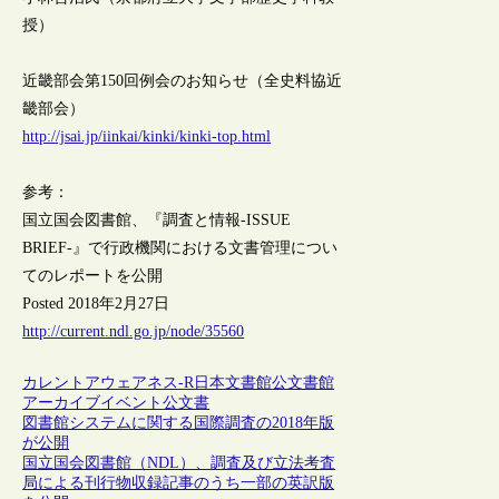
授）
近畿部会第150回例会のお知らせ（全史料協近
畿部会）
http://jsai.jp/iinkai/kinki/kinki-top.html
参考：
国立国会図書館、『調査と情報-ISSUE
BRIEF-』で行政機関における文書管理につい
てのレポートを公開
Posted 2018年2月27日
http://current.ndl.go.jp/node/35560
カレントアウェアネス-R
日本
文書館
公文書館
アーカイブ
イベント
公文書
図書館システムに関する国際調査の2018年版
が公開
国立国会図書館（NDL）、調査及び立法考査
局による刊行物収録記事のうち一部の英訳版