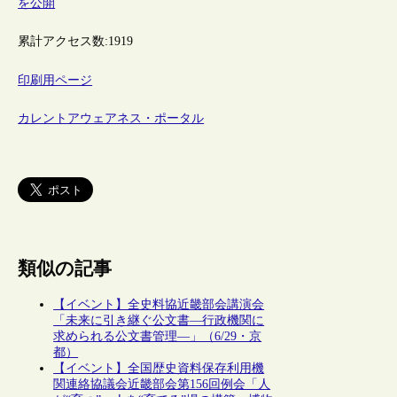
を公開
累計アクセス数:
1919
印刷用ページ
カレントアウェアネス・ポータル
類似の記事
【イベント】全史料協近畿部会講演会
「未来に引き継ぐ公文書―行政機関に
求められる公文書管理―」（6/29・京
都）
【イベント】全国歴史資料保存利用機
関連絡協議会近畿部会第156回例会「人