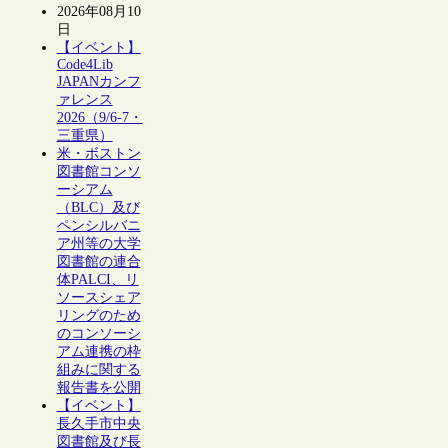
2026年08月10
日
【イベント】
Code4Lib
JAPANカンフ
ァレンス
2026（9/6-7・
三重県）
米・ボストン
図書館コンソ
ーシアム
（BLC）及び
ペンシルバニ
ア州等の大学
図書館の連合
体PALCI、リ
ソースシェア
リングのため
のコンソーシ
アム連携の枠
組みに関する
報告書を公開
【イベント】
長久手市中央
図書館及び長