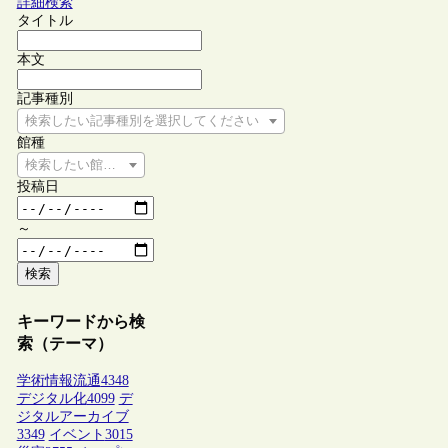
詳細検索
タイトル
本文
記事種別
検索したい記事種別を選択してください
館種
検索したい館種を選択してください
投稿日
～
検索
キーワードから検
索（テーマ）
学術情報流通
4348
デジタル化
4099
デ
ジタルアーカイブ
3349
イベント
3015