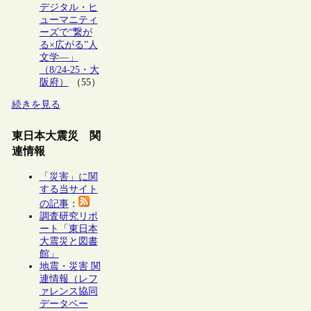
デジタル・ヒ
ューマニティ
ーズで“繋が
る×広がる”人
文学―」
（8/24-25・大
阪府）
（55）
続きを見る
東日本大震災 関
連情報
「災害」に関
する当サイト
の記事
：
調査研究リポ
ート「東日本
大震災と図書
館」
地震・災害 関
連情報（レフ
ァレンス協同
データベー