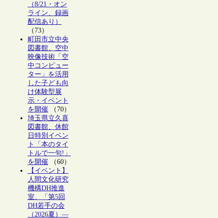
（8/21・オン
ライン、録画
配信あり）
（73）
町田市立中央
図書館、空中
映像技術「空
中コンピュー
ター」を活用
した子ども向
け体験型展
示・イベント
を開催
（70）
埼玉県立久喜
図書館、休館
日特別イベン
ト「本のタイ
トルで一句!」
を開催
（60）
【イベント】
人間文化研究
機構DH推進
室、「第5回
DH若手の会
（2026夏）―