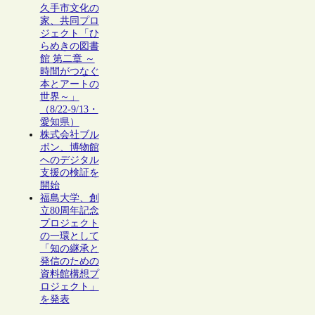
久手市文化の
家、共同プロ
ジェクト「ひ
らめきの図書
館 第二章 ～
時間がつなぐ
本とアートの
世界～」
（8/22-9/13・
愛知県）
株式会社ブル
ボン、博物館
へのデジタル
支援の検証を
開始
福島大学、創
立80周年記念
プロジェクト
の一環として
「知の継承と
発信のための
資料館構想プ
ロジェクト」
を発表