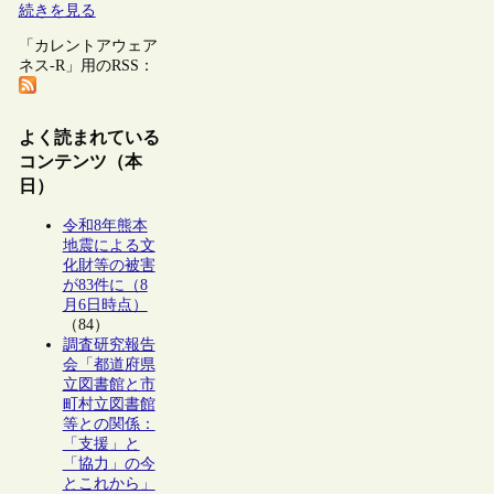
続きを見る
「カレントアウェア
ネス-R」用のRSS：
よく読まれている
コンテンツ（本
日）
令和8年熊本
地震による文
化財等の被害
が83件に（8
月6日時点）
（84）
調査研究報告
会「都道府県
立図書館と市
町村立図書館
等との関係：
「支援」と
「協力」の今
とこれから」