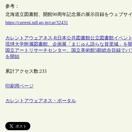
参考：
北海道立図書館、開館90周年記念展の展示目録をウェブサイトに掲
https://current.ndl.go.jp/car/32431
カレントアウェアネス-R
日本
公共図書館
公立図書館
イベン
琉球大学附属図書館、企画展「まじゅん語らな首里城」を
国立アートリサーチセンター、国立美術館5館総合目録でパブ
を開始
累計アクセス数:
233
印刷用ページ
カレントアウェアネス・ポータル