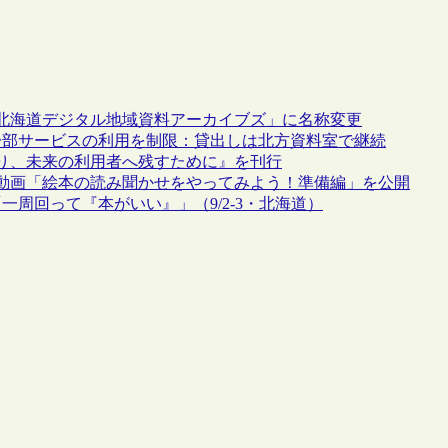
北海道デジタル地域資料アーカイブズ」に名称変更
め一部サービスの利用を制限：貸出しは北方資料室で継続
り、未来の利用者へ残すために』を刊行
の動画「絵本の読み聞かせをやってみよう！準備編」を公開
一周回って『本がいい』」（9/2-3・北海道）