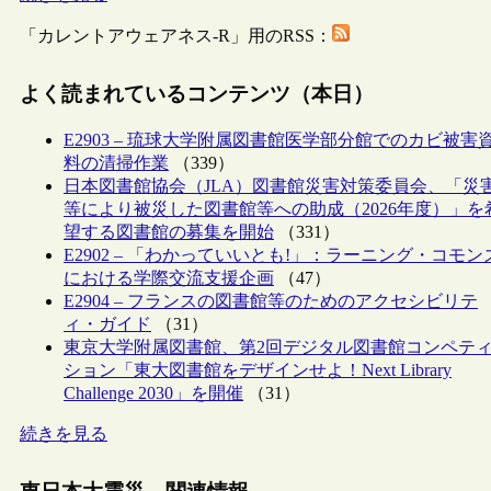
「カレントアウェアネス-R」用のRSS：
よく読まれているコンテンツ（本日）
E2903 – 琉球大学附属図書館医学部分館でのカビ被害
料の清掃作業
（339）
日本図書館協会（JLA）図書館災害対策委員会、「災
等により被災した図書館等への助成（2026年度）」を
望する図書館の募集を開始
（331）
E2902 – 「わかっていいとも!」：ラーニング・コモン
における学際交流支援企画
（47）
E2904 – フランスの図書館等のためのアクセシビリテ
ィ・ガイド
（31）
東京大学附属図書館、第2回デジタル図書館コンペテ
ション「東大図書館をデザインせよ！Next Library
Challenge 2030」を開催
（31）
続きを見る