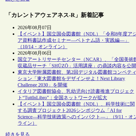
「カレントアウェアネス-R」新着記事
2026年08月07日
【イベント】国立国会図書館（NDL）「令和8年度ア
ア資料書誌作成セミナー―ベトナム語・実践編―」
（10/14・オンライン）
2026年08月06日
国立アートリサーチセンター（NCAR）、「全国美術
収蔵品サーチ「SHŪZŌ」活用講座」の鼎談内容を公
東京大学附属図書館、第2回デジタル図書館コンペテ
ション「東大図書館をデザインせよ！Next Library
Challenge 2030」を開催
イタリア図書館協会、乳幼児向け読書推進プロジェク
ト“TuttInLibro”：全国ネットワークが拡大
【イベント】国立国会図書館（NDL）、科学技術に関
する調査プロジェクト2026シンポジウム「AI for
Science―科学技術政策へのインパクト―」（9/11・オ
ライン）
続きを見る