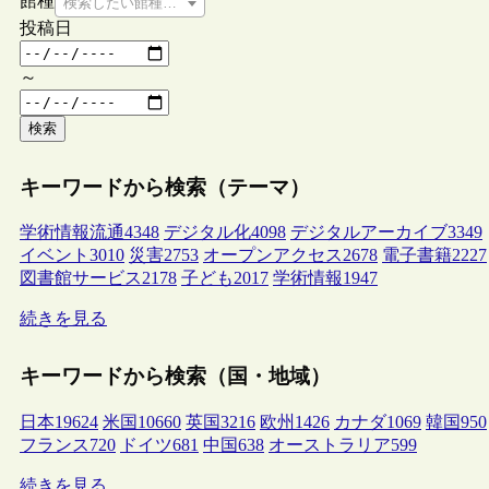
館種
検索したい館種を選択してください
投稿日
～
検索
キーワードから検索（テーマ）
学術情報流通
4348
デジタル化
4098
デジタルアーカイブ
3349
イベント
3010
災害
2753
オープンアクセス
2678
電子書籍
2227
図書館サービス
2178
子ども
2017
学術情報
1947
続きを見る
キーワードから検索（国・地域）
日本
19624
米国
10660
英国
3216
欧州
1426
カナダ
1069
韓国
950
フランス
720
ドイツ
681
中国
638
オーストラリア
599
続きを見る