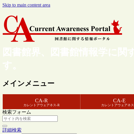
Skip to main content area
図書館界、図書館情報学に関
す。
メインメニュー
CA-R
CA-E
カレントアウェアネス-R
カレントアウェアネス
検索フォーム
詳細検索