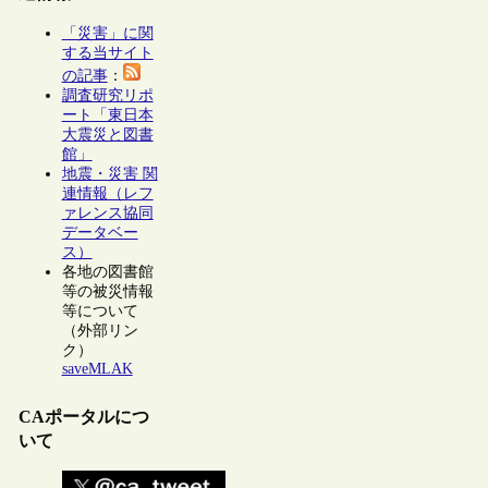
「災害」に関
する当サイト
の記事
：
調査研究リポ
ート「東日本
大震災と図書
館」
地震・災害 関
連情報（レフ
ァレンス協同
データベー
ス）
各地の図書館
等の被災情報
等について
（外部リン
ク）
saveMLAK
CAポータルにつ
いて