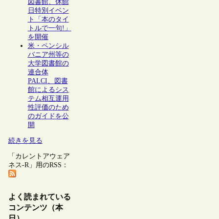
図書館、休館
日特別イベン
ト「本のタイ
トルで一句!」
を開催
米・ペンシル
バニア州等の
大学図書館の
連合体
PALCI、図書
館によるシス
テム相互運用
性評価のため
のガイドを公
開
続きを見る
「カレントアウェア
ネス-R」用のRSS：
よく読まれている
コンテンツ（本
日）