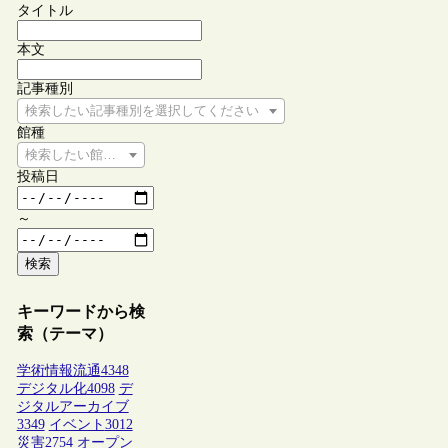
タイトル
本文
記事種別
検索したい記事種別を選択してください
館種
検索したい館種を選択してください
投稿日
～
検索
キーワードから検
索（テーマ）
学術情報流通
4348
デジタル化
4098
デ
ジタルアーカイブ
3349
イベント
3012
災害
2754
オープン