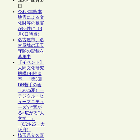
2026年08月07
日
令和8年熊本
地震による文
化財等の被害
が83件に（8
月6日時点）
名古屋市、名
古屋城の現天
守閣の記録を
募集中
【イベント】
人間文化研究
機構DH推進
室、「第5回
DH若手の会
（2026夏）―
デジタル・ヒ
ューマニティ
ーズで“繋が
る×広がる”人
文学―」
（8/24-25・大
阪府）
埼玉県立久喜