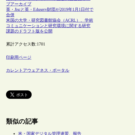
ブアーカイブ
英・Jiscと英・Eduserv財団が2019年1月1日付で
合併
米国の大学・研究図書館協会（ACRL）、学術
コミュニケーションと研究環境に関する研究
課題のドラフト版を公開
累計アクセス数:
1701
印刷用ページ
カレントアウェアネス・ポータル
類似の記事
米・国家デジタル管理連盟、報告