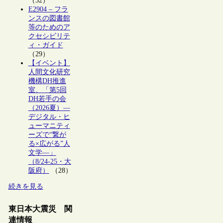
（32）
E2904 – フラ
ンスの図書館
等のためのア
クセシビリテ
ィ・ガイド
（29）
【イベント】
人間文化研究
機構DH推進
室、「第5回
DH若手の会
（2026夏）―
デジタル・ヒ
ューマニティ
ーズで“繋が
る×広がる”人
文学―」
（8/24-25・大
阪府）
（28）
続きを見る
東日本大震災 関
連情報