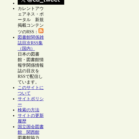
カレントアウ
ェアネス・ポ
ータル 新規
掲載コンテン
ツのRSS：
図書館関係雑
誌目次RSS集
（国内）
日本の図書
館・図書館情
報学関係情報
誌の目次を
RSSで配信し
ています。
このサイトに
ついて
サイトポリシ
ー
検索の方法
サイトの更新
履歴
国立国会図書
館 関西館
図書館協力