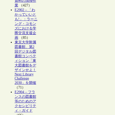
資料の清掃作
業
（427）
E2902 – 「わ
かっていいと
も!」：ラーニ
ング・コモン
ズにおける学
際交流支援企
画
（85）
東京大学附属
図書館、第2
回デジタル図
書館コンペテ
ィション「東
大図書館をデ
ザインせよ！
Next Library
Challenge
2030」を開催
（71）
E2904 – フラ
ンスの図書館
等のためのア
クセシビリテ
ィ・ガイド