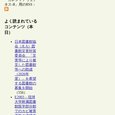
ネス-R」用のRSS：
よく読まれている
コンテンツ（本
日）
日本図書館協
会（JLA）図
書館災害対策
委員会、「災
害等により被
災した図書館
等への助成
（2026年
度）」を希望
する図書館の
募集を開始
（556）
E2903 – 琉球
大学附属図書
館医学部分館
でのカビ被害