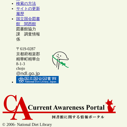
検索の方法
サイトの更新
履歴
国立国会図書
館 関西館
図書館協力
課 調査情報
係
〒619-0287
京都府相楽郡
精華町精華台
8-1-3
chojo
© 2006- National Diet Library