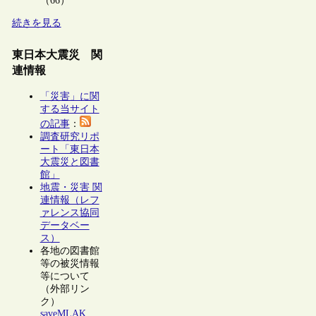
（66）
続きを見る
東日本大震災 関
連情報
「災害」に関
する当サイト
の記事
：
調査研究リポ
ート「東日本
大震災と図書
館」
地震・災害 関
連情報（レフ
ァレンス協同
データベー
ス）
各地の図書館
等の被災情報
等について
（外部リン
ク）
saveMLAK