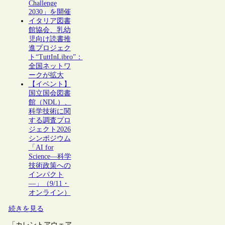
Challenge
2030」を開催
イタリア図書
館協会、乳幼
児向け読書推
進プロジェク
ト“TuttInLibro”：
全国ネットワ
ークが拡大
【イベント】
国立国会図書
館（NDL）、
科学技術に関
する調査プロ
ジェクト2026
シンポジウム
「AI for
Science―科学
技術政策への
インパクト
―」（9/11・
オンライン）
続きを見る
「カレントアウェア