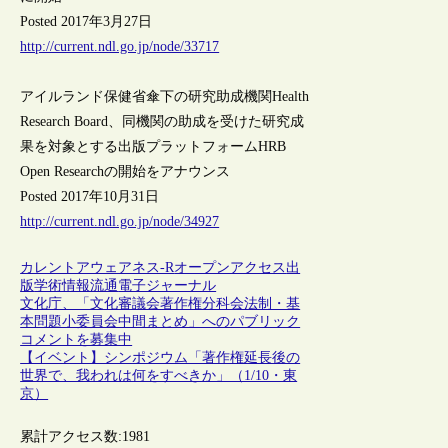
Posted 2017年3月27日
http://current.ndl.go.jp/node/33717
アイルランド保健省傘下の研究助成機関Health
Research Board、同機関の助成を受けた研究成
果を対象とする出版プラットフォームHRB
Open Researchの開始をアナウンス
Posted 2017年10月31日
http://current.ndl.go.jp/node/34927
カレントアウェアネス-R
オープンアクセス
出
版
学術情報流通
電子ジャーナル
文化庁、「文化審議会著作権分科会法制・基
本問題小委員会中間まとめ」へのパブリック
コメントを募集中
【イベント】シンポジウム「著作権延長後の
世界で、我われは何をすべきか」（1/10・東
京）
累計アクセス数:
1981