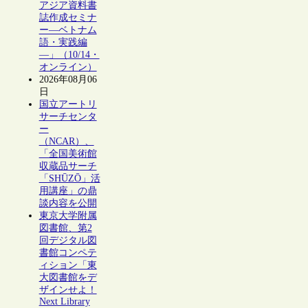
アジア資料書
誌作成セミナ
ー―ベトナム
語・実践編
―」（10/14・
オンライン）
2026年08月06
日
国立アートリ
サーチセンタ
ー
（NCAR）、
「全国美術館
収蔵品サーチ
「SHŪZŌ」活
用講座」の鼎
談内容を公開
東京大学附属
図書館、第2
回デジタル図
書館コンペテ
ィション「東
大図書館をデ
ザインせよ！
Next Library