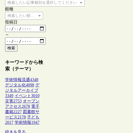
検索したい記事種別を選択してください
館種
検索したい館種を選択してください
投稿日
～
検索
キーワードから検
索（テーマ）
学術情報流通
4348
デジタル化
4098
デ
ジタルアーカイブ
3349
イベント
3010
災害
2753
オープン
アクセス
2678
電子
書籍
2227
図書館サ
ービス
2178
子ども
2017
学術情報
1947
続きを見る