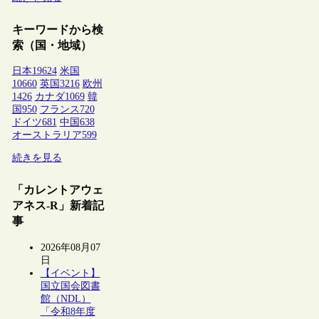
キーワードから検
索（国・地域）
日本
19624
米国
10660
英国
3216
欧州
1426
カナダ
1069
韓
国
950
フランス
720
ドイツ
681
中国
638
オーストラリア
599
続きを見る
「カレントアウェ
アネス-R」新着記
事
2026年08月07
日
【イベント】
国立国会図書
館（NDL）
「令和8年度