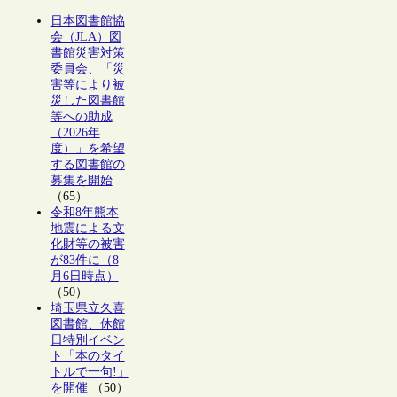
日本図書館協
会（JLA）図
書館災害対策
委員会、「災
害等により被
災した図書館
等への助成
（2026年
度）」を希望
する図書館の
募集を開始
（65）
令和8年熊本
地震による文
化財等の被害
が83件に（8
月6日時点）
（50）
埼玉県立久喜
図書館、休館
日特別イベン
ト「本のタイ
トルで一句!」
を開催
（50）