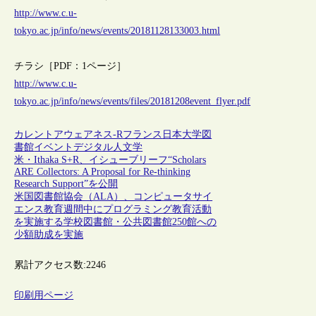
http://www.c.u-
tokyo.ac.jp/info/news/events/20181128133003.html
チラシ［PDF：1ページ］
http://www.c.u-
tokyo.ac.jp/info/news/events/files/20181208event_flyer.pdf
カレントアウェアネス-R
フランス
日本
大学図
書館
イベント
デジタル人文学
米・Ithaka S+R、イシューブリーフ“Scholars
ARE Collectors: A Proposal for Re-thinking
Research Support”を公開
米国図書館協会（ALA）、コンピュータサイ
エンス教育週間中にプログラミング教育活動
を実施する学校図書館・公共図書館250館への
少額助成を実施
累計アクセス数:
2246
印刷用ページ