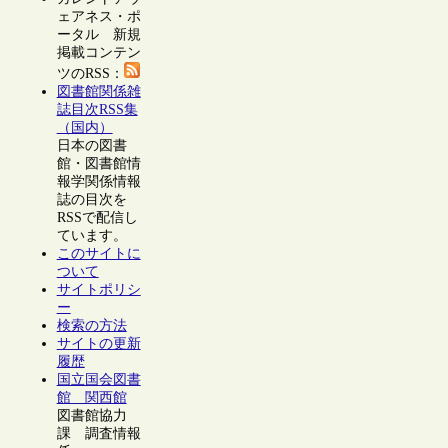
ェアネス・ポ
ータル 新規
掲載コンテン
ツのRSS：
図書館関係雑
誌目次RSS集
（国内）
日本の図書
館・図書館情
報学関係情報
誌の目次を
RSSで配信し
ています。
このサイトに
ついて
サイトポリシ
ー
検索の方法
サイトの更新
履歴
国立国会図書
館 関西館
図書館協力
課 調査情報