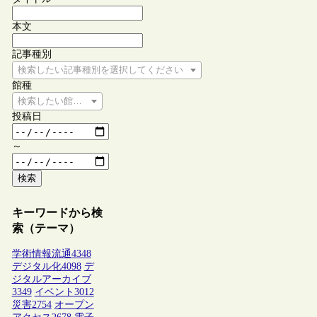
本文
記事種別
検索したい記事種別を選択してください
館種
検索したい館種を選択してください
投稿日
～
検索
キーワードから検
索（テーマ）
学術情報流通
4348
デジタル化
4098
デ
ジタルアーカイブ
3349
イベント
3012
災害
2754
オープン