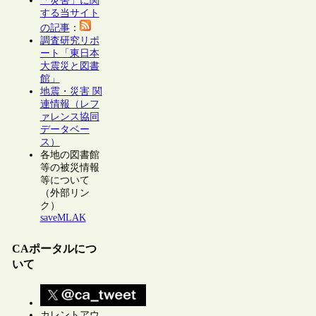
「災害」に関
する当サイト
の記事
：
調査研究リポ
ート「東日本
大震災と図書
館」
地震・災害 関
連情報（レフ
ァレンス協同
データベー
ス）
各地の図書館
等の被災情報
等について
（外部リン
ク）
saveMLAK
CAポータルにつ
いて
カレントアウ