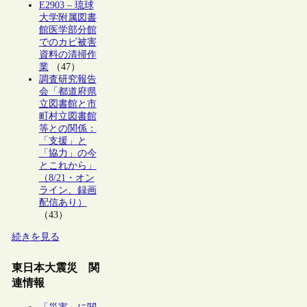
E2903 – 琉球
大学附属図書
館医学部分館
でのカビ被害
資料の清掃作
業
（47）
調査研究報告
会「都道府県
立図書館と市
町村立図書館
等との関係：
「支援」と
「協力」の今
とこれから」
（8/21・オン
ライン、録画
配信あり）
（43）
続きを見る
東日本大震災 関
連情報