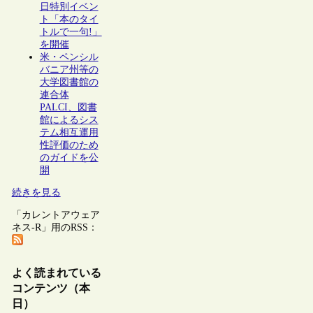
日特別イベン
ト「本のタイ
トルで一句!」
を開催
米・ペンシル
バニア州等の
大学図書館の
連合体
PALCI、図書
館によるシス
テム相互運用
性評価のため
のガイドを公
開
続きを見る
「カレントアウェア
ネス-R」用のRSS：
よく読まれている
コンテンツ（本
日）