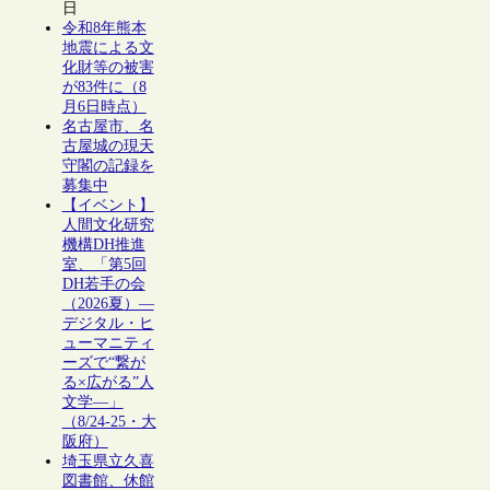
日
令和8年熊本
地震による文
化財等の被害
が83件に（8
月6日時点）
名古屋市、名
古屋城の現天
守閣の記録を
募集中
【イベント】
人間文化研究
機構DH推進
室、「第5回
DH若手の会
（2026夏）―
デジタル・ヒ
ューマニティ
ーズで“繋が
る×広がる”人
文学―」
（8/24-25・大
阪府）
埼玉県立久喜
図書館、休館