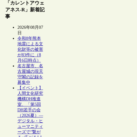
「カレントアウェ
アネス-R」新着記
事
2026年08月07
日
令和8年熊本
地震による文
化財等の被害
が83件に（8
月6日時点）
名古屋市、名
古屋城の現天
守閣の記録を
募集中
【イベント】
人間文化研究
機構DH推進
室、「第5回
DH若手の会
（2026夏）―
デジタル・ヒ
ューマニティ
ーズで“繋が