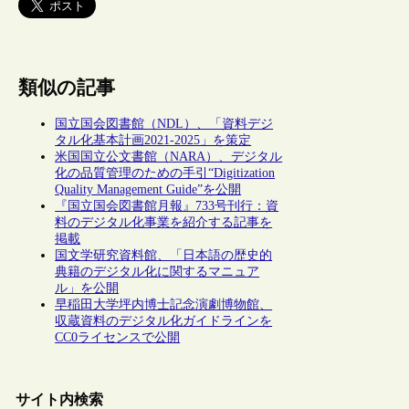
類似の記事
国立国会図書館（NDL）、「資料デジ
タル化基本計画2021-2025」を策定
米国国立公文書館（NARA）、デジタル
化の品質管理のための手引“Digitization
Quality Management Guide”を公開
『国立国会図書館月報』733号刊行：資
料のデジタル化事業を紹介する記事を
掲載
国文学研究資料館、「日本語の歴史的
典籍のデジタル化に関するマニュア
ル」を公開
早稲田大学坪内博士記念演劇博物館、
収蔵資料のデジタル化ガイドラインを
CC0ライセンスで公開
サイト内検索