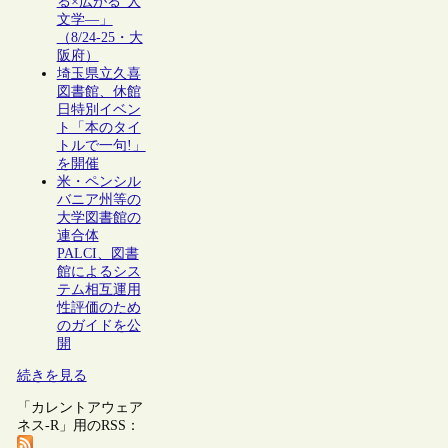
る×広がる”人
文学―」
（8/24-25・大
阪府）
埼玉県立久喜
図書館、休館
日特別イベン
ト「本のタイ
トルで一句!」
を開催
米・ペンシル
バニア州等の
大学図書館の
連合体
PALCI、図書
館によるシス
テム相互運用
性評価のため
のガイドを公
開
続きを見る
「カレントアウェア
ネス-R」用のRSS：