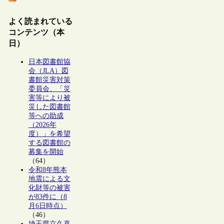
よく読まれている
コンテンツ（本
日）
日本図書館協
会（JLA）図
書館災害対策
委員会、「災
害等により被
災した図書館
等への助成
（2026年
度）」を希望
する図書館の
募集を開始
（64）
令和8年熊本
地震による文
化財等の被害
が83件に（8
月6日時点）
（46）
埼玉県立久喜