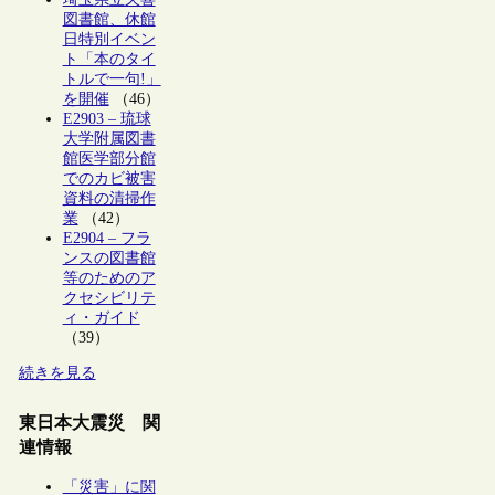
図書館、休館
日特別イベン
ト「本のタイ
トルで一句!」
を開催
（46）
E2903 – 琉球
大学附属図書
館医学部分館
でのカビ被害
資料の清掃作
業
（42）
E2904 – フラ
ンスの図書館
等のためのア
クセシビリテ
ィ・ガイド
（39）
続きを見る
東日本大震災 関
連情報
「災害」に関