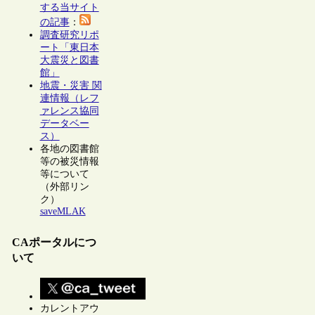
する当サイト
の記事
：
調査研究リポ
ート「東日本
大震災と図書
館」
地震・災害 関
連情報（レフ
ァレンス協同
データベー
ス）
各地の図書館
等の被災情報
等について
（外部リン
ク）
saveMLAK
CAポータルにつ
いて
カレントアウ