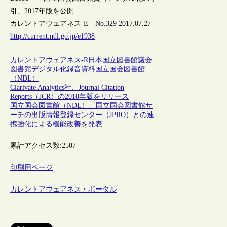
引」2017年版を公開
カレントアウェアネス-E No.329 2017.07.27
http://current.ndl.go.jp/e1938
カレントアウェアネス-R
日本
国立図書館
議会
図書館
デジタル化
録音資料
国立国会図書館
（NDL）
Clarivate Analytics社、Journal Citation
Reports（JCR）の2018年版をリリース
国立国会図書館（NDL）、国立国会図書館サ
ーチの出版情報登録センター（JPRO）との連
携強化による機能改善を発表
累計アクセス数:
2507
印刷用ページ
カレントアウェアネス・ポータル