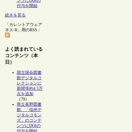
ンツにDOIの
付与を開始
続きを見る
「カレントアウェア
ネス-R」用のRSS：
よく読まれている
コンテンツ（本
日）
国立国会図書
館デジタルコ
レクションに
新聞等約4.5万
点を追加
（79）
県立長野図書
館、「信州デ
ジタルコモン
ズ」のコンテ
ンツにDOIの
付与を開始