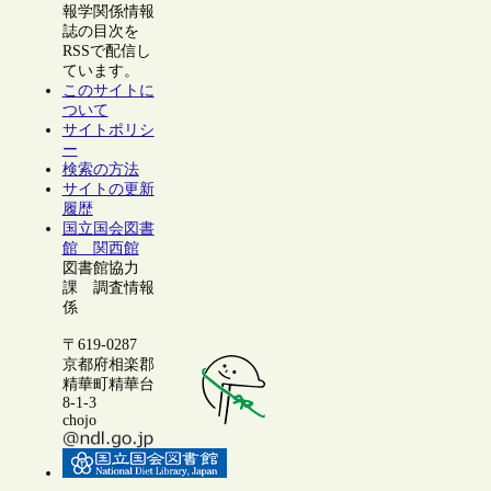
報学関係情報
誌の目次を
RSSで配信し
ています。
このサイトに
ついて
サイトポリシ
ー
検索の方法
サイトの更新
履歴
国立国会図書
館 関西館
図書館協力
課 調査情報
係
〒619-0287
京都府相楽郡
精華町精華台
8-1-3
chojo