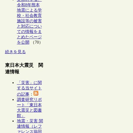
令和8年熊本
地震による学
校・社会教育
施設等の被害
と対応につい
ての情報をま
とめたページ
を公開
（70）
続きを見る
東日本大震災 関
連情報
「災害」に関
する当サイト
の記事
：
調査研究リポ
ート「東日本
大震災と図書
館」
地震・災害 関
連情報（レフ
ァレンス協同