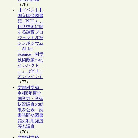
（78）
【イベント】
国立国会図書
館（NDL）、
科学技術に関
する調査プロ
ジェクト2026
シンポジウム
「AI for
Science―科学
技術政策への
インパクト
―」（9/11・
オンライン）
（77）
文部科学省、
令和8年度全
国学力・学習
状況調査の結
果を公表：読
書時間や図書
館の利用頻度
等も調査
（76）
文部科学省、