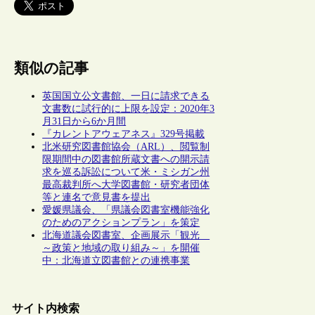
類似の記事
英国国立公文書館、一日に請求できる
文書数に試行的に上限を設定：2020年3
月31日から6か月間
『カレントアウェアネス』329号掲載
北米研究図書館協会（ARL）、閲覧制
限期間中の図書館所蔵文書への開示請
求を巡る訴訟について米・ミシガン州
最高裁判所へ大学図書館・研究者団体
等と連名で意見書を提出
愛媛県議会、「県議会図書室機能強化
のためのアクションプラン」を策定
北海道議会図書室、企画展示「観光
～政策と地域の取り組み～」を開催
中：北海道立図書館との連携事業
サイト内検索