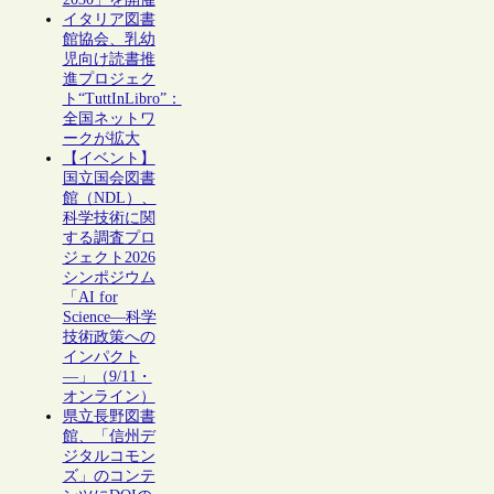
イタリア図書
館協会、乳幼
児向け読書推
進プロジェク
ト“TuttInLibro”：
全国ネットワ
ークが拡大
【イベント】
国立国会図書
館（NDL）、
科学技術に関
する調査プロ
ジェクト2026
シンポジウム
「AI for
Science―科学
技術政策への
インパクト
―」（9/11・
オンライン）
県立長野図書
館、「信州デ
ジタルコモン
ズ」のコンテ