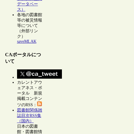
データベー
ス）
各地の図書館
等の被災情報
等について
（外部リン
ク）
saveMLAK
CAポータルにつ
いて
カレントアウ
ェアネス・ポ
ータル 新規
掲載コンテン
ツのRSS：
図書館関係雑
誌目次RSS集
（国内）
日本の図書
館・図書館情