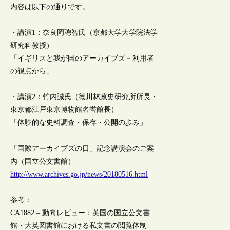
内容は以下の通りです。
・講演1：奈良岡聰智氏（京都大学大学院法学
研究科教授）
「イギリスと我が国のアーカイブズ－利用者
の視点から」
・講演2：竹内誠氏（徳川林政史研究所所長・
東京都江戸東京博物館名誉館長）
「体験的な史料調査・保存・公開の歩み」
「国際アーカイブズの日」記念講演会のご案
内（国立公文書館）
http://www.archives.go.jp/news/20180516.html
参考：
CA1882 – 動向レビュー：英国の国立公文書
館・大英図書館における私文書の閲覧体制―