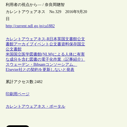
利用者の視点から― / 奈良岡聰智
カレントアウェアネス No.329 2016年9月20
日
http://current.ndl.go.jp/ca1882
カレントアウェアネス-R
日本
英国
文書館
公文
書館
アーカイブ
イベント
公文書
資料保存
国立
公文書館
米国国立医学図書館(NLM)による人体に有害
な成分を含む図書の電子化作業（記事紹介）
スウェーデン・Bibsamコンソーシアム、
Elsevier社との契約を更新しないと発表
累計アクセス数:
2482
印刷用ページ
カレントアウェアネス・ポータル