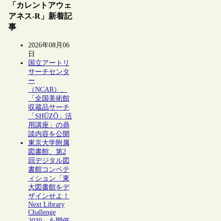
「カレントアウェ
アネス-R」新着記
事
2026年08月06
日
国立アートリ
サーチセンタ
ー
（NCAR）、
「全国美術館
収蔵品サーチ
「SHŪZŌ」活
用講座」の鼎
談内容を公開
東京大学附属
図書館、第2
回デジタル図
書館コンペテ
ィション「東
大図書館をデ
ザインせよ！
Next Library
Challenge
2030」を開催