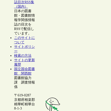
誌目次RSS集
（国内）
日本の図書
館・図書館情
報学関係情報
誌の目次を
RSSで配信し
ています。
このサイトに
ついて
サイトポリシ
ー
検索の方法
サイトの更新
履歴
国立国会図書
館 関西館
図書館協力
課 調査情報
係
〒619-0287
京都府相楽郡
精華町精華台
8-1-3