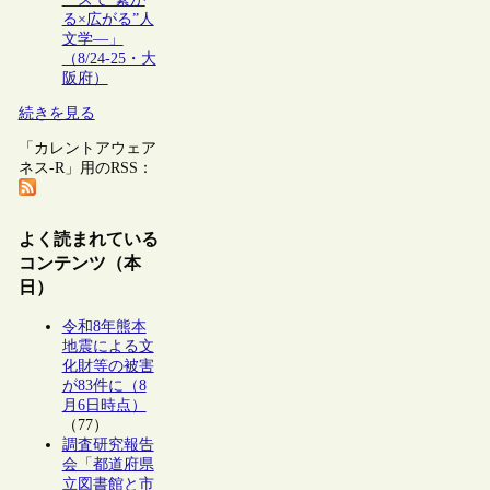
る×広がる”人
文学―」
（8/24-25・大
阪府）
続きを見る
「カレントアウェア
ネス-R」用のRSS：
よく読まれている
コンテンツ（本
日）
令和8年熊本
地震による文
化財等の被害
が83件に（8
月6日時点）
（77）
調査研究報告
会「都道府県
立図書館と市