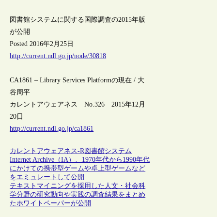
図書館システムに関する国際調査の2015年版
が公開
Posted 2016年2月25日
http://current.ndl.go.jp/node/30818
CA1861 – Library Services Platformの現在 / 大
谷周平
カレントアウェアネス No.326 2015年12月
20日
http://current.ndl.go.jp/ca1861
カレントアウェアネス-R
図書館システム
Internet Archive（IA）、1970年代から1990年代
にかけての携帯型ゲームや卓上型ゲームなど
をエミュレートして公開
テキストマイニングを採用した人文・社会科
学分野の研究動向や実践の調査結果をまとめ
たホワイトペーパーが公開