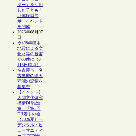
ター」を活用
した子ども向
け体験型展
示・イベント
を開催
2026年08月07
日
令和8年熊本
地震による文
化財等の被害
が83件に（8
月6日時点）
名古屋市、名
古屋城の現天
守閣の記録を
募集中
【イベント】
人間文化研究
機構DH推進
室、「第5回
DH若手の会
（2026夏）―
デジタル・ヒ
ューマニティ
ーズで“繋が