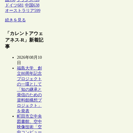
ドイツ
681
中国
638
オーストラリア
599
続きを見る
「カレントアウェ
アネス-R」新着記
事
2026年08月10
日
福島大学、創
立80周年記念
プロジェクト
の一環として
「知の継承と
発信のための
資料館構想プ
ロジェクト」
を発表
町田市立中央
図書館、空中
映像技術「空
中コンピュー