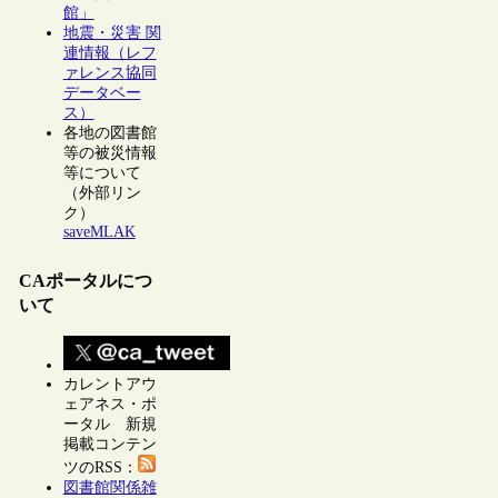
館」
地震・災害 関
連情報（レフ
ァレンス協同
データベー
ス）
各地の図書館
等の被災情報
等について
（外部リン
ク）
saveMLAK
CAポータルにつ
いて
カレントアウ
ェアネス・ポ
ータル 新規
掲載コンテン
ツのRSS：
図書館関係雑