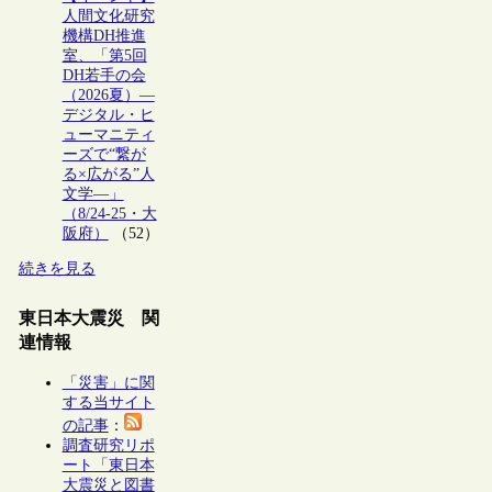
人間文化研究
機構DH推進
室、「第5回
DH若手の会
（2026夏）―
デジタル・ヒ
ューマニティ
ーズで“繋が
る×広がる”人
文学―」
（8/24-25・大
阪府）
（52）
続きを見る
東日本大震災 関
連情報
「災害」に関
する当サイト
の記事
：
調査研究リポ
ート「東日本
大震災と図書