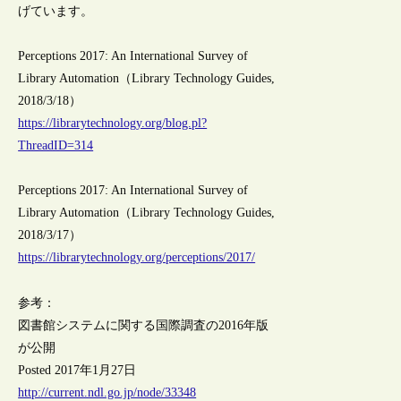
げています。
Perceptions 2017: An International Survey of
Library Automation（Library Technology Guides,
2018/3/18）
https://librarytechnology.org/blog.pl?
ThreadID=314
Perceptions 2017: An International Survey of
Library Automation（Library Technology Guides,
2018/3/17）
https://librarytechnology.org/perceptions/2017/
参考：
図書館システムに関する国際調査の2016年版
が公開
Posted 2017年1月27日
http://current.ndl.go.jp/node/33348