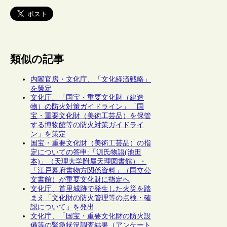
類似の記事
内閣官房・文化庁、「文化経済戦略」
を策定
文化庁、「国宝・重要文化財（建造
物）の防火対策ガイドライン」「国
宝・重要文化財（美術工芸品）を保管
する博物館等の防火対策ガイドライ
ン」を策定
国宝・重要文化財（美術工芸品）の指
定についての答申:「源氏物語(池田
本)」（天理大学附属天理図書館）・
「江戸幕府書物方関係資料」（国立公
文書館）が重要文化財に指定へ
文化庁、首里城跡で発生した火災を踏
まえ「文化財の防火管理等の点検・確
認について」を発出
文化庁、「国宝・重要文化財の防火設
備等の緊急状況調査結果（アンケート