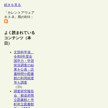
続きを見る
「カレントアウェア
ネス-R」用のRSS：
よく読まれている
コンテンツ（本
日）
文部科学省、
令和8年度全
国学力・学習
状況調査の結
果を公表：読
書時間や図書
館の利用頻度
等も調査
（33）
調査研究報告
会「都道府県
立図書館と市
町村立図書館