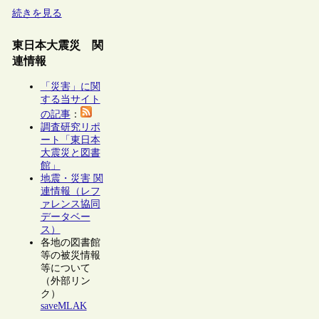
続きを見る
東日本大震災 関
連情報
「災害」に関
する当サイト
の記事
：
調査研究リポ
ート「東日本
大震災と図書
館」
地震・災害 関
連情報（レフ
ァレンス協同
データベー
ス）
各地の図書館
等の被災情報
等について
（外部リン
ク）
saveMLAK