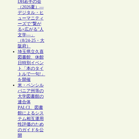
DH若手の会
（2026夏）―
デジタル・ヒ
ューマニティ
ーズで“繋が
る×広がる”人
文学―」
（8/24-25・大
阪府）
埼玉県立久喜
図書館、休館
日特別イベン
ト「本のタイ
トルで一句!」
を開催
米・ペンシル
バニア州等の
大学図書館の
連合体
PALCI、図書
館によるシス
テム相互運用
性評価のため
のガイドを公
開