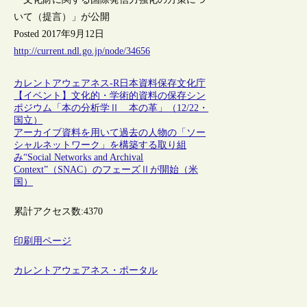
いて（提言）」が公開
Posted 2017年9月12日
http://current.ndl.go.jp/node/34656
カレントアウェアネス-R
日本
資料保存
文化庁
【イベント】文化的・学術的資料の保存シン
ポジウム「本の分析学Ⅱ 本の革」（12/22・
国立）
アーカイブ資料を用いて過去の人物の「ソー
シャルネットワーク」を構築する取り組
み“Social Networks and Archival
Context”（SNAC）のフェーズⅡが開始（米
国）
累計アクセス数:
4370
印刷用ページ
カレントアウェアネス・ポータル