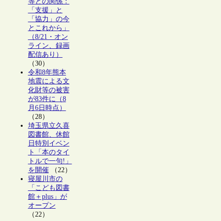
等との関係：
「支援」と
「協力」の今
とこれから」
（8/21・オン
ライン、録画
配信あり）
（30）
令和8年熊本
地震による文
化財等の被害
が83件に（8
月6日時点）
（28）
埼玉県立久喜
図書館、休館
日特別イベン
ト「本のタイ
トルで一句!」
を開催
（22）
寝屋川市の
「こども図書
館＋plus」が
オープン
（22）