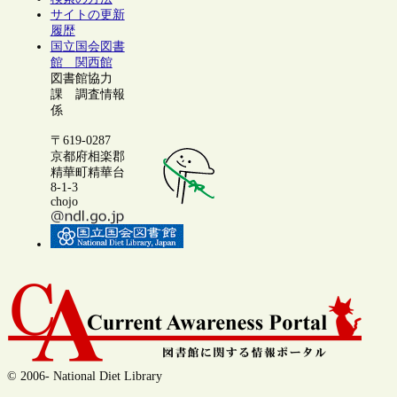
サイトの更新
履歴
国立国会図書
館 関西館
図書館協力
課 調査情報
係
〒619-0287
京都府相楽郡
精華町精華台
8-1-3
chojo
© 2006- National Diet Library