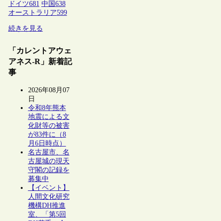
ドイツ
681
中国
638
オーストラリア
599
続きを見る
「カレントアウェ
アネス-R」新着記
事
2026年08月07
日
令和8年熊本
地震による文
化財等の被害
が83件に（8
月6日時点）
名古屋市、名
古屋城の現天
守閣の記録を
募集中
【イベント】
人間文化研究
機構DH推進
室、「第5回