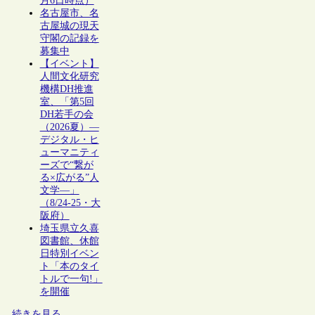
月6日時点）
名古屋市、名
古屋城の現天
守閣の記録を
募集中
【イベント】
人間文化研究
機構DH推進
室、「第5回
DH若手の会
（2026夏）―
デジタル・ヒ
ューマニティ
ーズで“繋が
る×広がる”人
文学―」
（8/24-25・大
阪府）
埼玉県立久喜
図書館、休館
日特別イベン
ト「本のタイ
トルで一句!」
を開催
続きを見る