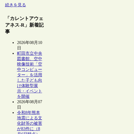
続きを見る
「カレントアウェ
アネス-R」新着記
事
2026年08月10
日
町田市立中央
図書館、空中
映像技術「空
中コンピュー
ター」を活用
した子ども向
け体験型展
示・イベント
を開催
2026年08月07
日
令和8年熊本
地震による文
化財等の被害
が83件に（8