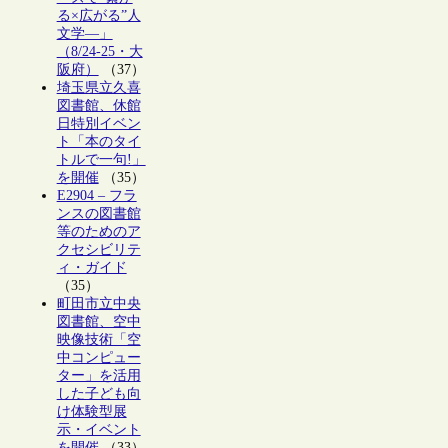
る×広がる”人
文学―」
（8/24-25・大
阪府）
（37）
埼玉県立久喜
図書館、休館
日特別イベン
ト「本のタイ
トルで一句!」
を開催
（35）
E2904 – フラ
ンスの図書館
等のためのア
クセシビリテ
ィ・ガイド
（35）
町田市立中央
図書館、空中
映像技術「空
中コンピュー
ター」を活用
した子ども向
け体験型展
示・イベント
を開催
（33）