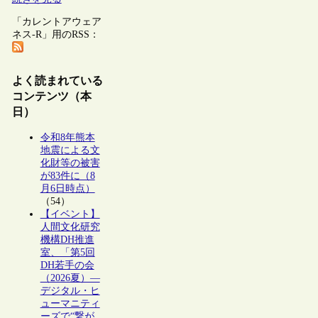
「カレントアウェア
ネス-R」用のRSS：
よく読まれている
コンテンツ（本
日）
令和8年熊本
地震による文
化財等の被害
が83件に（8
月6日時点）
（54）
【イベント】
人間文化研究
機構DH推進
室、「第5回
DH若手の会
（2026夏）―
デジタル・ヒ
ューマニティ
ーズで“繋が