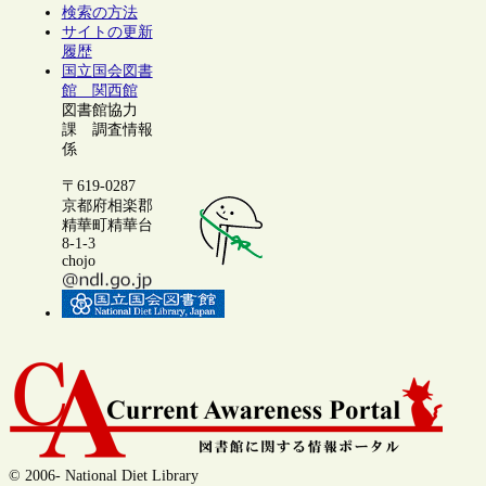
検索の方法
サイトの更新
履歴
国立国会図書
館 関西館
図書館協力
課 調査情報
係
〒619-0287
京都府相楽郡
精華町精華台
8-1-3
chojo
© 2006- National Diet Library