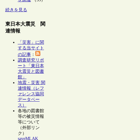
続きを見る
東日本大震災 関
連情報
「災害」に関
する当サイト
の記事
：
調査研究リポ
ート「東日本
大震災と図書
館」
地震・災害 関
連情報（レフ
ァレンス協同
データベー
ス）
各地の図書館
等の被災情報
等について
（外部リン
ク）
saveMLAK