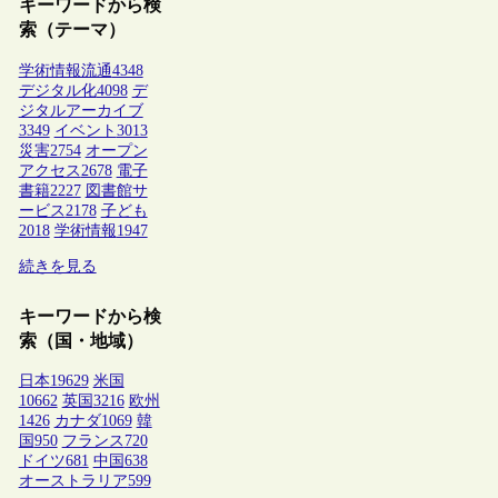
キーワードから検
索（テーマ）
学術情報流通
4348
デジタル化
4098
デ
ジタルアーカイブ
3349
イベント
3013
災害
2754
オープン
アクセス
2678
電子
書籍
2227
図書館サ
ービス
2178
子ども
2018
学術情報
1947
続きを見る
キーワードから検
索（国・地域）
日本
19629
米国
10662
英国
3216
欧州
1426
カナダ
1069
韓
国
950
フランス
720
ドイツ
681
中国
638
オーストラリア
599