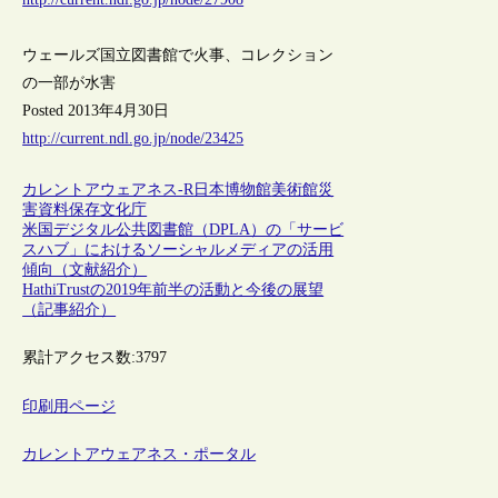
ウェールズ国立図書館で火事、コレクション
の一部が水害
Posted 2013年4月30日
http://current.ndl.go.jp/node/23425
カレントアウェアネス-R
日本
博物館
美術館
災
害
資料保存
文化庁
米国デジタル公共図書館（DPLA）の「サービ
スハブ」におけるソーシャルメディアの活用
傾向（文献紹介）
HathiTrustの2019年前半の活動と今後の展望
（記事紹介）
累計アクセス数:
3797
印刷用ページ
カレントアウェアネス・ポータル