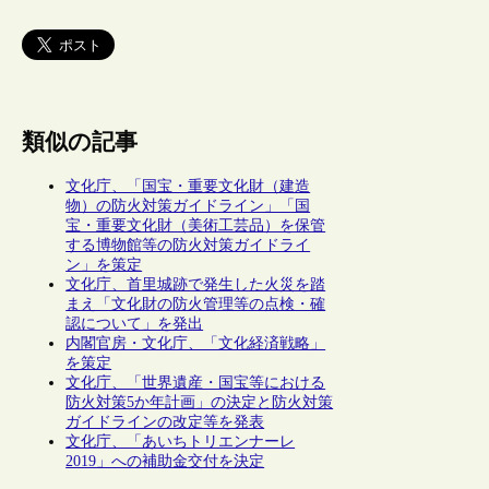
類似の記事
文化庁、「国宝・重要文化財（建造
物）の防火対策ガイドライン」「国
宝・重要文化財（美術工芸品）を保管
する博物館等の防火対策ガイドライ
ン」を策定
文化庁、首里城跡で発生した火災を踏
まえ「文化財の防火管理等の点検・確
認について」を発出
内閣官房・文化庁、「文化経済戦略」
を策定
文化庁、「世界遺産・国宝等における
防火対策5か年計画」の決定と防火対策
ガイドラインの改定等を発表
文化庁、「あいちトリエンナーレ
2019」への補助金交付を決定