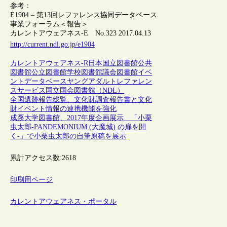
参考：
E1904 – 第13回レファレンス協同データベース
事業フォーラム＜報告＞
カレントアウェアネス-E No.323 2017.04.13
http://current.ndl.go.jp/e1904
カレントアウェアネス-R
日本
国立図書館
公共
図書館
公立図書館
学校図書館
議会図書館
イベ
ント
データベース
ヤングアダルト
レファレン
スサービス
国立国会図書館（NDL）
全国遺跡報告総覧、文化財調査報告書と文化
財イベント情報の連携機能を強化
成蹊大学図書館、2017年度企画展示 「小栗
虫太郎-PANDEMONIUM (大魔城) の扉を開
く-」で小栗虫太郎の自筆原稿を展示
累計アクセス数:
2618
印刷用ページ
カレントアウェアネス・ポータル