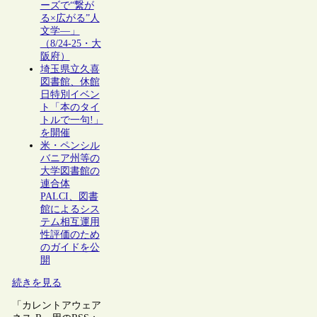
ーズで“繋が
る×広がる”人
文学―」
（8/24-25・大
阪府）
埼玉県立久喜
図書館、休館
日特別イベン
ト「本のタイ
トルで一句!」
を開催
米・ペンシル
バニア州等の
大学図書館の
連合体
PALCI、図書
館によるシス
テム相互運用
性評価のため
のガイドを公
開
続きを見る
「カレントアウェア