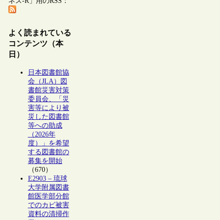
ネス-R」用のRSS：
よく読まれている
コンテンツ（本
日）
日本図書館協
会（JLA）図
書館災害対策
委員会、「災
害等により被
災した図書館
等への助成
（2026年
度）」を希望
する図書館の
募集を開始
（670）
E2903 – 琉球
大学附属図書
館医学部分館
でのカビ被害
資料の清掃作