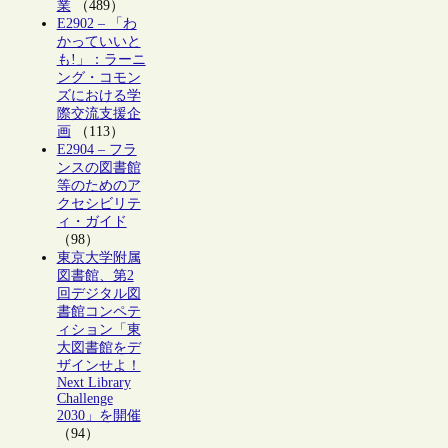
業
（489）
E2902 – 「わ
かっていいと
も!」：ラーニ
ング・コモン
ズにおける学
際交流支援企
画
（113）
E2904 – フラ
ンスの図書館
等のためのア
クセシビリテ
ィ・ガイド
（98）
東京大学附属
図書館、第2
回デジタル図
書館コンペテ
ィション「東
大図書館をデ
ザインせよ！
Next Library
Challenge
2030」を開催
（94）