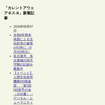
「カレントアウェ
アネス-R」新着記
事
2026年08月07
日
令和8年熊本
地震による文
化財等の被害
が83件に（8
月6日時点）
名古屋市、名
古屋城の現天
守閣の記録を
募集中
【イベント】
人間文化研究
機構DH推進
室、「第5回
DH若手の会
（2026夏）―
デジタル・ヒ
ューマニティ