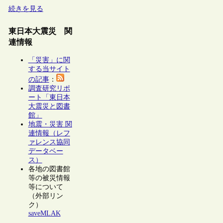
続きを見る
東日本大震災 関
連情報
「災害」に関
する当サイト
の記事
：
調査研究リポ
ート「東日本
大震災と図書
館」
地震・災害 関
連情報（レフ
ァレンス協同
データベー
ス）
各地の図書館
等の被災情報
等について
（外部リン
ク）
saveMLAK