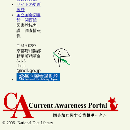
サイトの更新
履歴
国立国会図書
館 関西館
図書館協力
課 調査情報
係
〒619-0287
京都府相楽郡
精華町精華台
8-1-3
chojo
© 2006- National Diet Library