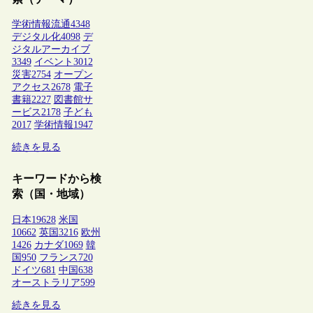
学術情報流通
4348
デジタル化
4098
デ
ジタルアーカイブ
3349
イベント
3012
災害
2754
オープン
アクセス
2678
電子
書籍
2227
図書館サ
ービス
2178
子ども
2017
学術情報
1947
続きを見る
キーワードから検
索（国・地域）
日本
19628
米国
10662
英国
3216
欧州
1426
カナダ
1069
韓
国
950
フランス
720
ドイツ
681
中国
638
オーストラリア
599
続きを見る