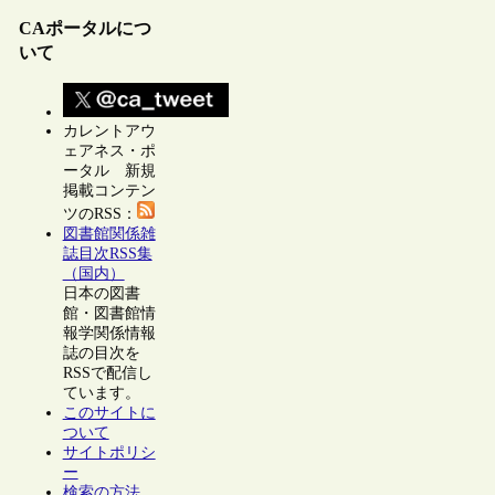
CAポータルにつ
いて
カレントアウ
ェアネス・ポ
ータル 新規
掲載コンテン
ツのRSS：
図書館関係雑
誌目次RSS集
（国内）
日本の図書
館・図書館情
報学関係情報
誌の目次を
RSSで配信し
ています。
このサイトに
ついて
サイトポリシ
ー
検索の方法