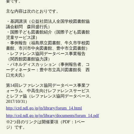
要です。
主な内容は次のとおりです。
・基調講演（公益社団法人全国学校図書館協
議会顧問 森田盛行氏）
・国際子ども図書館紹介（国際子ども図書館
児童サービス課）
・事例報告（福島県立図書館、牛久市学校図
書館、市川市中央図書館、豊中市立図書館）
・レファレンス協同データベース事業報告
（関西館図書館協力課）
・パネルディスカッション（事例報告者、コ
ーディネーター：豊中市立高川図書館長 西
口光夫氏）
第14回レファレンス協同データベース事業フ
ォーラム 中高生向けレファレンスサービス
とレファ協（レファレンス協同データベース,
2017/10/31）
http://crd.ndl.go.jp/jp/library/forum_14.html
http://crd.ndl.go.jp/jp/library/documents/forum_14.pdf
※2つ目のリンクは開催要項（PDF：1ペー
ジ）です。