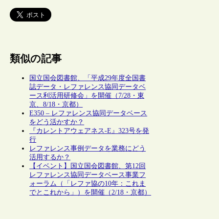
類似の記事
国立国会図書館、「平成29年度全国書
誌データ・レファレンス協同データベ
ース利活用研修会」を開催（7/28・東
京、8/18・京都）
E350 – レファレンス協同データベース
をどう活かすか？
『カレントアウェアネス-E』323号を発
行
レファレンス事例データを業務にどう
活用するか？
【イベント】国立国会図書館、第12回
レファレンス協同データベース事業フ
ォーラム（「レファ協の10年：これま
でとこれから」）を開催（2/18・京都）