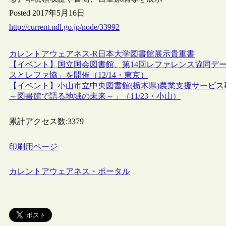
Posted 2017年5月16日
http://current.ndl.go.jp/node/33992
カレントアウェアネス-R
日本
大学図書館
展示
貴重書
【イベント】国立国会図書館、第14回レファレンス協同デ
スとレファ協」を開催（12/14・東京）
【イベント】小山市立中央図書館(栃木県)農業支援サービス
～図書館で語る地域の未来～」（11/23・小山）
累計アクセス数:
3379
印刷用ページ
カレントアウェアネス・ポータル