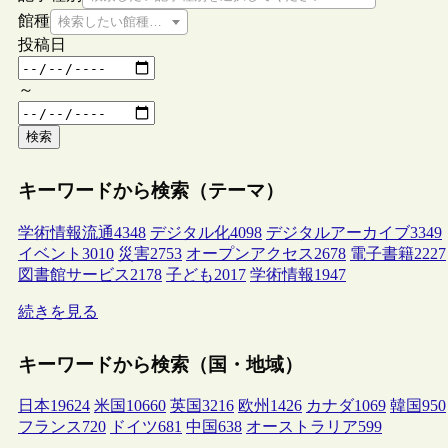
館種
検索したい館種を選択してください
投稿日
～
検索
キーワードから検索（テーマ）
学術情報流通
4348
デジタル化
4098
デジタルアーカイブ
3349
イベント
3010
災害
2753
オープンアクセス
2678
電子書籍
2227
図書館サービス
2178
子ども
2017
学術情報
1947
続きを見る
キーワードから検索（国・地域）
日本
19624
米国
10660
英国
3216
欧州
1426
カナダ
1069
韓国
950
フランス
720
ドイツ
681
中国
638
オーストラリア
599