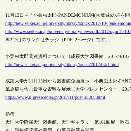
11月13日～「小栗虫太郎-PANDEMONIUM(大魔城)の扉を開
http://new.seikei.ac.jp/university/library/topics/2017/10/-pandemoni
http://www.seikei.ac.jp/university/library/news/pdf/2017/oguri1710
※2つ目のリンクはチラシ（PDF: 2ページ）です。
小栗虫太郎関連資料について（成蹊大学図書館，2017/4/13
http://new.seikei.ac.jp/university/library/topics/2017/04/1.html
成蹊大学が11月13日から図書館企画展示「小栗虫太郎-PAND
筆原稿を含む貴重な資料を展示（大学プレスセンター，2017/1
https://www.u-presscenter.jp/2017/11/post-38268.html
参考：
天理大学附属天理図書館、天理ギャラリー第161回展「漱石
る』印税領収証や書簡、自筆原稿等を展示