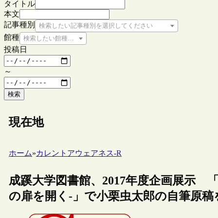
タイトル
本文
記事種別
検索したい記事種別を選択してください
館種
検索したい館種を選択してください
投稿日
～
検索
現在地
ホーム
»
カレントアウェアネス-R
成蹊大学図書館、2017年度企画展示 「小
の扉を開く-」で小栗虫太郎の自筆原稿