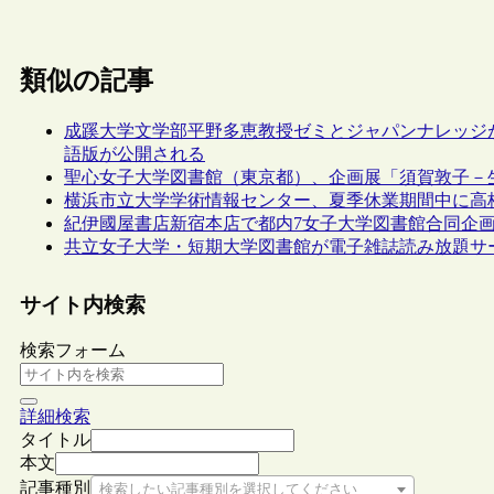
類似の記事
成蹊大学文学部平野多恵教授ゼミとジャパンナレッジ
語版が公開される
聖心女子大学図書館（東京都）、企画展「須賀敦子－生
横浜市立大学学術情報センター、夏季休業期間中に高
紀伊國屋書店新宿本店で都内7女子大学図書館合同企
共立女子大学・短期大学図書館が電子雑誌読み放題サービス
サイト内検索
検索フォーム
詳細検索
タイトル
本文
記事種別
検索したい記事種別を選択してください