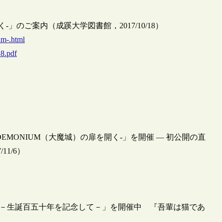
く-」のご案内（成蹊大学図書館，2017/10/18）
um-.html
18.pdf
）
EMONIUM（大魔城）の扉を開く-」を開催 — 初公開の直
1/6）
 －生誕百五十年を記念して－」を開催中 『吾輩は猫であ