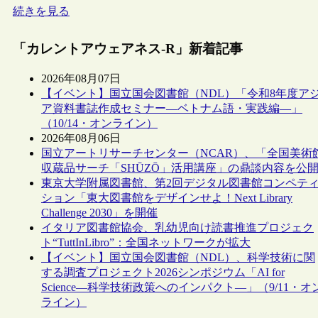
続きを見る
「カレントアウェアネス-R」新着記事
2026年08月07日
【イベント】国立国会図書館（NDL）「令和8年度ア
ア資料書誌作成セミナー―ベトナム語・実践編―」
（10/14・オンライン）
2026年08月06日
国立アートリサーチセンター（NCAR）、「全国美術
収蔵品サーチ「SHŪZŌ」活用講座」の鼎談内容を公
東京大学附属図書館、第2回デジタル図書館コンペテ
ション「東大図書館をデザインせよ！Next Library
Challenge 2030」を開催
イタリア図書館協会、乳幼児向け読書推進プロジェク
ト“TuttInLibro”：全国ネットワークが拡大
【イベント】国立国会図書館（NDL）、科学技術に関
する調査プロジェクト2026シンポジウム「AI for
Science―科学技術政策へのインパクト―」（9/11・オ
ライン）