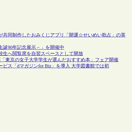
が共同制作したおみくじアプリ「開運☆せいめい歌占」の英
誕90年記念展示－」を開催中
校生へ閲覧席を自習スペースとして開放
画「東京の女子大学学生が選んだおすすめ本」フェア開催
「dマガジンfor Biz」を導入 大学図書館では初