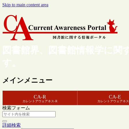
Skip to main content area
図書館界、図書館情報学に関
す。
メインメニュー
CA-R
CA-E
カレントアウェアネス-R
カレントアウェアネス
検索フォーム
詳細検索