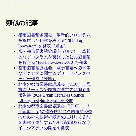
類似の記事
都市図書館協議会、革新的プログラム
を提供した10館を称える“2013 Top
Innovators”を発表（米国）
米・都市図書館協議会（ULC）、革新
的なプログラムを実施した公共図書館
を称える“Top Innovators 2018”を発表
都市図書館協議会、電子書籍への平等
なアクセスに関するブリーフィングペ
ーパー作成（米国）
北米の都市図書館評議会（ULC）、図
書館サービスや図書館運営等に関する
報告書“2024 Urban Libraries Council
Library Insights Report”を公開
北米の都市図書館協議会（ULC）、人
工知能（AI)の潜在的リスク回避や公益
のための同技術の最大化に対して公共
図書館が寄与するための議論を行なう
イニシアチブの開始を発表