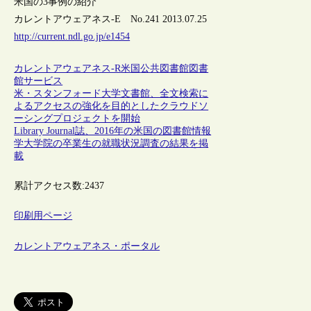
米国の3事例の紹介
カレントアウェアネス-E No.241 2013.07.25
http://current.ndl.go.jp/e1454
カレントアウェアネス-R
米国
公共図書館
図書
館サービス
米・スタンフォード大学文書館、全文検索に
よるアクセスの強化を目的としたクラウドソ
ーシングプロジェクトを開始
Library Journal誌、2016年の米国の図書館情報
学大学院の卒業生の就職状況調査の結果を掲
載
累計アクセス数:
2437
印刷用ページ
カレントアウェアネス・ポータル