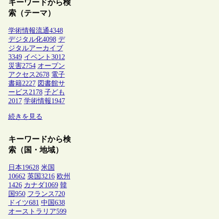
キーワードから検
索（テーマ）
学術情報流通
4348
デジタル化
4098
デ
ジタルアーカイブ
3349
イベント
3012
災害
2754
オープン
アクセス
2678
電子
書籍
2227
図書館サ
ービス
2178
子ども
2017
学術情報
1947
続きを見る
キーワードから検
索（国・地域）
日本
19628
米国
10662
英国
3216
欧州
1426
カナダ
1069
韓
国
950
フランス
720
ドイツ
681
中国
638
オーストラリア
599