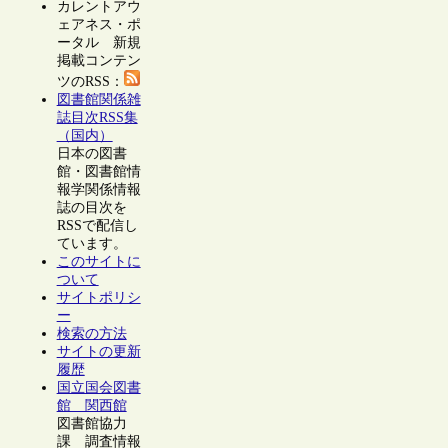
カレントアウ
ェアネス・ポ
ータル 新規
掲載コンテン
ツのRSS：
図書館関係雑
誌目次RSS集
（国内）
日本の図書
館・図書館情
報学関係情報
誌の目次を
RSSで配信し
ています。
このサイトに
ついて
サイトポリシ
ー
検索の方法
サイトの更新
履歴
国立国会図書
館 関西館
図書館協力
課 調査情報