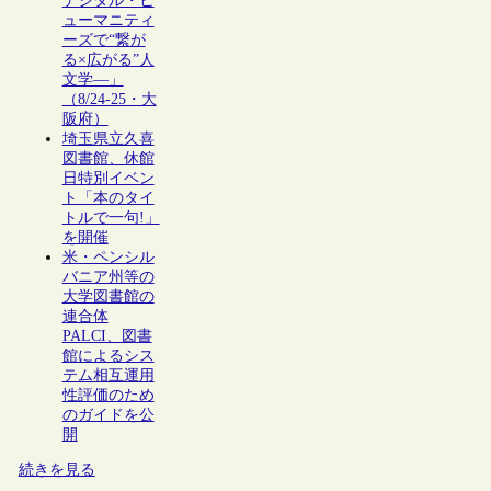
デジタル・ヒ
ューマニティ
ーズで“繋が
る×広がる”人
文学―」
（8/24-25・大
阪府）
埼玉県立久喜
図書館、休館
日特別イベン
ト「本のタイ
トルで一句!」
を開催
米・ペンシル
バニア州等の
大学図書館の
連合体
PALCI、図書
館によるシス
テム相互運用
性評価のため
のガイドを公
開
続きを見る