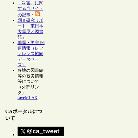
「災害」に関
する当サイト
の記事
：
調査研究リポ
ート「東日本
大震災と図書
館」
地震・災害 関
連情報（レフ
ァレンス協同
データベー
ス）
各地の図書館
等の被災情報
等について
（外部リン
ク）
saveMLAK
CAポータルにつ
いて