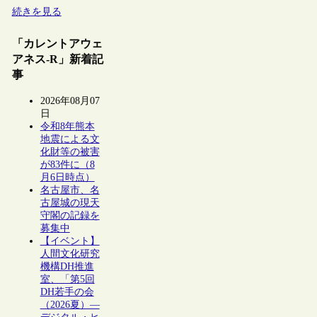
続きを見る
「カレントアウェ
アネス-R」新着記
事
2026年08月07
日
令和8年熊本
地震による文
化財等の被害
が83件に（8
月6日時点）
名古屋市、名
古屋城の現天
守閣の記録を
募集中
【イベント】
人間文化研究
機構DH推進
室、「第5回
DH若手の会
（2026夏）―