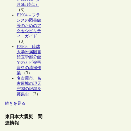
月6日時点）
（3）
E2904 – フラ
ンスの図書館
等のためのア
クセシビリテ
ィ・ガイド
（3）
E2903 – 琉球
大学附属図書
館医学部分館
でのカビ被害
資料の清掃作
業
（3）
名古屋市、名
古屋城の現天
守閣の記録を
募集中
（2）
続きを見る
東日本大震災 関
連情報