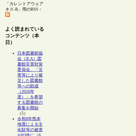
「カレントアウェア
ネス-R」用のRSS：
よく読まれている
コンテンツ（本
日）
日本図書館協
会（JLA）図
書館災害対策
委員会、「災
害等により被
災した図書館
等への助成
（2026年
度）」を希望
する図書館の
募集を開始
（5）
令和8年熊本
地震による文
化財等の被害
が83件に（8