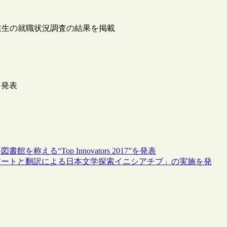
院の卒業生の就職状況調査の結果を掲載
を発表
る“Top Innovators 2017”を発表
アートと翻訳による日本文学探索イニシアチブ」の実施を発