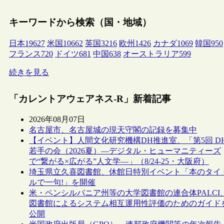
キーワードから検索（国・地域）
日本
19627
米国
10662
英国
3216
欧州
1426
カナダ
1069
韓国
950
フランス
720
ドイツ
681
中国
638
オーストラリア
599
続きを見る
「カレントアウェアネス-R」新着記事
2026年08月07日
名古屋市、名古屋城の現天守閣の記録を募集中
【イベント】人間文化研究機構DH推進室、「第5回 D
若手の会（2026夏）―デジタル・ヒューマニティーズ
で“繋がる×広がる”人文学―」（8/24-25・大阪府）
埼玉県立久喜図書館、休館日特別イベント「本のタイ
ルで一句!」を開催
米・ペンシルバニア州等の大学図書館の連合体PALCI
図書館によるシステム相互運用性評価のためのガイド
公開