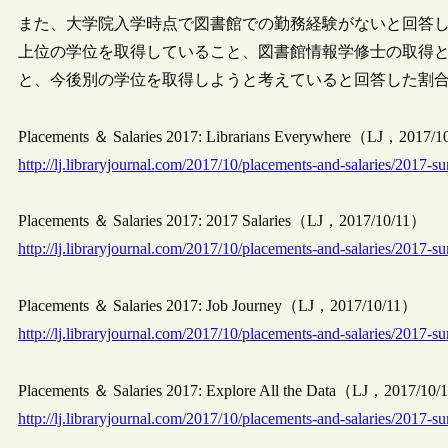
また、大学院入学時点で図書館での勤務経験がないと回答し
上位の学位を取得していること、図書館情報学修士の取得と
と、今後別の学位を取得しようと考えていると回答した割合
Placements ＆ Salaries 2017: Librarians Everywhere（LJ，2017/
http://lj.libraryjournal.com/2017/10/placements-and-salaries/2017-s
Placements ＆ Salaries 2017: 2017 Salaries（LJ，2017/10/11）
http://lj.libraryjournal.com/2017/10/placements-and-salaries/2017-su
Placements ＆ Salaries 2017: Job Journey（LJ，2017/10/11）
http://lj.libraryjournal.com/2017/10/placements-and-salaries/2017-su
Placements ＆ Salaries 2017: Explore All the Data（LJ，2017/10
http://lj.libraryjournal.com/2017/10/placements-and-salaries/2017-su