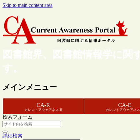
Skip to main content area
図書館界、図書館情報学に関
す。
メインメニュー
CA-R
CA-E
カレントアウェアネス-R
カレントアウェアネス
検索フォーム
詳細検索