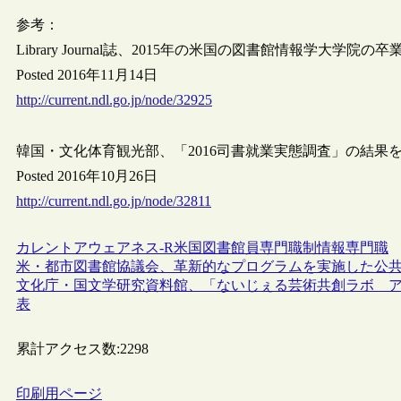
参考：
Library Journal誌、2015年の米国の図書館情報学大学
Posted 2016年11月14日
http://current.ndl.go.jp/node/32925
韓国・文化体育観光部、「2016司書就業実態調査」の結果
Posted 2016年10月26日
http://current.ndl.go.jp/node/32811
カレントアウェアネス-R
米国
図書館員
専門職制
情報専門職
米・都市図書館協議会、革新的なプログラムを実施した公共図書館を称え
文化庁・国文学研究資料館、「ないじぇる芸術共創ラボ 
表
累計アクセス数:
2298
印刷用ページ