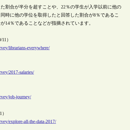
た割合が半分を超すことや、22％の学生が入学以前に他の
同時に他の学位を取得したと回答した割合が8％であるこ
が14％であることなどが指摘されています。
10/11）
urvey/librarians-everywhere/
rvey/2017-salaries/
rvey/job-journey/
/11）
rvey/explore-all-the-data-2017/