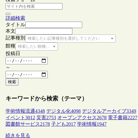
詳細検索
タイトル
本文
記事種別
検索したい記事種別を選択してください
館種
検索したい館種を選択してください
投稿日
～
検索
キーワードから検索（テーマ）
学術情報流通
4348
デジタル化
4098
デジタルアーカイブ
3349
イベント
3012
災害
2753
オープンアクセス
2678
電子書籍
2227
図書館サービス
2178
子ども
2017
学術情報
1947
続きを見る