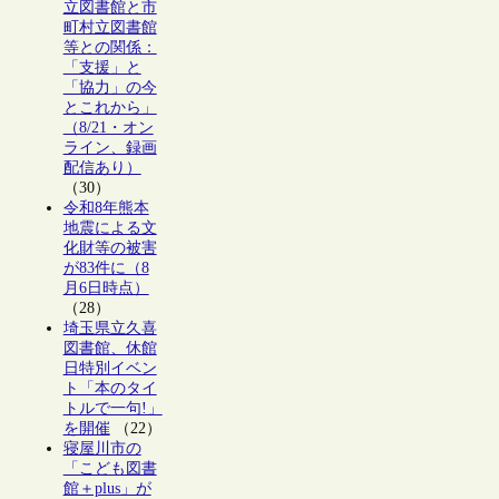
立図書館と市
町村立図書館
等との関係：
「支援」と
「協力」の今
とこれから」
（8/21・オン
ライン、録画
配信あり）
（30）
令和8年熊本
地震による文
化財等の被害
が83件に（8
月6日時点）
（28）
埼玉県立久喜
図書館、休館
日特別イベン
ト「本のタイ
トルで一句!」
を開催
（22）
寝屋川市の
「こども図書
館＋plus」が