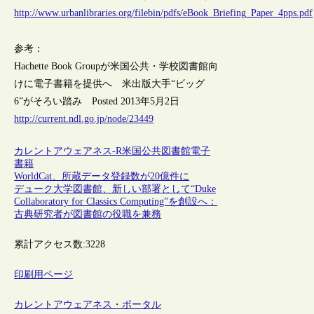
http://www.urbanlibraries.org/filebin/pdfs/eBook_Briefing_Paper_4pps.pdf
参考：
Hachette Book Groupが米国公共・学校図書館向
けに電子書籍を提供へ 米出版大手“ビッグ
6”がそろい踏み Posted 2013年5月2日
http://current.ndl.go.jp/node/23449
カレントアウェアネス-R
米国
公共図書館
電子
書籍
WorldCat、所蔵データ登録数が20億件に
デューク大学図書館、新しい部署として“Duke
Collaboratory for Classics Computing”を創設へ：
古典研究者が図書館の役職を兼務
累計アクセス数:
3228
印刷用ページ
カレントアウェアネス・ポータル