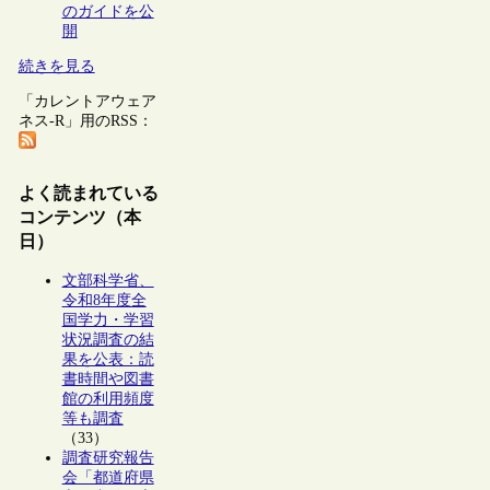
のガイドを公
開
続きを見る
「カレントアウェア
ネス-R」用のRSS：
よく読まれている
コンテンツ（本
日）
文部科学省、
令和8年度全
国学力・学習
状況調査の結
果を公表：読
書時間や図書
館の利用頻度
等も調査
（33）
調査研究報告
会「都道府県