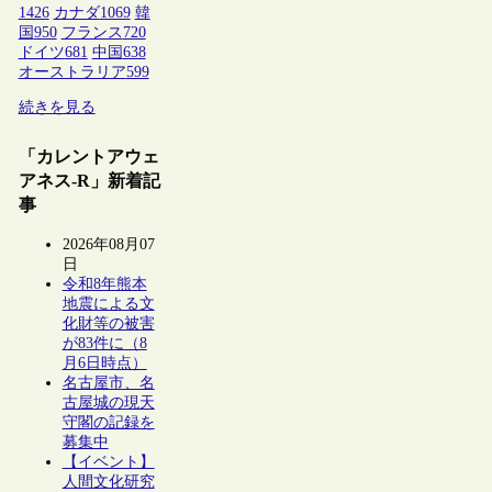
1426
カナダ
1069
韓
国
950
フランス
720
ドイツ
681
中国
638
オーストラリア
599
続きを見る
「カレントアウェ
アネス-R」新着記
事
2026年08月07
日
令和8年熊本
地震による文
化財等の被害
が83件に（8
月6日時点）
名古屋市、名
古屋城の現天
守閣の記録を
募集中
【イベント】
人間文化研究