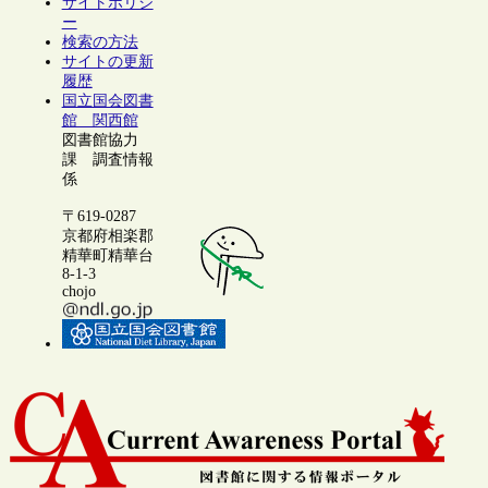
サイトポリシ
ー
検索の方法
サイトの更新
履歴
国立国会図書
館 関西館
図書館協力
課 調査情報
係
〒619-0287
京都府相楽郡
精華町精華台
8-1-3
chojo