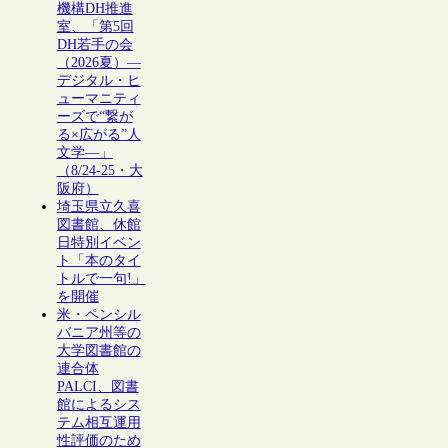
機構DH推進
室、「第5回
DH若手の会
（2026夏）―
デジタル・ヒ
ューマニティ
ーズで“繋が
る×広がる”人
文学―」
（8/24-25・大
阪府）
埼玉県立久喜
図書館、休館
日特別イベン
ト「本のタイ
トルで一句!」
を開催
米・ペンシル
バニア州等の
大学図書館の
連合体
PALCI、図書
館によるシス
テム相互運用
性評価のため