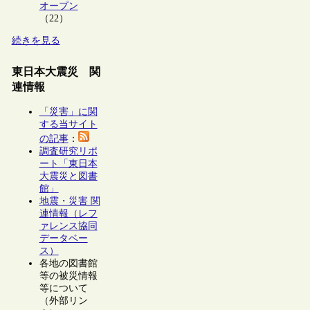
オープン
（22）
続きを見る
東日本大震災 関
連情報
「災害」に関
する当サイト
の記事
：
調査研究リポ
ート「東日本
大震災と図書
館」
地震・災害 関
連情報（レフ
ァレンス協同
データベー
ス）
各地の図書館
等の被災情報
等について
（外部リン