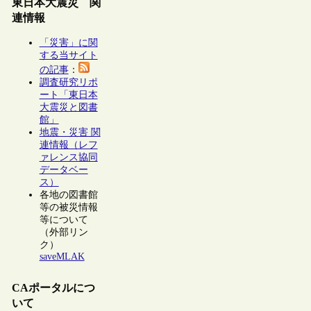
東日本大震災 関
連情報
「災害」に関
する当サイト
の記事
：
調査研究リポ
ート「東日本
大震災と図書
館」
地震・災害 関
連情報（レフ
ァレンス協同
データベー
ス）
各地の図書館
等の被災情報
等について
（外部リン
ク）
saveMLAK
CAポータルにつ
いて