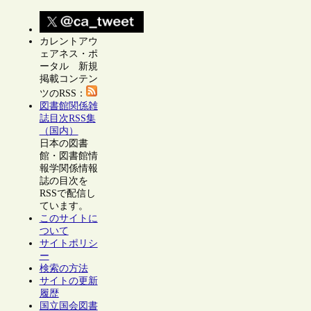
カレントアウ
ェアネス・ポ
ータル 新規
掲載コンテン
ツのRSS：
図書館関係雑
誌目次RSS集
（国内）
日本の図書
館・図書館情
報学関係情報
誌の目次を
RSSで配信し
ています。
このサイトに
ついて
サイトポリシ
ー
検索の方法
サイトの更新
履歴
国立国会図書