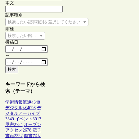
本文
記事種別
検索したい記事種別を選択してください
館種
検索したい館種を選択してください
投稿日
～
検索
キーワードから検
索（テーマ）
学術情報流通
4348
デジタル化
4098
デ
ジタルアーカイブ
3349
イベント
3013
災害
2754
オープン
アクセス
2678
電子
書籍
2227
図書館サ