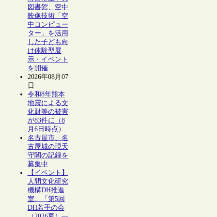
図書館、空中
映像技術「空
中コンピュー
ター」を活用
した子ども向
け体験型展
示・イベント
を開催
2026年08月07
日
令和8年熊本
地震による文
化財等の被害
が83件に（8
月6日時点）
名古屋市、名
古屋城の現天
守閣の記録を
募集中
【イベント】
人間文化研究
機構DH推進
室、「第5回
DH若手の会
（2026夏）―