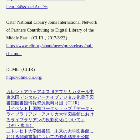
item=345&backArt=76
Qatar National Library Joins International Network
of Partners Contributing to Digital Library of the
Middle East （CLIR，2017/8/22）
https://www.clir.org/about/news/pressrelease/qnl-
clir-mou
DLME（CLIR）
https://dlme.clir.org/
カレントアウェアネス-R
アフリカ
カタール
中
東
米国
デジタルアーカイブ
デジタル化
電子図
書館
図書館情報資源振興財団（CLIR）
【イベント】国際ワークショップ「データ・
ライブラリアン：アメリカ大学図書館におけ
るライブラリアンの役割変化について」
（9/7・東京）
ユトレヒト大学図書館、未来の大学図書館に
おける開架書架についての調査結果を公開