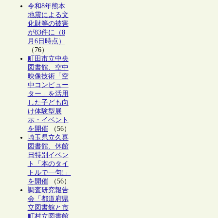
令和8年熊本
地震による文
化財等の被害
が83件に（8
月6日時点）
（76）
町田市立中央
図書館、空中
映像技術「空
中コンピュー
ター」を活用
した子ども向
け体験型展
示・イベント
を開催
（56）
埼玉県立久喜
図書館、休館
日特別イベン
ト「本のタイ
トルで一句!」
を開催
（56）
調査研究報告
会「都道府県
立図書館と市
町村立図書館