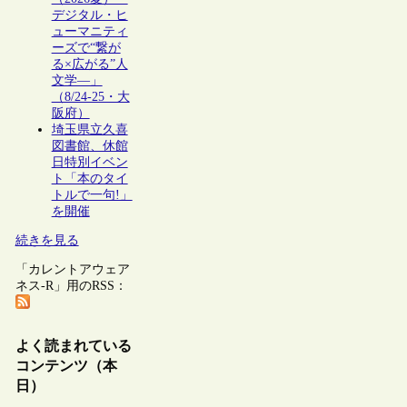
デジタル・ヒ
ューマニティ
ーズで“繋が
る×広がる”人
文学―」
（8/24-25・大
阪府）
埼玉県立久喜
図書館、休館
日特別イベン
ト「本のタイ
トルで一句!」
を開催
続きを見る
「カレントアウェア
ネス-R」用のRSS：
よく読まれている
コンテンツ（本
日）