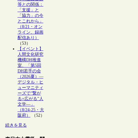
等との関係：
「支援」と
「協力」の今
とこれから」
（8/21・オン
ライン、録画
配信あり）
（53）
【イベント】
人間文化研究
機構DH推進
室、「第5回
DH若手の会
（2026夏）―
デジタル・ヒ
ューマニティ
ーズで“繋が
る×広がる”人
文学―」
（8/24-25・大
阪府）
（52）
続きを見る