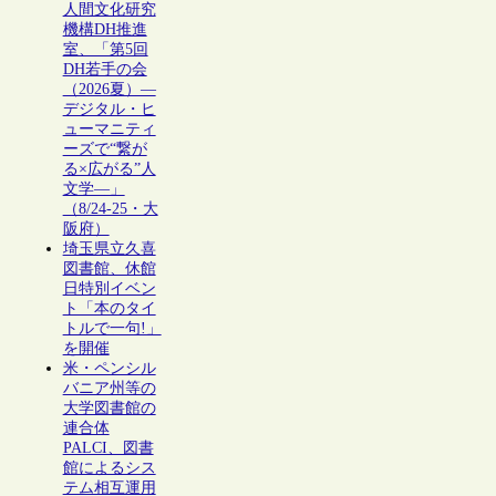
人間文化研究
機構DH推進
室、「第5回
DH若手の会
（2026夏）―
デジタル・ヒ
ューマニティ
ーズで“繋が
る×広がる”人
文学―」
（8/24-25・大
阪府）
埼玉県立久喜
図書館、休館
日特別イベン
ト「本のタイ
トルで一句!」
を開催
米・ペンシル
バニア州等の
大学図書館の
連合体
PALCI、図書
館によるシス
テム相互運用