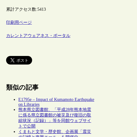
累計アクセス数:
5413
印刷用ページ
カレントアウェアネス・ポータル
類似の記事
E1795e – Impact of Kumamoto Earthquake
on Libraries
熊本県立図書館、「平成28年熊本地震
に係る県立図書館の被災及び復旧の取
組状況（記録）」等を同館ウェブサイ
トで公開
くまもと文学・歴史館、企画展「震災