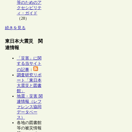
等のためのア
クセシビリテ
ィ・ガイド
（28）
続きを見る
東日本大震災 関
連情報
「災害」に関
する当サイト
の記事
：
調査研究リポ
ート「東日本
大震災と図書
館」
地震・災害 関
連情報（レフ
ァレンス協同
データベー
ス）
各地の図書館
等の被災情報