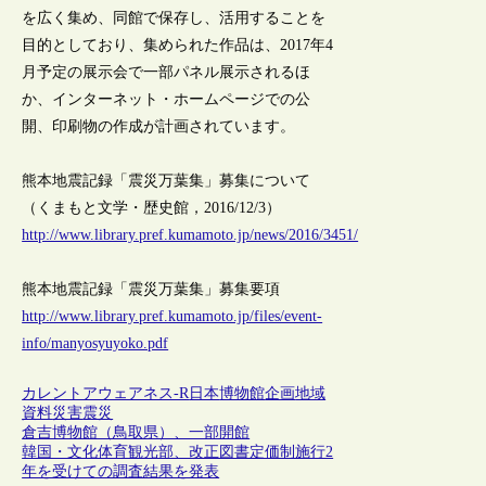
を広く集め、同館で保存し、活用することを
目的としており、集められた作品は、2017年4
月予定の展示会で一部パネル展示されるほ
か、インターネット・ホームページでの公
開、印刷物の作成が計画されています。
熊本地震記録「震災万葉集」募集について
（くまもと文学・歴史館，2016/12/3）
http://www.library.pref.kumamoto.jp/news/2016/3451/
熊本地震記録「震災万葉集」募集要項
http://www.library.pref.kumamoto.jp/files/event-
info/manyosyuyoko.pdf
カレントアウェアネス-R
日本
博物館
企画
地域
資料
災害
震災
倉吉博物館（鳥取県）、一部開館
韓国・文化体育観光部、改正図書定価制施行2
年を受けての調査結果を発表