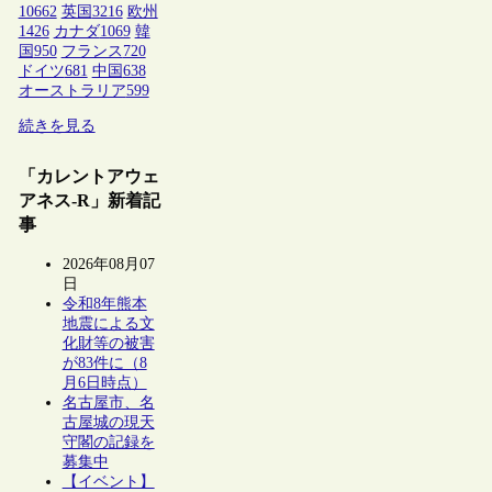
10662
英国
3216
欧州
1426
カナダ
1069
韓
国
950
フランス
720
ドイツ
681
中国
638
オーストラリア
599
続きを見る
「カレントアウェ
アネス-R」新着記
事
2026年08月07
日
令和8年熊本
地震による文
化財等の被害
が83件に（8
月6日時点）
名古屋市、名
古屋城の現天
守閣の記録を
募集中
【イベント】