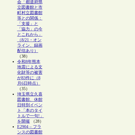
会「都道府県
立図書館と市
町村立図書館
等との関係：
「支援」と
「協力」の今
とこれから」
（8/21・オン
ライン、録画
配信あり）
（38）
令和8年熊本
地震による文
化財等の被害
が83件に（8
月6日時点）
（35）
埼玉県立久喜
図書館、休館
日特別イベン
ト「本のタイ
トルで一句!」
を開催
（28）
E2904 – フラ
ンスの図書館