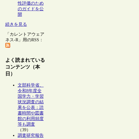
性評価のため
のガイドを公
開
続きを見る
「カレントアウェア
ネス-R」用のRSS：
よく読まれている
コンテンツ（本
日）
文部科学省、
令和8年度全
国学力・学習
状況調査の結
果を公表：読
書時間や図書
館の利用頻度
等も調査
（39）
調査研究報告