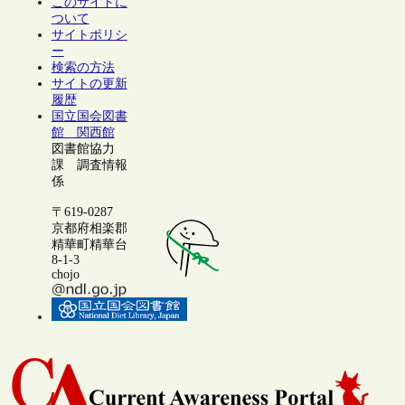
このサイトに
ついて
サイトポリシ
ー
検索の方法
サイトの更新
履歴
国立国会図書
館 関西館
図書館協力
課 調査情報
係
〒619-0287
京都府相楽郡
精華町精華台
8-1-3
chojo