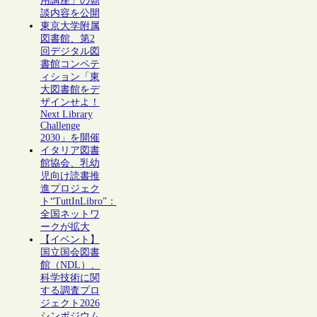
用講座」の鼎
談内容を公開
東京大学附属
図書館、第2
回デジタル図
書館コンペテ
ィション「東
大図書館をデ
ザインせよ！
Next Library
Challenge
2030」を開催
イタリア図書
館協会、乳幼
児向け読書推
進プロジェク
ト“TuttInLibro”：
全国ネットワ
ークが拡大
【イベント】
国立国会図書
館（NDL）、
科学技術に関
する調査プロ
ジェクト2026
シンポジウム