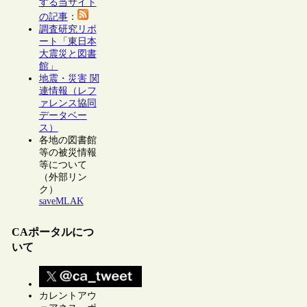
する当サイト
の記事
：
調査研究リポ
ート「東日本
大震災と図書
館」
地震・災害 関
連情報（レフ
ァレンス協同
データベー
ス）
各地の図書館
等の被災情報
等について
（外部リン
ク）
saveMLAK
CAポータルにつ
いて
カレントアウ