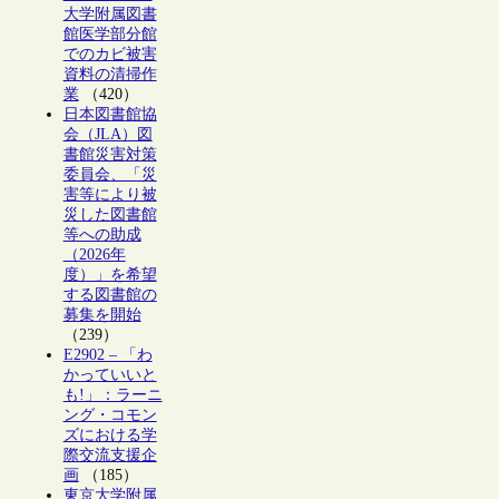
大学附属図書
館医学部分館
でのカビ被害
資料の清掃作
業
（420）
日本図書館協
会（JLA）図
書館災害対策
委員会、「災
害等により被
災した図書館
等への助成
（2026年
度）」を希望
する図書館の
募集を開始
（239）
E2902 – 「わ
かっていいと
も!」：ラーニ
ング・コモン
ズにおける学
際交流支援企
画
（185）
東京大学附属