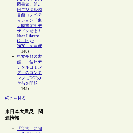
図書館、第2
回デジタル図
書館コンペテ
ィション「東
大図書館をデ
ザインせよ！
Next Library
Challenge
2030」を開催
（146）
県立長野図書
館、「信州デ
ジタルコモン
ズ」のコンテ
ンツにDOIの
付与を開始
（143）
続きを見る
東日本大震災 関
連情報
「災害」に関