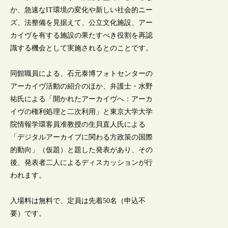
か、急速なIT環境の変化や新しい社会的ニー
ズ、法整備を見据えて、公立文化施設、アー
カイヴを有する施設の果たすべき役割を再認
識する機会として実施されるとのことです。
同館職員による、石元泰博フォトセンターの
アーカイヴ活動の紹介のほか、弁護士・水野
祐氏による「開かれたアーカイヴへ：アーカ
イヴの権利処理と二次利用」と東京大学大学
院情報学環客員准教授の生貝直人氏による
「デジタルアーカイブに関わる方政策の国際
的動向」（仮題）と題した発表があり、その
後、発表者二人によるディスカッションが行
われます。
入場料は無料で、定員は先着50名（申込不
要）です。