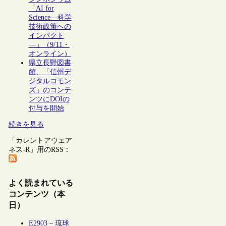
「AI for
Science―科学
技術政策への
インパクト
―」（9/11・
オンライン）
県立長野図書
館、「信州デ
ジタルコモン
ズ」のコンテ
ンツにDOIの
付与を開始
続きを見る
「カレントアウェア
ネス-R」用のRSS：
よく読まれている
コンテンツ（本
日）
E2903 – 琉球