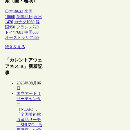
索（国・地域）
日本
19623
米国
10660
英国
3216
欧州
1426
カナダ
1069
韓
国
950
フランス
720
ドイツ
681
中国
638
オーストラリア
599
続きを見る
「カレントアウェ
アネス-R」新着記
事
2026年08月06
日
国立アートリ
サーチセンタ
ー
（NCAR）、
「全国美術館
収蔵品サーチ
「SHŪZŌ」活