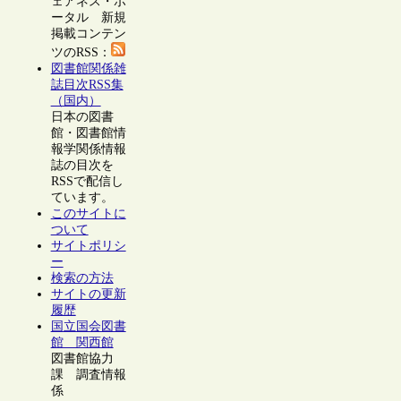
ェアネス・ポ
ータル 新規
掲載コンテン
ツのRSS：
図書館関係雑
誌目次RSS集
（国内）
日本の図書
館・図書館情
報学関係情報
誌の目次を
RSSで配信し
ています。
このサイトに
ついて
サイトポリシ
ー
検索の方法
サイトの更新
履歴
国立国会図書
館 関西館
図書館協力
課 調査情報
係