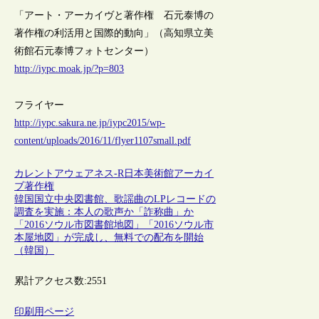
「アート・アーカイヴと著作権 石元泰博の
著作権の利活用と国際的動向」（高知県立美
術館石元泰博フォトセンター）
http://iypc.moak.jp/?p=803
フライヤー
http://iypc.sakura.ne.jp/iypc2015/wp-
content/uploads/2016/11/flyer1107small.pdf
カレントアウェアネス-R
日本
美術館
アーカイ
ブ
著作権
韓国国立中央図書館、歌謡曲のLPレコードの
調査を実施：本人の歌声か「詐称曲」か
「2016ソウル市図書館地図」「2016ソウル市
本屋地図」が完成し、無料での配布を開始
（韓国）
累計アクセス数:
2551
印刷用ページ