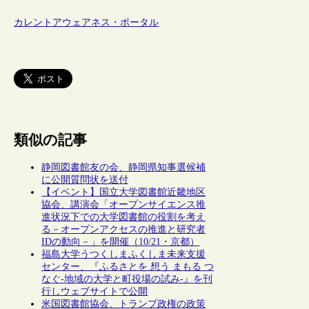
カレントアウェアネス・ポータル
類似の記事
静岡図書館友の会、静岡県知事選候補
に公開質問状を送付
【イベント】国立大学図書館近畿地区
協会、講演会「オープンサイエンス推
進状況下での大学図書館の役割を考え
る－オープンアクセスの推進と研究者
IDの動向－」を開催（10/21・京都）
福島大学うつくしまふくしま未来支援
センター、『ふるさとを 想う まもる つ
なぐ-地域の大学と町役場の試み-』を刊
行しウェブサイトで公開
米国図書館協会、トランプ政権の政策