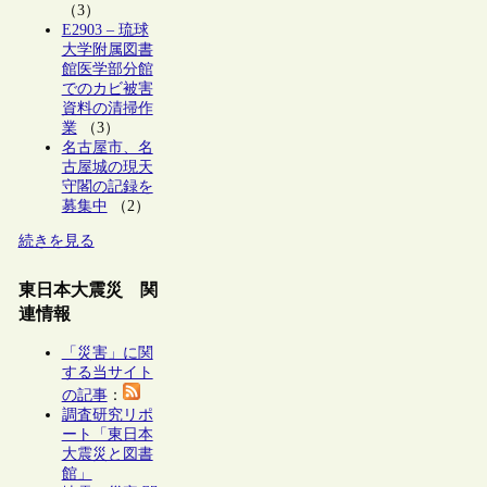
（3）
E2903 – 琉球
大学附属図書
館医学部分館
でのカビ被害
資料の清掃作
業
（3）
名古屋市、名
古屋城の現天
守閣の記録を
募集中
（2）
続きを見る
東日本大震災 関
連情報
「災害」に関
する当サイト
の記事
：
調査研究リポ
ート「東日本
大震災と図書
館」