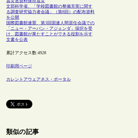
震
災害
資料保存
震災
文部科学省、「学校図書館の整備充実に関す
る調査研究協力者会議」（第8回）の配布資料
を公開
国際図書館連盟、第3回国連人間居住会議での
「ニュー・アーバン・アジェンダ」採択を受
け、図書館が果たすことができる役割を示す
文書を公表
累計アクセス数:
4928
印刷用ページ
カレントアウェアネス・ポータル
類似の記事