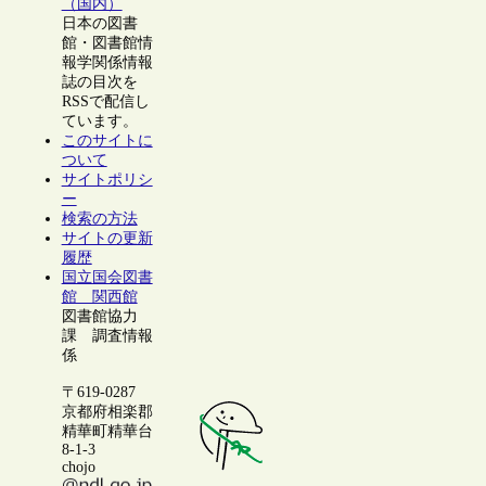
（国内）
日本の図書
館・図書館情
報学関係情報
誌の目次を
RSSで配信し
ています。
このサイトに
ついて
サイトポリシ
ー
検索の方法
サイトの更新
履歴
国立国会図書
館 関西館
図書館協力
課 調査情報
係
〒619-0287
京都府相楽郡
精華町精華台
8-1-3
chojo