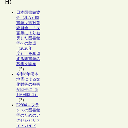
日）
日本図書館協
会（JLA）図
書館災害対策
委員会、「災
害等により被
災した図書館
等への助成
（2026年
度）」を希望
する図書館の
募集を開始
（5）
令和8年熊本
地震による文
化財等の被害
が83件に（8
月6日時点）
（3）
E2904 – フラ
ンスの図書館
等のためのア
クセシビリテ
ィ・ガイド