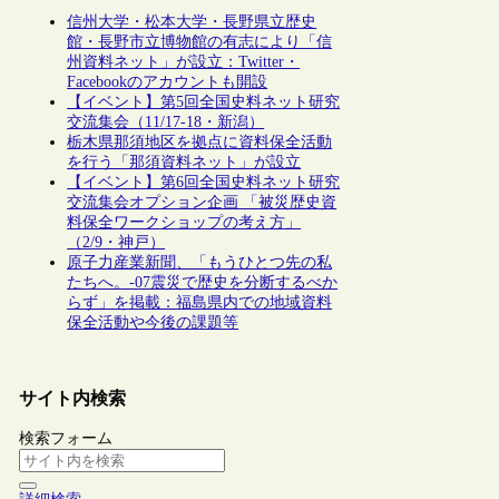
信州大学・松本大学・長野県立歴史
館・長野市立博物館の有志により「信
州資料ネット」が設立：Twitter・
Facebookのアカウントも開設
【イベント】第5回全国史料ネット研究
交流集会（11/17-18・新潟）
栃木県那須地区を拠点に資料保全活動
を行う「那須資料ネット」が設立
【イベント】第6回全国史料ネット研究
交流集会オプション企画 「被災歴史資
料保全ワークショップの考え方」
（2/9・神戸）
原子力産業新聞、「もうひとつ先の私
たちへ。-07震災で歴史を分断するべか
らず」を掲載：福島県内での地域資料
保全活動や今後の課題等
サイト内検索
検索フォーム