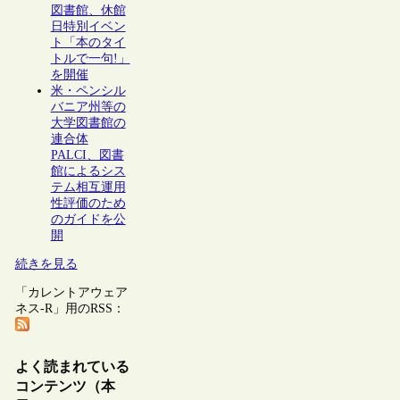
図書館、休館
日特別イベン
ト「本のタイ
トルで一句!」
を開催
米・ペンシル
バニア州等の
大学図書館の
連合体
PALCI、図書
館によるシス
テム相互運用
性評価のため
のガイドを公
開
続きを見る
「カレントアウェア
ネス-R」用のRSS：
よく読まれている
コンテンツ（本