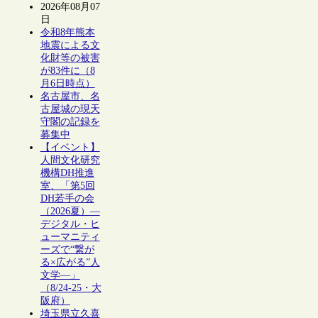
2026年08月07
日
令和8年熊本
地震による文
化財等の被害
が83件に（8
月6日時点）
名古屋市、名
古屋城の現天
守閣の記録を
募集中
【イベント】
人間文化研究
機構DH推進
室、「第5回
DH若手の会
（2026夏）―
デジタル・ヒ
ューマニティ
ーズで“繋が
る×広がる”人
文学―」
（8/24-25・大
阪府）
埼玉県立久喜