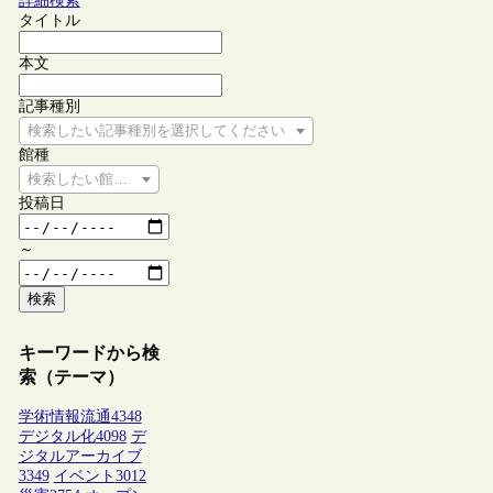
詳細検索
タイトル
本文
記事種別
検索したい記事種別を選択してください
館種
検索したい館種を選択してください
投稿日
～
検索
キーワードから検
索（テーマ）
学術情報流通
4348
デジタル化
4098
デ
ジタルアーカイブ
3349
イベント
3012