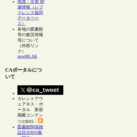
地震・災害 関
連情報（レフ
ァレンス協同
データベー
ス）
各地の図書館
等の被災情報
等について
（外部リン
ク）
saveMLAK
CAポータルにつ
いて
カレントアウ
ェアネス・ポ
ータル 新規
掲載コンテン
ツのRSS：
図書館関係雑
誌目次RSS集