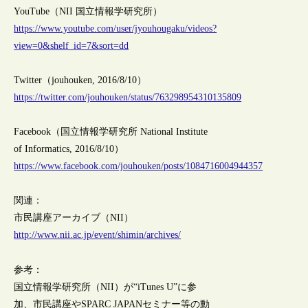
YouTube（NII 国立情報学研究所）
https://www.youtube.com/user/jyouhougaku/videos?
view=0&shelf_id=7&sort=dd
Twitter（jouhouken, 2016/8/10）
https://twitter.com/jouhouken/status/763298954310135809
Facebook（国立情報学研究所 National Institute
of Informatics, 2016/8/10）
https://www.facebook.com/jouhouken/posts/1084716004944357
関連：
市民講座アーカイブ（NII）
http://www.nii.ac.jp/event/shimin/archives/
参考：
国立情報学研究所（NII）が“iTunes U”に参
加、市民講座やSPARC JAPANセミナー等の動