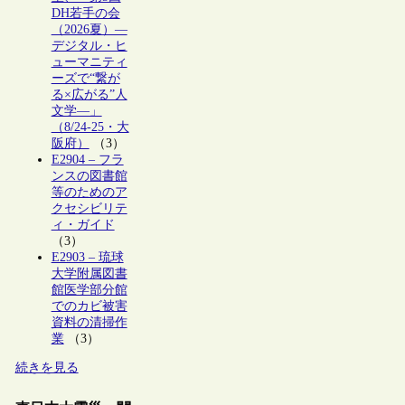
DH若手の会
（2026夏）―
デジタル・ヒ
ューマニティ
ーズで“繋が
る×広がる”人
文学―」
（8/24-25・大
阪府）
（3）
E2904 – フラ
ンスの図書館
等のためのア
クセシビリテ
ィ・ガイド
（3）
E2903 – 琉球
大学附属図書
館医学部分館
でのカビ被害
資料の清掃作
業
（3）
続きを見る