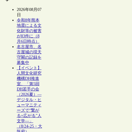
2026年08月07
日
令和8年熊本
地震による文
化財等の被害
が83件に（8
月6日時点）
名古屋市、名
古屋城の現天
守閣の記録を
募集中
【イベント】
人間文化研究
機構DH推進
室、「第5回
DH若手の会
（2026夏）―
デジタル・ヒ
ューマニティ
ーズで“繋が
る×広がる”人
文学―」
（8/24-25・大
阪府）