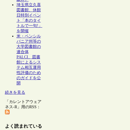
埼玉県立久喜
図書館、休館
日特別イベン
ト「本のタイ
トルで一句!」
を開催
米・ペンシル
バニア州等の
大学図書館の
連合体
PALCI、図書
館によるシス
テム相互運用
性評価のため
のガイドを公
開
続きを見る
「カレントアウェア
ネス-R」用のRSS：
よく読まれている