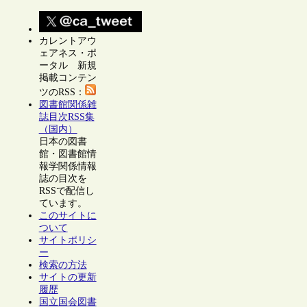
カレントアウ
ェアネス・ポ
ータル 新規
掲載コンテン
ツのRSS：
図書館関係雑
誌目次RSS集
（国内）
日本の図書
館・図書館情
報学関係情報
誌の目次を
RSSで配信し
ています。
このサイトに
ついて
サイトポリシ
ー
検索の方法
サイトの更新
履歴
国立国会図書