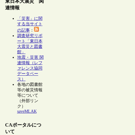
東日本大震災 関
連情報
「災害」に関
する当サイト
の記事
：
調査研究リポ
ート「東日本
大震災と図書
館」
地震・災害 関
連情報（レフ
ァレンス協同
データベー
ス）
各地の図書館
等の被災情報
等について
（外部リン
ク）
saveMLAK
CAポータルにつ
いて