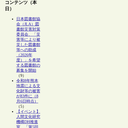
コンテンツ（本
日）
日本図書館協
会（JLA）図
書館災害対策
委員会、「災
害等により被
災した図書館
等への助成
（2026年
度）」を希望
する図書館の
募集を開始
（9）
令和8年熊本
地震による文
化財等の被害
が83件に（8
月6日時点）
（5）
【イベント】
人間文化研究
機構DH推進
室、「第5回