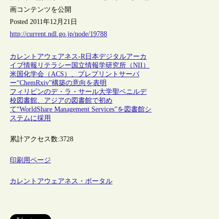
画コンテンツを公開
Posted 2011年12月21日
http://current.ndl.go.jp/node/19788
カレントアウェアネス-R
日本
デジタルアーカ
イブ
情報リテラシー
国立情報学研究所（NII）
米国化学会（ACS）、プレプリントサーバ
ー“ChemRxiv”構築の意向を表明
フィリピンのデ・ラ・サール大学聖ベニルデ
校図書館、アジアの図書館で初め
て“WorldShare Management Services”を図書館シ
ステムに採用
累計アクセス数:
3728
印刷用ページ
カレントアウェアネス・ポータル