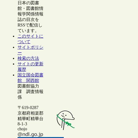
日本の図書
館・図書館情
報学関係情報
誌の目次を
RSSで配信し
ています。
このサイトに
ついて
サイトポリシ
ー
検索の方法
サイトの更新
履歴
国立国会図書
館 関西館
図書館協力
課 調査情報
係
〒619-0287
京都府相楽郡
精華町精華台
8-1-3
chojo