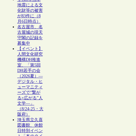
地震による文
化財等の被害
が83件に（8
月6日時点）
名古屋市、名
古屋城の現天
守閣の記録を
募集中
【イベント】
人間文化研究
機構DH推進
室、「第5回
DH若手の会
（2026夏）―
デジタル・ヒ
ューマニティ
ーズで“繋が
る×広がる”人
文学―」
（8/24-25・大
阪府）
埼玉県立久喜
図書館、休館
日特別イベン