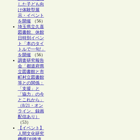
した子ども向
け体験型展
示・イベント
を開催
（56）
埼玉県立久喜
図書館、休館
日特別イベン
ト「本のタイ
トルで一句!」
を開催
（56）
調査研究報告
会「都道府県
立図書館と市
町村立図書館
等との関係：
「支援」と
「協力」の今
とこれから」
（8/21・オン
ライン、録画
配信あり）
（53）
【イベント】
人間文化研究
機構DH推進