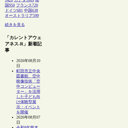
1426
カナダ
1069
韓
国
950
フランス
720
ドイツ
681
中国
638
オーストラリア
599
続きを見る
「カレントアウェ
アネス-R」新着記
事
2026年08月10
日
町田市立中央
図書館、空中
映像技術「空
中コンピュー
ター」を活用
した子ども向
け体験型展
示・イベント
を開催
2026年08月07
日
令和8年熊本