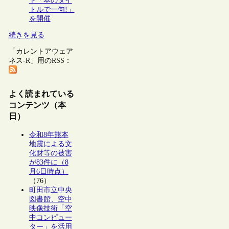
ト「本のタイ
トルで一句!」
を開催
続きを見る
「カレントアウェア
ネス-R」用のRSS：
よく読まれている
コンテンツ（本
日）
令和8年熊本
地震による文
化財等の被害
が83件に（8
月6日時点）
（76）
町田市立中央
図書館、空中
映像技術「空
中コンピュー
ター」を活用