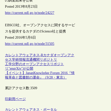
の調査結果を公表
Posted 2013年8月23日
http://current.ndl.go.jp/node/24227
EBSCO社、オープンアクセスに関するサービ
スを提供するカナダの1Science社と提携
Posted 2016年5月6日
http://current.ndl.go.jp/node/31505
カレントアウェアネス-R
カナダ
オープンアク
セス
学術情報流通
機関リポジトリ
工学分野のオープンアクセスリポジト
リ“engrXiv”が公開
【イベント】JapanKnowledge Forum 2016『情
報革命と図書館の運命』（9/28・東京）
累計アクセス数:
3509
印刷用ページ
カレントアウェアネス・ポータル