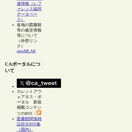
連情報（レフ
ァレンス協同
データベー
ス）
各地の図書館
等の被災情報
等について
（外部リン
ク）
saveMLAK
CAポータルにつ
いて
カレントアウ
ェアネス・ポ
ータル 新規
掲載コンテン
ツのRSS：
図書館関係雑
誌目次RSS集
（国内）