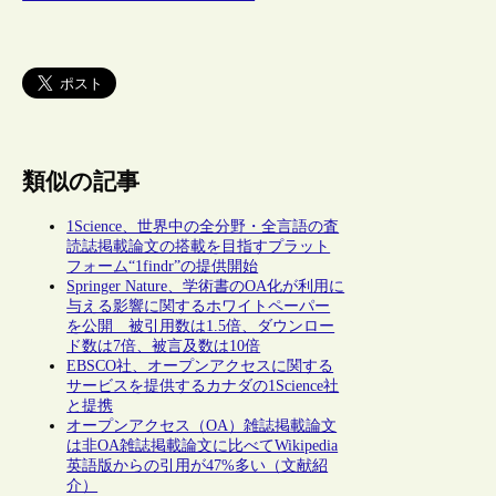
類似の記事
1Science、世界中の全分野・全言語の査
読誌掲載論文の搭載を目指すプラット
フォーム“1findr”の提供開始
Springer Nature、学術書のOA化が利用に
与える影響に関するホワイトペーパー
を公開 被引用数は1.5倍、ダウンロー
ド数は7倍、被言及数は10倍
EBSCO社、オープンアクセスに関する
サービスを提供するカナダの1Science社
と提携
オープンアクセス（OA）雑誌掲載論文
は非OA雑誌掲載論文に比べてWikipedia
英語版からの引用が47%多い（文献紹
介）