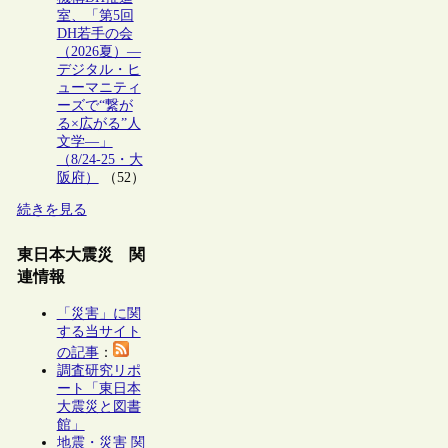
室、「第5回
DH若手の会
（2026夏）―
デジタル・ヒ
ューマニティ
ーズで“繋が
る×広がる”人
文学―」
（8/24-25・大
阪府）
（52）
続きを見る
東日本大震災 関
連情報
「災害」に関
する当サイト
の記事
：
調査研究リポ
ート「東日本
大震災と図書
館」
地震・災害 関