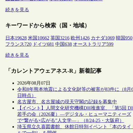
続きを見る
キーワードから検索（国・地域）
日本
19628
米国
10662
英国
3216
欧州
1426
カナダ
1069
韓国
950
フランス
720
ドイツ
681
中国
638
オーストラリア
599
続きを見る
「カレントアウェアネス-R」新着記事
2026年08月07日
令和8年熊本地震による文化財等の被害が83件に（8月
日時点）
名古屋市、名古屋城の現天守閣の記録を募集中
【イベント】人間文化研究機構DH推進室、「第5回 D
若手の会（2026夏）―デジタル・ヒューマニティーズ
で“繋がる×広がる”人文学―」（8/24-25・大阪府）
埼玉県立久喜図書館、休館日特別イベント「本のタイ
ルで一句!」を開催