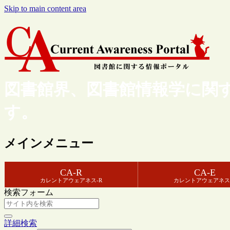
Skip to main content area
図書館界、図書館情報学に関
す。
メインメニュー
CA-R
CA-E
カレントアウェアネス-R
カレントアウェアネス
検索フォーム
詳細検索