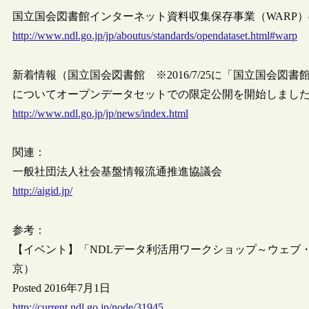
国立国会図書館インターネット資料収集保存事業（WARP
http://www.ndl.go.jp/jp/aboutus/standards/opendataset.html#warp
新着情報（国立国会図書館 ※2016/7/25に「国立国会図
についてオープンデータセットでの限定公開を開始しまし
http://www.ndl.go.jp/jp/news/index.html
関連：
一般社団法人社会基盤情報流通推進協議会
http://aigid.jp/
参考：
【イベント】「NDLデータ利活用ワークショップ～ウェブ・
京）
Posted 2016年7月1日
http://current.ndl.go.jp/node/31945