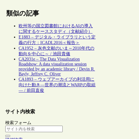
類似の記事
欧州等の国立図書館におけるAIの導入
に関するケーススタディ（文献紹介）
E1883 – デジタル・ライブラリという定
義の行方：ICADL2016＜報告＞
CA1952 – 灰色文献のいま～2010年代の
動向を中心に～ / 池田貴儀
CA2031e – The Data Visualization
Roadshow: A data visualization session
provided by an academic library / Devin R.
Bayly, Jeffrey C. Oliver
CA1893 – ウェブアーカイブの利活用に
向けた動き―世界の潮流とWARPの取組
― / 前田直俊
サイト内検索
検索フォーム