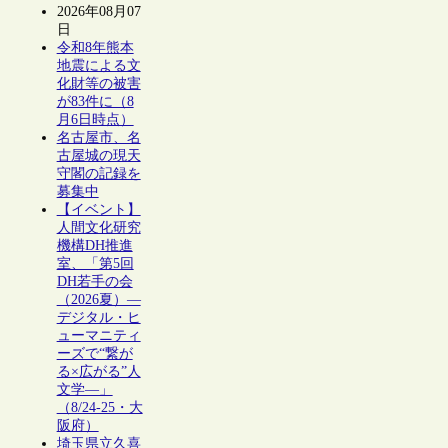
2026年08月07
日
令和8年熊本
地震による文
化財等の被害
が83件に（8
月6日時点）
名古屋市、名
古屋城の現天
守閣の記録を
募集中
【イベント】
人間文化研究
機構DH推進
室、「第5回
DH若手の会
（2026夏）―
デジタル・ヒ
ューマニティ
ーズで“繋が
る×広がる”人
文学―」
（8/24-25・大
阪府）
埼玉県立久喜