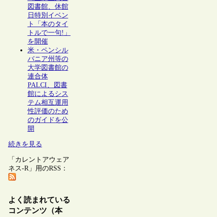
図書館、休館
日特別イベン
ト「本のタイ
トルで一句!」
を開催
米・ペンシル
バニア州等の
大学図書館の
連合体
PALCI、図書
館によるシス
テム相互運用
性評価のため
のガイドを公
開
続きを見る
「カレントアウェア
ネス-R」用のRSS：
よく読まれている
コンテンツ（本