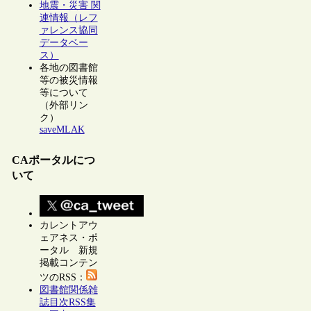
地震・災害 関
連情報（レフ
ァレンス協同
データベー
ス）
各地の図書館
等の被災情報
等について
（外部リン
ク）
saveMLAK
CAポータルにつ
いて
カレントアウ
ェアネス・ポ
ータル 新規
掲載コンテン
ツのRSS：
図書館関係雑
誌目次RSS集