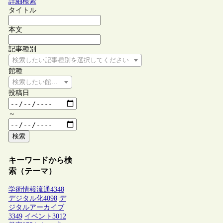
詳細検索
タイトル
本文
記事種別
検索したい記事種別を選択してください
館種
検索したい館種を選択してください
投稿日
～
検索
キーワードから検
索（テーマ）
学術情報流通
4348
デジタル化
4098
デ
ジタルアーカイブ
3349
イベント
3012