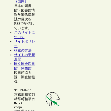
（国内）
日本の図書
館・図書館情
報学関係情報
誌の目次を
RSSで配信し
ています。
このサイトに
ついて
サイトポリシ
ー
検索の方法
サイトの更新
履歴
国立国会図書
館 関西館
図書館協力
課 調査情報
係
〒619-0287
京都府相楽郡
精華町精華台
8-1-3
chojo