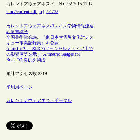
カレントアウェアネス-E No.292 2015.11.12
http://current.ndl.go.jp/e1733
カレントアウェアネス-R
スイス
学術情報流通
計量書誌学
全国美術館会議、『東日本大震災文化財レス
キュー事業記録集』を公開
Altmetric社、図書のソーシャルメディア上で
の影響度等を示す”Altmetric Badges for
Books”の提供を開始
累計アクセス数:
2919
印刷用ページ
カレントアウェアネス・ポータル