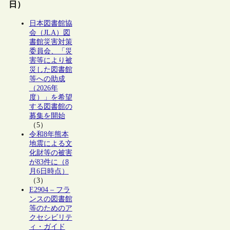
日）
日本図書館協
会（JLA）図
書館災害対策
委員会、「災
害等により被
災した図書館
等への助成
（2026年
度）」を希望
する図書館の
募集を開始
（5）
令和8年熊本
地震による文
化財等の被害
が83件に（8
月6日時点）
（3）
E2904 – フラ
ンスの図書館
等のためのア
クセシビリテ
ィ・ガイド