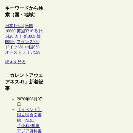
キーワードから検
索（国・地域）
日本
19624
米国
10660
英国
3216
欧州
1426
カナダ
1069
韓
国
950
フランス
720
ドイツ
681
中国
638
オーストラリア
599
続きを見る
「カレントアウェ
アネス-R」新着記
事
2026年08月07
日
【イベント】
国立国会図書
館（NDL）
「令和8年度
アジア資料書