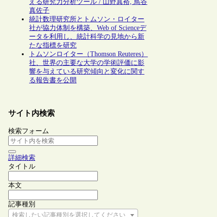
える研究力分析ツール / 山野真裕, 鳥谷
真佐子
統計数理研究所とトムソン・ロイター
社が協力体制を構築、Web of Scienceデ
ータを利用し、統計科学の見地から新
たな指標を研究
トムソンロイター（Thomson Reuteres）
社、世界の主要な大学の学術評価に影
響を与えている研究傾向と変化に関す
る報告書を公開
サイト内検索
検索フォーム
詳細検索
タイトル
本文
記事種別
検索したい記事種別を選択してください