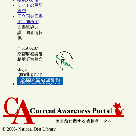
サイトの更新
履歴
国立国会図書
館 関西館
図書館協力
課 調査情報
係
〒619-0287
京都府相楽郡
精華町精華台
8-1-3
chojo
© 2006- National Diet Library