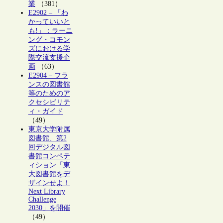
業
（381）
E2902 – 「わ
かっていいと
も!」：ラーニ
ング・コモン
ズにおける学
際交流支援企
画
（63）
E2904 – フラ
ンスの図書館
等のためのア
クセシビリテ
ィ・ガイド
（49）
東京大学附属
図書館、第2
回デジタル図
書館コンペテ
ィション「東
大図書館をデ
ザインせよ！
Next Library
Challenge
2030」を開催
（49）