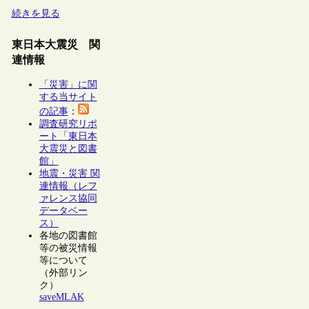
続きを見る
東日本大震災 関
連情報
「災害」に関
する当サイト
の記事
：
調査研究リポ
ート「東日本
大震災と図書
館」
地震・災害 関
連情報（レフ
ァレンス協同
データベー
ス）
各地の図書館
等の被災情報
等について
（外部リン
ク）
saveMLAK