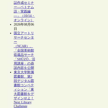
誌作成セミナ
ー―ベトナム
語・実践編
―」（10/14・
オンライン）
2026年08月06
日
国立アートリ
サーチセンタ
ー
（NCAR）、
「全国美術館
収蔵品サーチ
「SHŪZŌ」活
用講座」の鼎
談内容を公開
東京大学附属
図書館、第2
回デジタル図
書館コンペテ
ィション「東
大図書館をデ
ザインせよ！
Next Library
Challenge