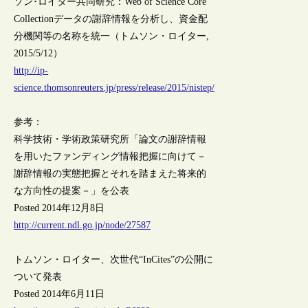
ソン･ロイター共同研究：Web of Science Core
Collectionデータの謝辞情報を分析し、資金配
分機関等の名称を統一（トムソン・ロイター,
2015/5/12）
http://ip-
science.thomsonreuters.jp/press/release/2015/nistep/
参考：
科学技術・学術政策研究所「論文の謝辞情報
を用いたファンディング情報把握に向けて－
謝辞情報の実態把握とそれを踏まえた将来的
な方向性の提案－」を公表
Posted 2014年12月8日
http://current.ndl.go.jp/node/27587
トムソン・ロイター、次世代“InCites”の公開に
ついて発表
Posted 2014年6月11日