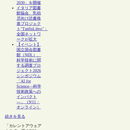
2030」を開催
イタリア図書
館協会、乳幼
児向け読書推
進プロジェク
ト“TuttInLibro”：
全国ネットワ
ークが拡大
【イベント】
国立国会図書
館（NDL）、
科学技術に関
する調査プロ
ジェクト2026
シンポジウム
「AI for
Science―科学
技術政策への
インパクト
―」（9/11・
オンライン）
続きを見る
「カレントアウェア