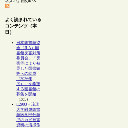
ネス-R」用のRSS：
よく読まれている
コンテンツ（本
日）
日本図書館協
会（JLA）図
書館災害対策
委員会、「災
害等により被
災した図書館
等への助成
（2026年
度）」を希望
する図書館の
募集を開始
（385）
E2903 – 琉球
大学附属図書
館医学部分館
でのカビ被害
資料の清掃作