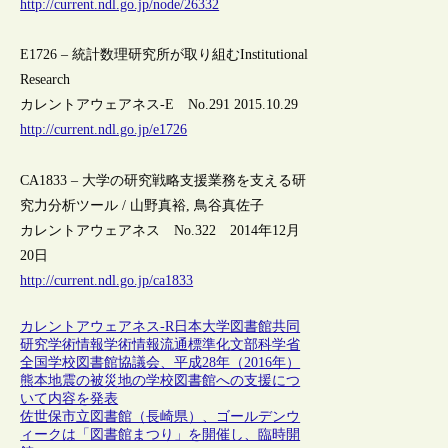
http://current.ndl.go.jp/node/26332
E1726 – 統計数理研究所が取り組むInstitutional
Research
カレントアウェアネス-E No.291 2015.10.29
http://current.ndl.go.jp/e1726
CA1833 – 大学の研究戦略支援業務を支える研
究力分析ツール / 山野真裕, 鳥谷真佐子
カレントアウェアネス No.322 2014年12月
20日
http://current.ndl.go.jp/ca1833
カレントアウェアネス-R
日本
大学図書館
共同
研究
学術情報
学術情報流通
標準化
文部科学省
全国学校図書館協議会、平成28年（2016年）
熊本地震の被災地の学校図書館への支援につ
いて内容を発表
佐世保市立図書館（長崎県）、ゴールデンウ
ィークは「図書館まつり」を開催し、臨時開