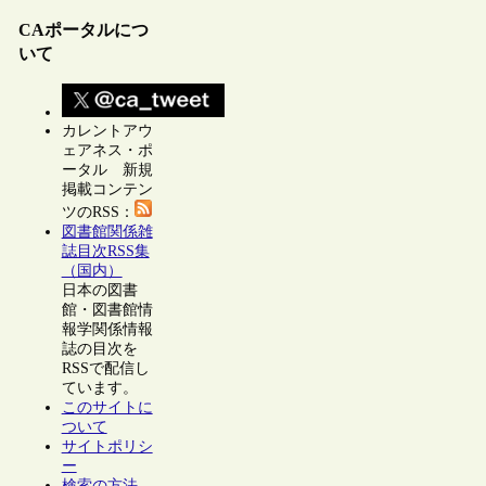
CAポータルにつ
いて
カレントアウ
ェアネス・ポ
ータル 新規
掲載コンテン
ツのRSS：
図書館関係雑
誌目次RSS集
（国内）
日本の図書
館・図書館情
報学関係情報
誌の目次を
RSSで配信し
ています。
このサイトに
ついて
サイトポリシ
ー
検索の方法