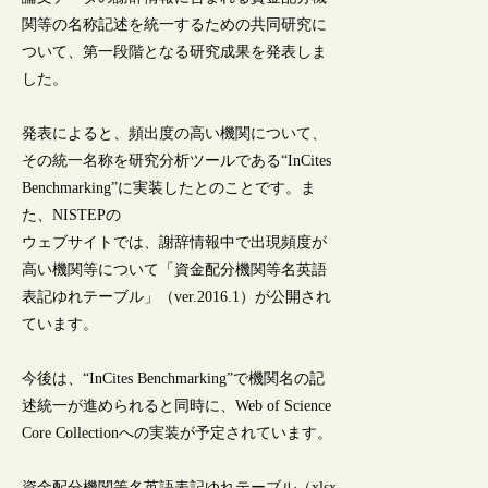
関等の名称記述を統一するための共同研究に
ついて、第一段階となる研究成果を発表しま
した。
発表によると、頻出度の高い機関について、
その統一名称を研究分析ツールである“InCites
Benchmarking”に実装したとのことです。ま
た、NISTEPの
ウェブサイトでは、謝辞情報中で出現頻度が
高い機関等について「資金配分機関等名英語
表記ゆれテーブル」（ver.2016.1）が公開され
ています。
今後は、“InCites Benchmarking”で機関名の記
述統一が進められると同時に、Web of Science
Core Collectionへの実装が予定されています。
資金配分機関等名英語表記ゆれテーブル（xlsx