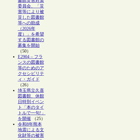
書館災害対策
委員会、「災
害等により被
災した図書館
等への助成
（2026年
度）」を希望
する図書館の
募集を開始
（50）
E2904 – フラ
ンスの図書館
等のためのア
クセシビリテ
ィ・ガイド
（26）
埼玉県立久喜
図書館、休館
日特別イベン
ト「本のタイ
トルで一句!」
を開催
（25）
令和8年熊本
地震による文
化財等の被害