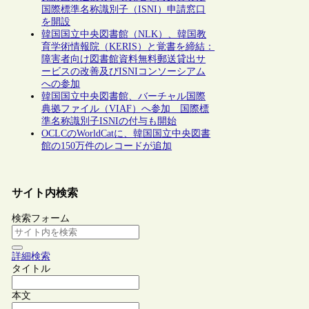
国際標準名称識別子（ISNI）申請窓口
を開設
韓国国立中央図書館（NLK）、韓国教
育学術情報院（KERIS）と覚書を締結：
障害者向け図書館資料無料郵送貸出サ
ービスの改善及びISNIコンソーシアム
への参加
韓国国立中央図書館、バーチャル国際
典拠ファイル（VIAF）へ参加 国際標
準名称識別子ISNIの付与も開始
OCLCのWorldCatに、韓国国立中央図書
館の150万件のレコードが追加
サイト内検索
検索フォーム
詳細検索
タイトル
本文