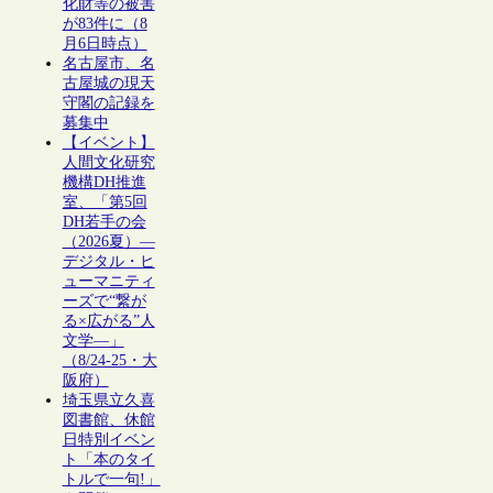
化財等の被害
が83件に（8
月6日時点）
名古屋市、名
古屋城の現天
守閣の記録を
募集中
【イベント】
人間文化研究
機構DH推進
室、「第5回
DH若手の会
（2026夏）―
デジタル・ヒ
ューマニティ
ーズで“繋が
る×広がる”人
文学―」
（8/24-25・大
阪府）
埼玉県立久喜
図書館、休館
日特別イベン
ト「本のタイ
トルで一句!」