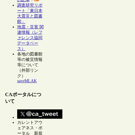
調査研究リポ
ート「東日本
大震災と図書
館」
地震・災害 関
連情報（レフ
ァレンス協同
データベー
ス）
各地の図書館
等の被災情報
等について
（外部リン
ク）
saveMLAK
CAポータルにつ
いて
カレントアウ
ェアネス・ポ
ータル 新規