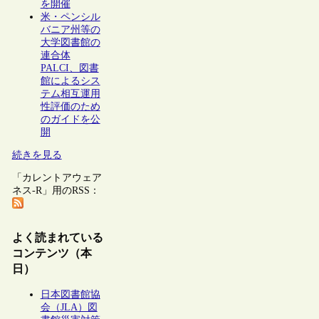
を開催
米・ペンシル
バニア州等の
大学図書館の
連合体
PALCI、図書
館によるシス
テム相互運用
性評価のため
のガイドを公
開
続きを見る
「カレントアウェア
ネス-R」用のRSS：
よく読まれている
コンテンツ（本
日）
日本図書館協
会（JLA）図