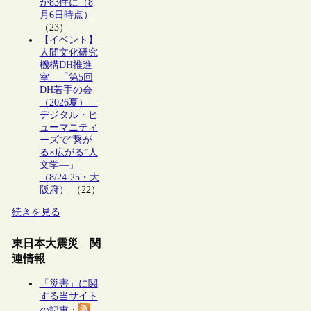
が83件に（8
月6日時点）
（23）
【イベント】
人間文化研究
機構DH推進
室、「第5回
DH若手の会
（2026夏）―
デジタル・ヒ
ューマニティ
ーズで“繋が
る×広がる”人
文学―」
（8/24-25・大
阪府）
（22）
続きを見る
東日本大震災 関
連情報
「災害」に関
する当サイト
の記事
：