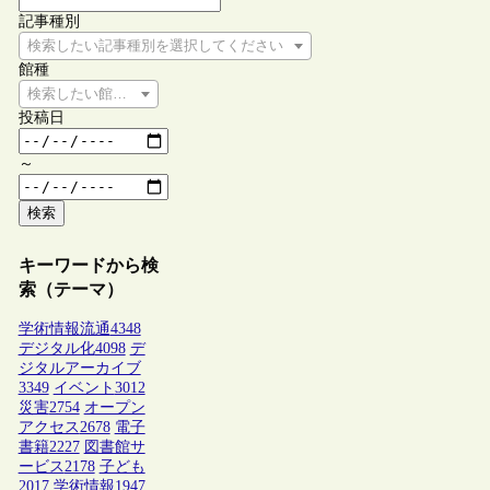
記事種別
検索したい記事種別を選択してください
館種
検索したい館種を選択してください
投稿日
～
検索
キーワードから検
索（テーマ）
学術情報流通
4348
デジタル化
4098
デ
ジタルアーカイブ
3349
イベント
3012
災害
2754
オープン
アクセス
2678
電子
書籍
2227
図書館サ
ービス
2178
子ども
2017
学術情報
1947