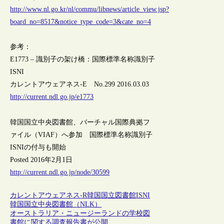
http://www.nl.go.kr/nl/commu/libnews/article_view.jsp?
board_no=8517&notice_type_code=3&cate_no=4
参考：
E1773 – 識別子の架け橋：国際標準名称識別子
ISNI
カレントアウェアネス-E No.299 2016.03.03
http://current.ndl.go.jp/e1773
韓国国立中央図書館、バーチャル国際典拠フ
ァイル（VIAF）へ参加 国際標準名称識別子
ISNIの付与も開始
Posted 2016年2月1日
http://current.ndl.go.jp/node/30599
カレントアウェアネス-R
韓国
国立図書館
ISNI
韓国国立中央図書館（NLK）
オーストラリア・ニュージーランドの学校図
書館に関する調査報告書が公開