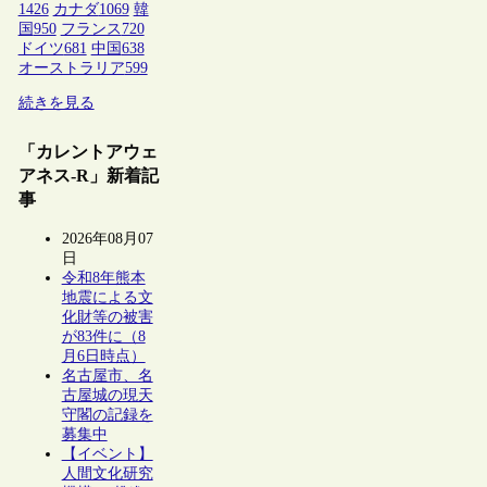
1426
カナダ
1069
韓
国
950
フランス
720
ドイツ
681
中国
638
オーストラリア
599
続きを見る
「カレントアウェ
アネス-R」新着記
事
2026年08月07
日
令和8年熊本
地震による文
化財等の被害
が83件に（8
月6日時点）
名古屋市、名
古屋城の現天
守閣の記録を
募集中
【イベント】
人間文化研究