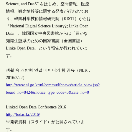
Science, and DaaS” をはじめ、空間情報、医療
情報、観光情報等に関する発表が行われてお
り、韓国科学技術情報研究院（KISTI）からは
「National Digital Science LibraryとLinke Open
Data」、韓国国立中央図書館からは「豊かな
知識生態系のための国家書誌（全国書誌）
Linke Open Data」という報告が行われていま
す。
생활 속 개방형 연결 데이터의 힘 공유（NLK，
2016/2/22）
http://www.nl.go.kr/nl/commu/libnews/article_view.jsp?
board_no=8424&notice_type_code=3&cate_no=0
Linked Open Data Conference 2016
http://lodac.kr/2016/
※発表資料（スライド）が公開されていま
す。