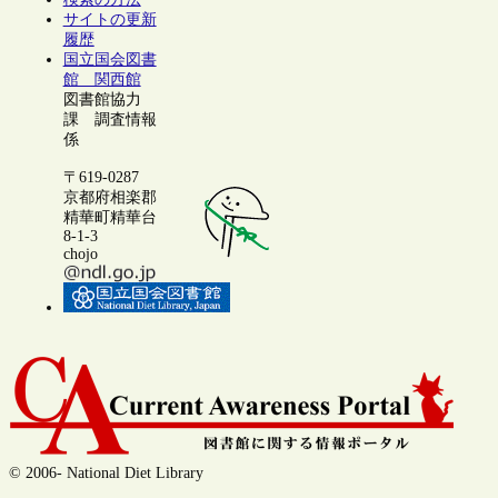
サイトの更新
履歴
国立国会図書
館 関西館
図書館協力
課 調査情報
係
〒619-0287
京都府相楽郡
精華町精華台
8-1-3
chojo
© 2006- National Diet Library