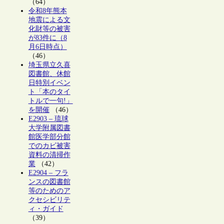
（64）
令和8年熊本
地震による文
化財等の被害
が83件に（8
月6日時点）
（46）
埼玉県立久喜
図書館、休館
日特別イベン
ト「本のタイ
トルで一句!」
を開催
（46）
E2903 – 琉球
大学附属図書
館医学部分館
でのカビ被害
資料の清掃作
業
（42）
E2904 – フラ
ンスの図書館
等のためのア
クセシビリテ
ィ・ガイド
（39）