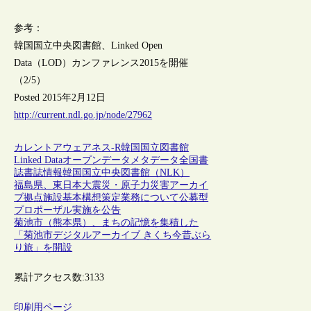
参考：
韓国国立中央図書館、Linked Open
Data（LOD）カンファレンス2015を開催
（2/5）
Posted 2015年2月12日
http://current.ndl.go.jp/node/27962
カレントアウェアネス-R
韓国
国立図書館
Linked Data
オープンデータ
メタデータ
全国書
誌
書誌情報
韓国国立中央図書館（NLK）
福島県、東日本大震災・原子力災害アーカイ
ブ拠点施設基本構想策定業務について公募型
プロポーザル実施を公告
菊池市（熊本県）、まちの記憶を集積した
「菊池市デジタルアーカイブ きくち今昔ぶら
り旅」を開設
累計アクセス数:
3133
印刷用ページ