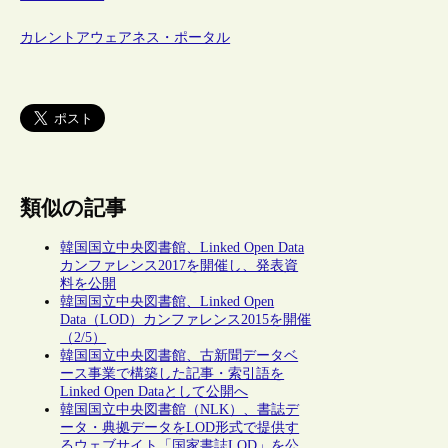
カレントアウェアネス・ポータル
類似の記事
韓国国立中央図書館、Linked Open Data
カンファレンス2017を開催し、発表資
料を公開
韓国国立中央図書館、Linked Open
Data（LOD）カンファレンス2015を開催
（2/5）
韓国国立中央図書館、古新聞データベ
ース事業で構築した記事・索引語を
Linked Open Dataとして公開へ
韓国国立中央図書館（NLK）、書誌デ
ータ・典拠データをLOD形式で提供す
るウェブサイト「国家書誌LOD」を公