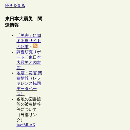
続きを見る
東日本大震災 関
連情報
「災害」に関
する当サイト
の記事
：
調査研究リポ
ート「東日本
大震災と図書
館」
地震・災害 関
連情報（レフ
ァレンス協同
データベー
ス）
各地の図書館
等の被災情報
等について
（外部リン
ク）
saveMLAK