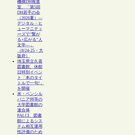
機構DH推進
室、「第5回
DH若手の会
（2026夏）―
デジタル・ヒ
ューマニティ
ーズで“繋が
る×広がる”人
文学―」
（8/24-25・大
阪府）
埼玉県立久喜
図書館、休館
日特別イベン
ト「本のタイ
トルで一句!」
を開催
米・ペンシル
バニア州等の
大学図書館の
連合体
PALCI、図書
館によるシス
テム相互運用
性評価のため