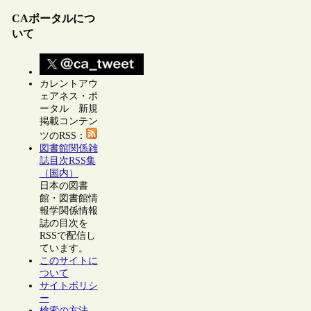
CAポータルにつ
いて
カレントアウ
ェアネス・ポ
ータル 新規
掲載コンテン
ツのRSS：
図書館関係雑
誌目次RSS集
（国内）
日本の図書
館・図書館情
報学関係情報
誌の目次を
RSSで配信し
ています。
このサイトに
ついて
サイトポリシ
ー
検索の方法