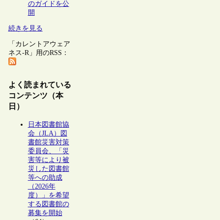
のガイドを公
開
続きを見る
「カレントアウェア
ネス-R」用のRSS：
よく読まれている
コンテンツ（本
日）
日本図書館協
会（JLA）図
書館災害対策
委員会、「災
害等により被
災した図書館
等への助成
（2026年
度）」を希望
する図書館の
募集を開始