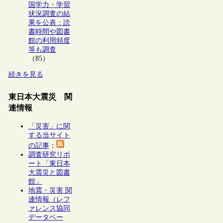
国学力・学習
状況調査の結
果を公表：読
書時間や図書
館の利用頻度
等も調査
（85）
続きを見る
東日本大震災 関
連情報
「災害」に関
する当サイト
の記事
：
調査研究リポ
ート「東日本
大震災と図書
館」
地震・災害 関
連情報（レフ
ァレンス協同
データベー