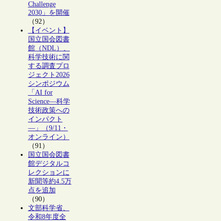
Challenge
2030」を開催
（92）
【イベント】
国立国会図書
館（NDL）、
科学技術に関
する調査プロ
ジェクト2026
シンポジウム
「AI for
Science―科学
技術政策への
インパクト
―」（9/11・
オンライン）
（91）
国立国会図書
館デジタルコ
レクションに
新聞等約4.5万
点を追加
（90）
文部科学省、
令和8年度全