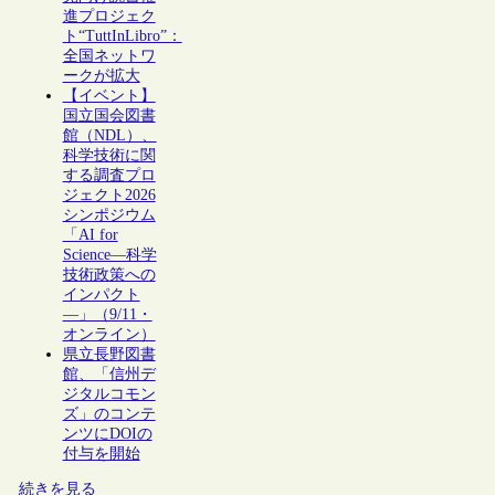
進プロジェク
ト“TuttInLibro”：
全国ネットワ
ークが拡大
【イベント】
国立国会図書
館（NDL）、
科学技術に関
する調査プロ
ジェクト2026
シンポジウム
「AI for
Science―科学
技術政策への
インパクト
―」（9/11・
オンライン）
県立長野図書
館、「信州デ
ジタルコモン
ズ」のコンテ
ンツにDOIの
付与を開始
続きを見る