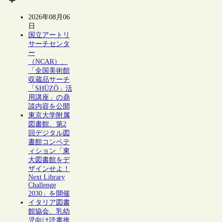
2026年08月06
日
国立アートリ
サーチセンタ
ー
（NCAR）、
「全国美術館
収蔵品サーチ
「SHŪZŌ」活
用講座」の鼎
談内容を公開
東京大学附属
図書館、第2
回デジタル図
書館コンペテ
ィション「東
大図書館をデ
ザインせよ！
Next Library
Challenge
2030」を開催
イタリア図書
館協会、乳幼
児向け読書推