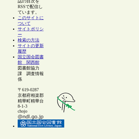
誌の目次を
RSSで配信し
ています。
このサイトに
ついて
サイトポリシ
ー
検索の方法
サイトの更新
履歴
国立国会図書
館 関西館
図書館協力
課 調査情報
係
〒619-0287
京都府相楽郡
精華町精華台
8-1-3
chojo