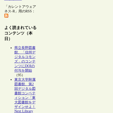
「カレントアウェア
ネス-R」用のRSS：
よく読まれている
コンテンツ（本
日）
県立長野図書
館、「信州デ
ジタルコモン
ズ」のコンテ
ンツにDOIの
付与を開始
（95）
東京大学附属
図書館、第2
回デジタル図
書館コンペテ
ィション「東
大図書館をデ
ザインせよ！
Next Library