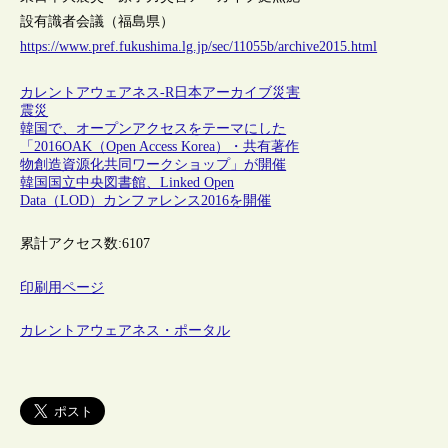
設有識者会議（福島県）
https://www.pref.fukushima.lg.jp/sec/11055b/archive2015.html
カレントアウェアネス-R
日本
アーカイブ
災害
震災
韓国で、オープンアクセスをテーマにした
「2016OAK（Open Access Korea）・共有著作
物創造資源化共同ワークショップ」が開催
韓国国立中央図書館、Linked Open
Data（LOD）カンファレンス2016を開催
累計アクセス数:
6107
印刷用ページ
カレントアウェアネス・ポータル