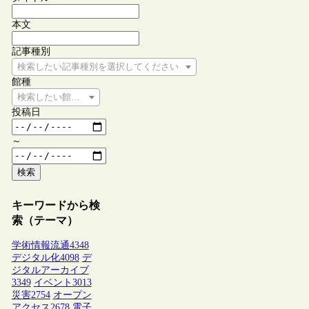
本文
記事種別
検索したい記事種別を選択してください
館種
検索したい館種を選択してください
投稿日
～
検索
キーワードから検
索（テーマ）
学術情報流通
4348
デジタル化
4098
デ
ジタルアーカイブ
3349
イベント
3013
災害
2754
オープン
アクセス
2678
電子