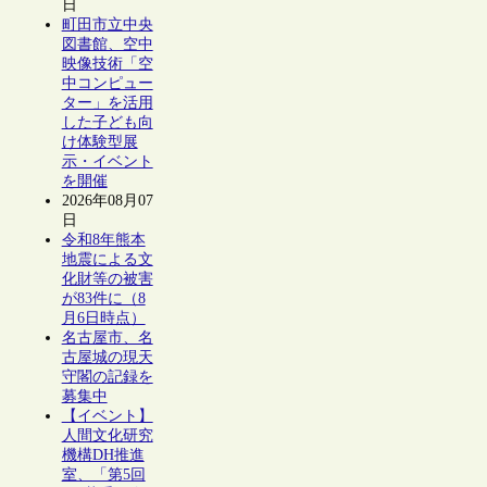
日
町田市立中央
図書館、空中
映像技術「空
中コンピュー
ター」を活用
した子ども向
け体験型展
示・イベント
を開催
2026年08月07
日
令和8年熊本
地震による文
化財等の被害
が83件に（8
月6日時点）
名古屋市、名
古屋城の現天
守閣の記録を
募集中
【イベント】
人間文化研究
機構DH推進
室、「第5回