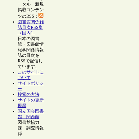
ータル 新規
掲載コンテン
ツのRSS：
図書館関係雑
誌目次RSS集
（国内）
日本の図書
館・図書館情
報学関係情報
誌の目次を
RSSで配信し
ています。
このサイトに
ついて
サイトポリシ
ー
検索の方法
サイトの更新
履歴
国立国会図書
館 関西館
図書館協力
課 調査情報
係