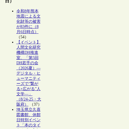
日）
令和8年熊本
地震による文
化財等の被害
が83件に（8
月6日時点）
（54）
【イベント】
人間文化研究
機構DH推進
室、「第5回
DH若手の会
（2026夏）―
デジタル・ヒ
ューマニティ
ーズで“繋が
る×広がる”人
文学―」
（8/24-25・大
阪府）
（37）
埼玉県立久喜
図書館、休館
日特別イベン
ト「本のタイ