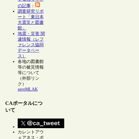
の記事
：
調査研究リポ
ート「東日本
大震災と図書
館」
地震・災害 関
連情報（レフ
ァレンス協同
データベー
ス）
各地の図書館
等の被災情報
等について
（外部リン
ク）
saveMLAK
CAポータルにつ
いて
カレントアウ
ェアネス・ポ