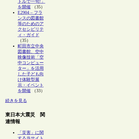
トルで一句!」
を開催
（35）
E2904 – フラ
ンスの図書館
等のためのア
クセシビリテ
ィ・ガイド
（35）
町田市立中央
図書館、空中
映像技術「空
中コンピュー
ター」を活用
した子ども向
け体験型展
示・イベント
を開催
（33）
続きを見る
東日本大震災 関
連情報
「災害」に関
する当サイト