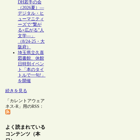
DH若手の会
（2026夏）―
デジタル・ヒ
ューマニティ
ーズで“繋が
る×広がる”人
文学―」
（8/24-25・大
阪府）
埼玉県立久喜
図書館、休館
日特別イベン
ト「本のタイ
トルで一句!」
を開催
続きを見る
「カレントアウェア
ネス-R」用のRSS：
よく読まれている
コンテンツ（本