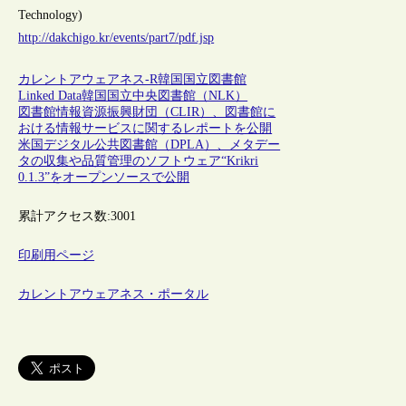
Technology)
http://dakchigo.kr/events/part7/pdf.jsp
カレントアウェアネス-R
韓国
国立図書館
Linked Data
韓国国立中央図書館（NLK）
図書館情報資源振興財団（CLIR）、図書館に
おける情報サービスに関するレポートを公開
米国デジタル公共図書館（DPLA）、メタデー
タの収集や品質管理のソフトウェア“Krikri
0.1.3”をオープンソースで公開
累計アクセス数:
3001
印刷用ページ
カレントアウェアネス・ポータル